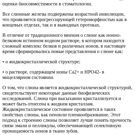
оценки биосовместимости в стоматологии.
Все слюнные железы подвержены возрастной инволюции,
что проявляется прогрессирующей гетероморфностью как в
концевых отделах, так и в выводных протоках.
В отличие от традиционного мнения о слюне как ионно-
белковом истинном водном растворе, в котором находится
сложный комплекс белков и различных ионов, в настоящее
время сформировались новые представления о слюне как:
• о жидкокристаллической структуре;
• о растворе, содержащем ионы Са2+ и HPO42- в
мицеллярном состоянии.
О том, что слюна является жидкокристаллической структурой,
свидетельствуют некоторые данные биофизических
исследований. Слюна при высыхании кристаллизуется и
может быть отнесена к жидким кристаллам.
Жидкокристаллическое состояние проявляется в таких
свойствах слюны, как пеноили пленкообразование. Этот
подход к строению слюны позволяет лучше понять прочность
связи эмали и пелликулы, обеспечивающей селективную
проницаемость ионов в ткани зубов.