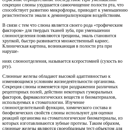
секреции слюны ухудшается самоочищение полости рта, что
способствует развитию микрофлоры, приводит к уменьшению
резистентности эмали к деминерализующим воздействиям.
В связи с тем что слюна является своего рода «трофическим
фактором» для твердых тканей зуба, при уменьшении
слюноотделения появляются трещины, эмаль становится
хрупкой, быстро развивается множественный кариес.
Клиническая картина, возникающая в полости рта при
наруше-
ниях слюноотделения, называется ксеростомией (сухость во
рту).
Слюнные железы обладают высокой адаптивностью к
изменяющимся условиям жизнедеятельности организма.
Секреция слюны изменяется при раздражении различных
рецепторных полей, действии некоторых гуморальных
факторов, фармакологических веществ и биоматериалов,
используемых в стоматологии. Изучение
слюноотделительной функции, химического состава и
биофизических свойств слюны используют для оценки
реакций организма на стоматологические биоматериалы, из
которых изготавливаются зубные протезы. Таким образом,
слюнные железы являются своеобразным тест-объектом для