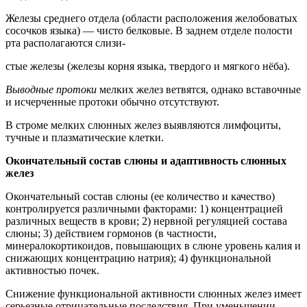
Железы среднего отдела (области расположения желобоватых
сосочков языка) — чисто белковые. В заднем отделе полости
рта располагаются слизи-
стые железы (железы корня языка, твердого и мягкого нёба).
Выводные протоки
мелких желез ветвятся, однако вставочные
и исчерченные протоки обычно отсутствуют.
В строме мелких слюнных желез выявляются лимфоциты,
тучные и плазматические клетки.
Окончательный состав слюны и адаптивность слюнных
желез
Окончательный состав слюны (ее количество и качество)
контролируется различными факторами: 1) концентрацией
различных веществ в крови; 2) нервной регуляцией состава
слюны; 3) действием гормонов (в частности,
минералокортикоидов, повышающих в слюне уровень калия и
снижающих концентрацию натрия); 4) функциональной
активностью почек.
Снижение функциональной активности слюнных желез имеет
серьезные отрицательные последствия. При уменьшении