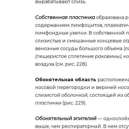
вырабатывают слизь.
Собственная пластинка
образована 
содержанием лимфоцитов, плазматиче
лимфоидные узелки. В собственной п
слизистые и смешанные концевые о
венозные сосуды большого объема (
(пещеристое сплетение раковины),
ко
воздуха (см. рис. 228).
Обонятельная область
расположена
носовой перегородки и верхней носо
слизистой оболочкой,
состоящей из
о
пластинки
(рис. 229).
Обонятельный эпителий
— однослойн
выше, чем респираторный. В нем отс