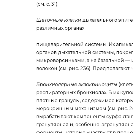
(см. с. 31).
Щеточные клетки
дыхательного эпит
различных органах
пищеварительной системы. Их апикал
органов дыхательной системы, покр
микроворсинками, а на базальной —
волокон (см. рис. 236). Предполагают,
Бронхиолярные экзокриноциты
(клет
респираторных бронхиолах. В их куп
плотные гранулы, содержимое которы
мерокринным механизмом (см. рис. 24
вырабатывают компоненты сурфактанта
гранулярная и, особенно, агранулярн
ферменты, которые участвуют в проц