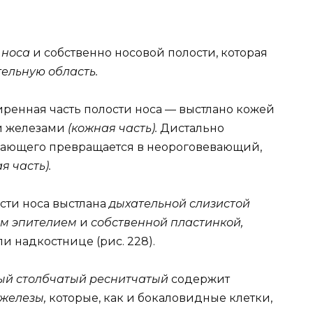
 носа
и собственно носовой полости, которая
ельную область.
ренная часть полости носа — выстлано кожей
и железами
(кожная часть).
Дистально
вающего превращается в неороговевающий,
я часть).
сти носа выстлана
дыхательной слизистой
ым эпителием
и
собственной пластинкой,
 надкостнице (рис. 228).
ый столбчатый реснитчатый
содержит
 железы,
которые, как и бокаловидные клетки,