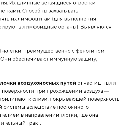
ия. Их длинные ветвящиеся отростки
тками. Способны захватывать,
лять их лимфоцитам (для выполнения
рируют в лимфоидные органы). Выявляются
Т-клетки, преимущественно с фенотипом
. Они обеспечивают иммунную защиту,
лочки воздухоносных путей
от частиц пыли
е поверхности при прохождении воздуха —
прилипают к слизи, покрывающей поверхность
ой системы вследствие постоянного
елием в направлении глотки, где она
ительный тракт.