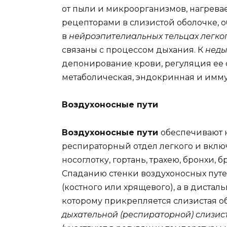
от пыли и микроорганизмов, нагревае
рецепторами в слизистой оболочке,
в
нейроэпителиальных тельцах легко
связаны с процессом дыхания. К
неды
депонирование крови, регуляция ее 
метаболическая, эндокринная и имму
Воздухоносные пути
Воздухоносные пути
обеспечивают 
респираторный отдел легкого и включ
носоглотку, гортань, трахею, бронхи,
Спаданию стенки воздухоносных путе
(костного или хрящевого), а в дисталь
которому прикрепляется слизистая о
дыхательной (респираторной) слизис