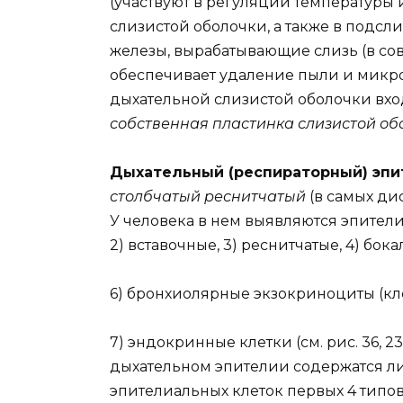
(участвуют в регуляции температуры 
слизистой оболочки, а также в подс
железы, вырабатывающие слизь (в со
обеспечивает удаление пыли и микро
дыхательной слизистой оболочки вх
собственная пластинка слизистой об
Дыхательный (респираторный) эп
столбчатый реснитчатый
(в самых ди
У человека в нем выявляются эпителиа
2) вставочные, 3) реснитчатые, 4) бок
6) бронхиолярные экзокриноциты (кле
7) эндокринные клетки (см. рис. 36, 2
дыхательном эпителии содержатся л
эпителиальных клеток первых 4 типо