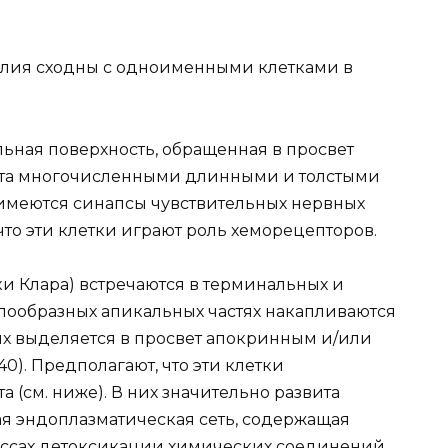
елия сходны с одноименными клетками в
ьная поверхность, обращенная в просвет
ыта многочисленными длинными и толстыми
 имеются синапсы чувствительных нервных
 что эти клетки играют роль хеморецепторов.
ки Клара) встречаются в терминальных и
олообразных апикальных частях накапливаются
х выделяется в просвет апокринным и/или
0). Предполагают, что эти клетки
 (см. ниже). В них значительно развита
ая эндоплазматическая сеть, содержащая
ессах детоксикации химических соединений.