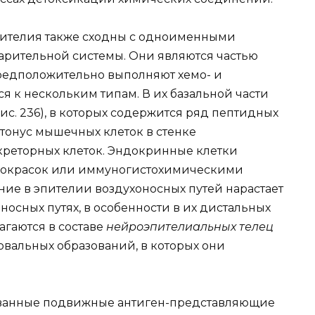
пителия также сходны с одноименными
арительной системы. Они являются частью
едположительно выполняют хемо- и
я к нескольким типам. В их базальной части
ис. 236), в которых содержится ряд пептидных
тонус мышечных клеток в стенке
екреторных клеток. Эндокринные клетки
 окрасок или иммуногистохимическими
ние в эпителии воздухоносных путей нарастает
носных путях, в особенности в их дистальных
агаются в составе
нейроэпителиальных телец
вальных образований, в которых они
ванные подвижные антиген-представляющие