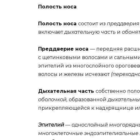
Полость носа
Полость носа
состоит из
преддверия
включает
дыхательную часть
и
обонят
Преддверие носа
— передняя расши
с щетинковыми волосами и сальным
эпителий из многослойного орогове
волосы и железы исчезают
(переходна
Дыхательная часть
собственно поло
оболочкой,
образованной
дыхательн
прикрепляющейся к надхрящнице или
Эпителий
—
однослойный многорядн
многоклеточные эндоэпителиальные