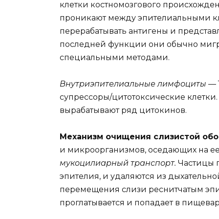
клетки костномозгового происхожден
проникают между эпителиальными кле
перерабатывать антигены и представ
последней функции они обычно миг
специальными методами.
Внутриэпителиальные лимфоциты
— 
супрессоры/цитотоксические клетки
вырабатывают ряд цитокинов.
Механизм очищения слизистой обо
и микроорганизмов, оседающих на е
мукоцилиарный транспорт.
Частицы 
эпителия, и удаляются из дыхательн
перемещения слизи реснитчатым эпит
проглатывается и попадает в пищевар