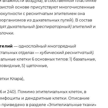
и влажности воздуха); в собственной пластинке
лизистой основе присутствуют многочисленные
вокупности с реснитчатым эпителием она
организмов из дыхательных путей). В состав
одят
дыхательный (респираторный) эпителий
и
олочки.
ителий
—
однослойный многорядный
стальных отделах —
кубический реснитчатый).
льные клетки 6 основных типов: 1) базальные,
аловидные, 5) щеточные,
тки Клара),
36 и 240). Помимо эпителиальных клеток, в
имфоциты и дендритные клетки. Описание
в приведено в разделе «Эпителиальные ткани»