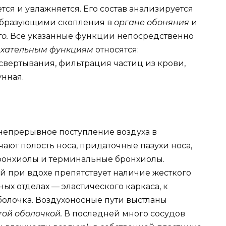
тся и увлажняется. Его состав анализируется
 образующими скопления в
органе обоняния
и
го.
Все указанные функции непосредственно
хательным функциям
относятся:
свертывания, фильтрация частиц из крови,
нная.
непрерывное поступление воздуха в
ают полость носа, придаточные пазухи носа,
 бронхиолы и терминальные бронхиолы.
й при вдохе препятствует наличие жесткого
ных отделах — эластического каркаса, к
болочка. Воздухоносные пути выстланы
той оболочкой.
В последней много сосудов