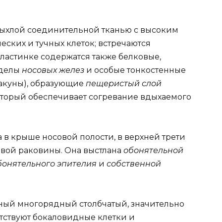
рыхлой соединительной тканью с высоким
ских и тучных клеток; встречаются
ластинке содержатся также белковые,
тделы
носовых желез
и особые тонкостенные
лакуны), образующие
пещеристый слой
торый обеспечивает согревание вдыхаемого
 в крыше носовой полости, в верхней трети
вой раковины. Она выстлана
обонятельной
бонятельного эпителия
и
собственной
ый многорядный столбчатый, значительно
утствуют бокаловидные клетки и