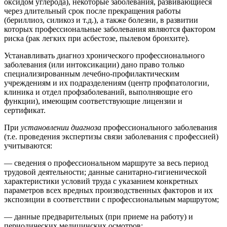
оксидом углерода), некоторые заболевания, развивающиеся
через длительный срок после прекращения работы
(бериллиоз, силикоз и т.д.), а также болезни, в развитии
которых профессиональные заболевания являются фактором
риска (рак легких при асбестозе, пылевом бронхите).
Устанавливать диагноз хронического профессионального
заболевания (или интоксикации) дано право только
специализированным лечебно-профилактическим
учреждениям и их подразделениям (центр профпатологии,
клиника и отдел профзаболеваний, выполняющие его
функции), имеющим соответствующие лицензии и
сертификат.
При
установлении диагноза
профессионального заболевания
(т.е. проведения экспертизы связи заболевания с профессией)
учитываются:
— сведения о профессиональном маршруте за весь период
трудовой деятельности; данные санитарно-гигиенической
характеристики условий труда с указанием конкретных
параметров всех вредных производственных факторов и их
экспозиции в соответствии с профессиональным маршрутом;
— данные предварительных (при приеме на работу) и
периодических медицинских осмотров;