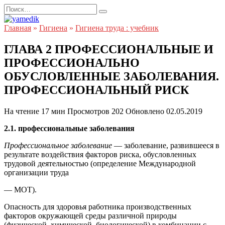
Перейти
Search
к
for:
содержанию
Главная
»
Гигиена
»
Гигиена труда : учебник
ГЛАВА 2 ПРОФЕССИОНАЛЬНЫЕ И
ПРОФЕССИОНАЛЬНО
ОБУСЛОВЛЕННЫЕ ЗАБОЛЕВАНИЯ.
ПРОФЕССИОНАЛЬНЫЙ РИСК
На чтение
17 мин
Просмотров
202
Обновлено
02.05.2019
2.1. профессиональные заболевания
Профессиональное заболевание
— заболевание, развившееся в
результате воздействия факторов риска, обусловленных
трудовой деятельностью (определение Международной
организации труда
— МОТ).
Опасность для здоровья работника производственных
факторов окружающей среды различной природы
(физической, химической, биологической) в комбинации с