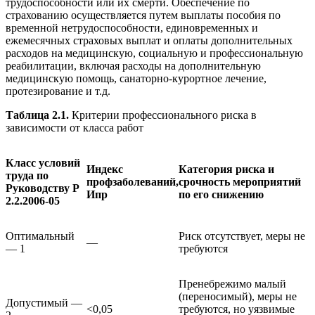
трудоспособности или их смерти. Обеспечение по
страхованию осуществляется путем выплаты пособия по
временной нетрудоспособности, единовременных и
ежемесячных страховых выплат и оплаты дополнительных
расходов на медицинскую, социальную и профессиональную
реабилитации, включая расходы на дополнительную
медицинскую помощь, санаторно-курортное лечение,
протезирование и т.д.
Таблица 2.1.
Критерии профессионального риска в
зависимости от класса работ
Класс условий
Индекс
Категория риска и
труда по
профзаболеваний,
срочность мероприятий
Руководству Р
Ипр
по его снижению
2.2.2006-05
Оптимальный
Риск отсутствует, меры не
—
— 1
требуются
Пренебрежимо малый
(переносимый), меры не
Допустимый —
<0,05
требуются, но уязвимые