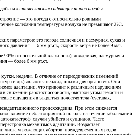
удоб- на
клиническая классификация типов погоды.
астроение — это погода с относительно ровными
суточные колебания температуры воздуха не превышают 2?С,
их параметров: это погода солнечная и пасмурная, сухая и
о давления — 6 мм рт.ст., скорость ветра не более 9 м/с.
е 90\% относительной влажности), дождливая, пасмурная и
ия — более 6 мм рт.ст.
(сутки, недели). В отличие от периодических изменений
ратура и др.) являются неожиданными для организма. Они
низмов адаптации, что приводит к различным нарушениям
ся в снижении работоспособности, быстрой утомляемости и
олевые ощущения в закрытых полостях тела (суставах,
 дезадаптационного происхождения. При этом снижается
льное влияние неблагоприятной погоды на течение заболеваний
 автокатастроф, случаи убийств и суицидов. Часто
я перестройка механизмов адаптации. Возрастает
нии числа угрожающих абортов, преждевременных родов.