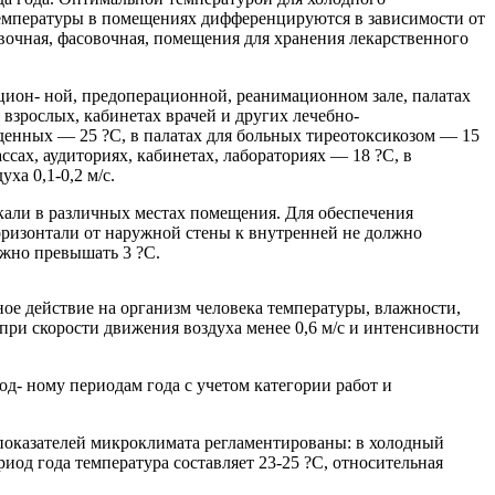
 температуры в помещениях дифференцируются в зависимости от
овочная, фасовочная, помещения для хранения лекарственного
цион- ной, предоперационной, реанимационном зале, палатах
взрослых, кабинетах врачей и других лечебно-
денных — 25 ?С, в палатах для больных тиреотоксикозом — 15
сах, аудиториях, кабинетах, лабораториях — 18 ?С, в
ха 0,1-0,2 м/с.
кали в различных местах помещения. Для обеспечения
оризонтали от наружной стены к внутренней не должно
лжно превышать 3 ?С.
ое действие на организм человека температуры, влажности,
при скорости движения воздуха менее 0,6 м/с и интенсивности
- ному периодам года с учетом категории работ и
 показателей микроклимата регламентированы: в холодный
риод года температура составляет 23-25 ?С, относительная