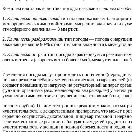
Комплексная характеристика погоды называется
типом погоды
1.
Клинически оптимальный
тип погоды оказывает благоприятн
метеорологичес- кими свойствами: умеренно влажная или сухая,
атмосферного давления — 3 мм рт.ст.
2.
Клинически раздражающий
тип погоды — погода с нарушени
влажная (не выше 90\% относительной влажности), межсуточные
3.
Клинически
острый тип погоды характеризуется резкими изм
очень ветреная (скорость ветра более 9 м/с), межсуточные кол
Изменения погоды могут происходить постепенно (периодически
погоды резкие колебания метеорологических раздражителей (п
создают повышенную нагрузку на регуляторный аппарат орган
функций организма
(гелиометеотропным реакциям)
у метеочу
ухудшении самочувствия: нарушение сна, головные боли, голов
полостях зубов). Гелиометеотропные реакции можно рассматри
чувствительность к лекарственным препаратам, что может прив
сердечно-сосудистой, дыхательной, пищеварительной и нервной
гелиометеотропные реакции наблюдаются у детей грудного возра
чувствительность у женщин в период беременности и родов, ч