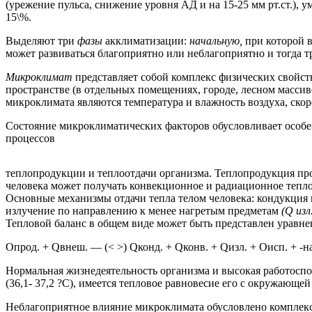
(урежение пульса, снижение уровня АД и на 15-25 мм рт.ст.),
15\%.
Выделяют три
фазы
акклиматизации:
начальную,
при которой 
может развиваться благоприятно или неблагоприятно и тогда тр
Микроклимат
представляет собой комплекс физических свойст
пространстве (в отдельных помещениях, городе, лесном массиве
микроклимата являются температура и влажность воздуха, ско
Состояние микроклиматических факторов обусловливает особен
процессов
теплопродукции и теплоотдачи организма. Теплопродукция пр
человека может получать конвекционное и радиационное тепло
Основные механизмы отдачи тепла телом человека: кондукция 
излучение по направлению к менее нагретым предметам
(Q изл
Тепловой баланс в общем виде может быть представлен уравне
Опрод. + Qвнеш. — (< >) Qконд. + Qконв. + Qизл. + Оисп. + -н
Нормальная жизнедеятельность организма и высокая работоспо
(36,1- 37,2 ?С), имеется тепловое равновесие его с окружающе
Неблагоприятное влияние микроклимата обусловлено комплек