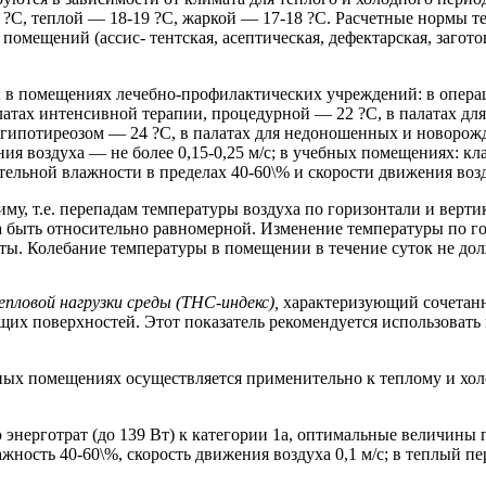
0 ?С, теплой — 18-19 ?С, жаркой — 17-18 ?С. Расчетные нормы
помещений (ассис- тентская, асептическая, дефектарская, загот
С; в помещениях лечебно-профилактических учреждений: в опера
атах интенсивной терапии, процедурной — 22 ?С, в палатах для 
 гипотиреозом — 24 ?С, в палатах для недоношенных и новорож
 воздуха — не более 0,15-0,25 м/с; в учебных помещениях: клас
ельной влажности в пределах 40-60\% и скорости движения возду
, т.е. перепадам температуры воздуха по горизонтали и верти
а быть относительно равномерной. Изменение температуры по г
оты. Колебание температуры в помещении в течение суток не до
епловой нагрузки среды (ТНС-индекс),
характеризующий сочетанн
их поверхностей. Этот показатель рекомендуется использовать 
х помещениях осуществляется применительно к теплому и холод
энерготрат (до 139 Вт) к категории 1а, оптимальные величины
жность 40-60\%, скорость движения воздуха 0,1 м/с; в теплый пе