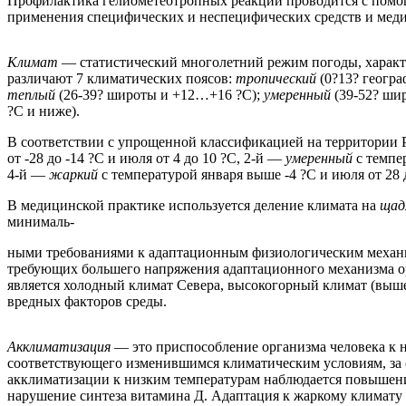
Профилактика гелиометеотропных реакций проводится с помощ
применения специфических и неспецифических средств и мед
Климат
— статистический многолетний режим погоды, характе
различают 7 климатических поясов:
тропический
(0?13? геогр
теплый
(26-39? широты и +12…+16 ?С);
умеренный
(39-52? ши
?С и ниже).
В соответствии с упрощенной классификацией на территории 
от -28 до -14 ?С и июля от 4 до 10 ?С, 2-й —
умеренный
с темпе
4-й —
жаркий
с температурой января выше -4 ?С и июля от 28
В медицинской практике используется деление климата на
щад
минималь-
ными требованиями к адаптационным физиологическим механи
требующих большего напряжения адаптационного механизма о
является холодный климат Севера, высокогорный климат (выше
вредных факторов среды.
Акклиматизация
— это приспособление организма человека к 
соответствующего изменившимся климатическим условиям, за 
акклиматизации к низким температурам наблюдается повышени
нарушение синтеза витамина Д. Адаптация к жаркому климату 