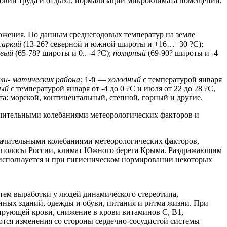
овий труда и отдыха, нормализации микроклимата помещений,
ожения. По данным среднегодовых температур на земле
жаркий
(13-26? северной и южной широты и +16…+30 ?С);
овый
(65-78? широты и 0.. -4 ?С);
полярный
(69-90? широты и -4
кли- матических района:
1-й —
холодный
с температурой января
лый
с температурой января от -4 до 0 ?С и июля от 22 до 28 ?С,
та: морской, континентальный, степной, горный и другие.
чительными колебаниями метеорологических факторов и
начительными колебаниями метеорологических факторов,
й полосы России, климат Южного берега Крыма. Раздражающим
 используется и при гигиеническом нормировании некоторых
тем выработки у людей динамического стереотипа,
нных зданий, одежды и обуви, питания и ритма жизни. При
ирующей крови, снижение в крови витаминов С, В1,
ются изменения со стороны сердечно-сосудистой системы