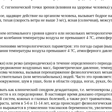
.
С гигиенической точки зрения (влияния на здоровье человека) 
ое, щадящее действие на организм человека, вызывает бодрое н
 тихая (скорость ветра не выше 3 м/с), ясная (солнечная), меж
ем оптимального уровня одного или нескольких метеорологическ
 колебания температуры воздуха не превышают 4 ?С, атмосферног
енениями метеорологических параметров: это погода сырая (выш
ебания температуры воздуха превышают 4 ?С, атмосферного давлен
) или резко (апериодически) в течение определенного периода 
ередвижение воздушных масс, барометрическое давление, темпе
изма человека, вызывая перенапряжение физиологических меха
вствительных (или метеолабильных) людей. Часто это проявляет
окружение, шум в ушах, боли в области сердца, ногах, руках, б
вать как клинический синдром дезадаптации, т.е. метеоневрозы
ести к их передозировке. В настоящее время доказано отрицате
 систем, кожных и глазных болезней, а также рост травматизма,
ста, затем в 5-6 и 11-14 лет, когда происходит физиологическа
то выражается в утяжелении токсикозов беременности, увеличе