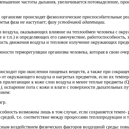
 уменьшение частоты дыхания, увеличивается потовыделение, про
в организме происходят физиологические приспособительные реа
етья фаза не наступает; фазу
устойчивой адаптации.
в воздуха, оказывающих влияние на теплообмен человека с окру
 и т.п.) и определяющих его самочувствие, работоспособность, 
рость движения воздуха и тепловое излучение окружающих пред
ности терморегуляции организма человека, которая в свою очер
оисходит при окислении пищевых веществ, а также при сокращ
 от окружающего воздуха и нагретых предметов, если их темпе
в прилегающие к коже слои воздуха и менее теплые предметы (
.),
испарение пота с кожи и влаги с поверхности дыхательных пут
нием:
агр.
собность возможны лишь в том случае, если сохраняется темпе-
й средой, т.е. соответствие между процессами теплопродукции и 
сным воздействием физических факторов воздушной среды: по