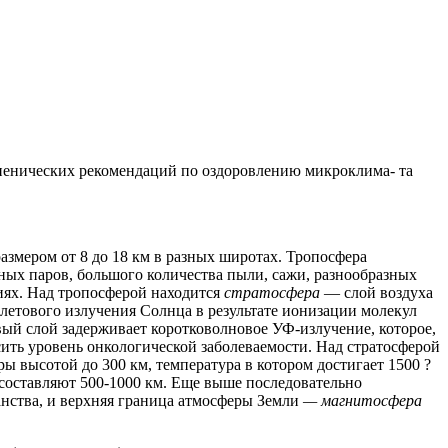
иенических рекомендаций по оздоровлению микроклима- та
азмером от 8 до 18 км в разных широтах. Тропосфера
ных паров, большого количества пыли, сажи, разнообразных
иях. Над тропосферой находится
стратосфера
— слой воздуха
летового излучения Солнца в результате ионизации молекул
вый слой задерживает коротковолновое УФ-излучение, которое,
ить уровень онкологической заболеваемости. Над стратосферой
ы высотой до 300 км, температура в котором достигает 1500 ?
 составляют 500-1000 км. Еще выше последовательно
ранства, и верхняя граница атмосферы Земли
— магнитосфера