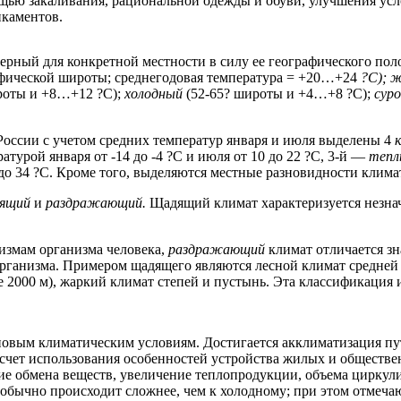
ью закаливания, рациональной одежды и обуви, улучшения усл
икаментов.
рный для конкретной местности в силу ее географического пол
афической широты; среднегодовая температура = +20…+24
?С); 
роты и +8…+12 ?С);
холодный
(52-65? широты и +4…+8 ?С);
сур
России с учетом средних температур января и июля выделены 4
ратурой января от -14 до -4 ?С и июля от 10 до 22 ?С, 3-й —
теп
 до 34 ?С. Кроме того, выделяются местные разновидности клима
ящий
и
раздражающий.
Щадящий климат характеризуется незна
змам организма человека,
раздражающий
климат отличается з
рганизма. Примером щадящего являются лесной климат средне
 2000 м), жаркий климат степей и пустынь. Эта классификация
новым климатическим условиям. Достигается акклиматизация пу
счет использования особенностей устройства жилых и обществе
е обмена веществ, увеличение теплопродукции, объема циркул
обычно происходит сложнее, чем к холодному; при этом отмеча