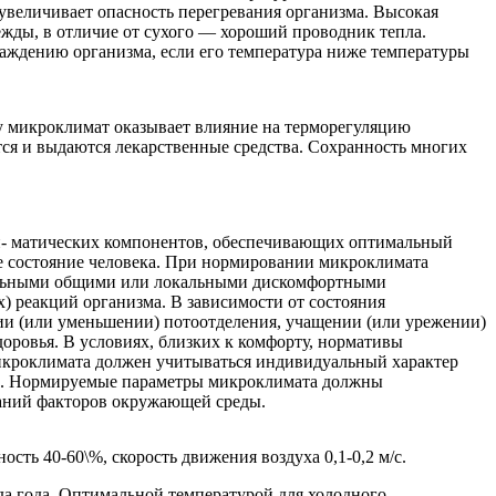
увеличивает опасность перегревания организма. Высокая
жды, в отличие от сухого — хороший проводник тепла.
лаждению организма, если его температура ниже температуры
у микроклимат оказывает влияние на терморегуляцию
тся и выдаются лекарственные средства. Сохранность многих
и- матических компонентов, обеспечивающих оптимальный
е состояние человека. При нормировании микроклимата
ельными общими или локальными дискомфортными
 реакций организма. В зависимости от состояния
ии (или уменьшении) потоотделения, учащении (или урежении)
оровья. В условиях, близких к комфорту, нормативы
икроклимата должен учитываться индивидуальный характер
ей. Нормируемые параметры микроклимата должны
баний факторов окружающей среды.
ть 40-60\%, скорость движения воздуха 0,1-0,2 м/с.
а года. Оптимальной температурой для холодного