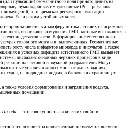
 (или пульсации) геомагнитного поля принято делить на
гулярные, шумоподобные, импульсивные (Pi — pulsations
ых возмущений, в то время как регулярные пульсации
ловека. Если режим устойчивых коле-
ьтате проникновения в атмосферу потока летящих на огромной
активности, возникают возмущения ГМП, которые выражаются в
в течение десятков часов. В формирование естественного
руктурах головного мозга и в надпочечниках. Геомагнитные
вать росту числа инфарктов миокарда и инсультов, а также
мещениях в условиях дефицита естественного ГМП вызывает
системы: дисбаланс основных нервных процессов в виде
 реакции на световой и звуковой раздражители. Могут
геомагнитные условия в жилых многоэтажных зданиях,
их судов, на подводных лодках, в банковских хранилищах.
 а также условия формирования и загрязнения воздуха,
омышленных помещений.
.
Погода
— это совокупность физических свойств
нкретной территорией за определенный промежуток времени.