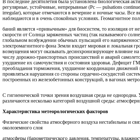
В последние десятилетия была установлена биологическая акт
регулярные, устойчивые, непрерывные (Pс — pulsations continu
irregular), которые отмечаются в вечерние и ночные часы. Вс
наблюдаются и в очень спокойных условиях. Геомагнитное пол
баний является «привычным» для биосистем, то изоляция от не
скорости от Солнца заряженных частиц (так называемого сол
глобальном возбуждении обычных пульсаций его напряженности
электромагнитного фона Земли входит мировая и локальная гро
возмущения могут оказывать десинхронизирующее влияние на б
числу дорожно-транспортных происшествий и аварий самолет
ухудшение их самочувствия и состояния здоровья. Дефицит ГМ
преобладания торможения, ухудшение координации движений и
проявляться нарушения со стороны сердечно-сосудистой сист
построенных из железобетонных конструкций, в вагонах метро
С гигиенической точки зрения воздушная среда не однородна. 
различаются несколько категорий воздушной среды: атмосфер
Характеристика метеорологических факторов
Физические свойства атмосферного воздуха нестабильны и свя
околоземного слоя
атмосферы (барометрического давления, температуры, влажнос