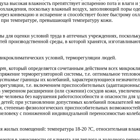
уха высокая влажность препятствует испарению пота и влаги и 
еохлаждения, поскольку влажный воздух, заполняющий поры оде
через конвекцию и испарение и способствует более быстрому ох
зм при температуре, превышающей температуру кожи.
ы для оценки условий труда в аптечных учреждениях, поскольк
тей производственной среды, в которой хранятся, изготавливаю
 микроклиматических условий, терморегуляции людей.
орт,
который определяется сочетанным действием всех микрокл
пряжение терморегуляторной системы, т.е. оптимальное теплово
пустимые
границы их колебаний, характеризующиеся незначит
гуляции, т.е. включением приспособительных (адаптационных)
в умеренном расширении (или сужении) сосудов кожи, увеличен
 человека без нарушения работоспособности и опасности для зд
детей; при установлении допустимых колебаний показателей м
сом, степенью физиологических приспособительных возможност
е человеку с пониженной индивидуальной переносимостью коле
жилых помещений: температура 18-20 ?С, относительная влажнос
ются в зависимости от климата для теплого и холодного период