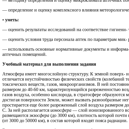
— методику определения и оценку микроклимата аптечных п
— определение и оценку комплексного влияния метеорологиче
•
уметь:
— оценить результаты исследований на соответствие гигиени-
— оценить условия труда персонала аптек по параметрам мик- 
— использовать основные нормативные документы и информа- 
аптечных помещений.
Учебный материал для выполнения задания
Атмосфера имеет многослойную структуру. К земной поверх- 
отличается неустойчивостью физических свойств (колебаний т
токсических веществ, газов, микроорганизмов. В ней постоян
размером до 40-60 км, характеризующийся разреженностью воз
газов воздуха, особенно кислорода, в стратосфере образуются
достигая поверхности Земли, может вызвать разнообразные не
простирается еще более разреженный слой воздуха размером д
С. За ней располагается
ионосфера
— слой ионизированного воз
размещаются
экзосфера
(до 3000 км), плотность которой почти
(от 3000 до 50000 км), в состав которой входят пояса радиации.