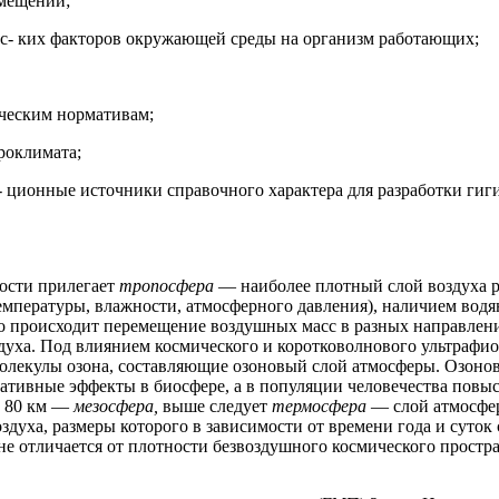
омещений;
с- ких факторов окружающей среды на организм работающих;
 ческим нормативам;
роклимата;
ционные источники справочного характера для разработки гиг
ности прилегает
тропосфера
— наиболее плотный слой воздуха р
емпературы, влажности, атмосферного давления), наличием водя
но происходит перемещение воздушных масс в разных направлен
духа. Под влиянием космического и коротковолнового ультрафио
 молекулы озона, составляющие озоновый слой атмосферы. Озоно
гативные эффекты в биосфере, а в популяции человечества повыс
о 80 км —
мезосфера,
выше следует
термосфера
— слой атмосфер
духа, размеры которого в зависимости от времени года и суток
 не отличается от плотности безвоздушного космического прост