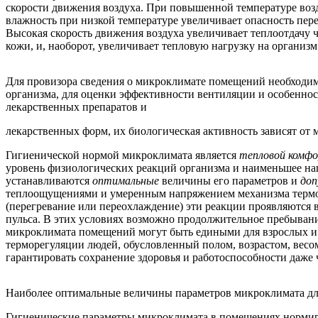
скорости движения воздуха. При повышенной температуре возд
влажность при низкой температуре увеличивает опасность пер
Высокая скорость движения воздуха увеличивает теплоотдачу 
кожи, и, наоборот, увеличивает тепловую нагрузку на органи
Для провизора сведения о микроклимате помещений необходим
организма, для оценки эффективности вентиляции и особеннос
лекарственных препаратов и
лекарственных форм, их биологическая активность зависят от
Гигиенической нормой микроклимата является
тепловой комф
уровень физиологических реакций организма и наименьшее на
устанавливаются
оптимальные
величины его параметров и
до
теплоощущениями и умеренным напряжением механизма терморе
(перегревание или переохлаждение) эти реакции проявляются 
пульса. В этих условиях возможно продолжительное пребывание
микроклимата помещений могут быть едиными для взрослых и 
терморегуляции людей, обусловленный полом, возрастом, ве
гарантировать сохранение здоровья и работоспособности даж
Наиболее оптимальные величины параметров микроклимата для 
Гигиенические параметры микроклимата в помещениях нормиру