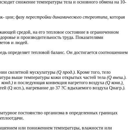
исходит снижение температуры тела и основного обмена на 10-
к- ции; фазу
перестройки динамического стереотипа,
которая
жающей средой, на его тепловое состояние в ограниченном
здоровье и производительность труда. Показателями
метов и людей.
едь определяет тепловой баланс. Он достигается соотношением
ении скелетной мускулатуры
(Q прод.).
Кроме того, тело
ратура выше температуры кожи открытых частей тела
(Q внеш.).
Q
конд.)
и последующая конвекция нагретого воздуха
(Q конв.),
ей (Q исп.), нагревание до 37 ?С вдыхаемого воздуха Qнагр.
).
 ратурное постоянство организма в определенных границах
теплоотдачи.
вышением или понижением температуры, влажности или