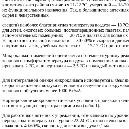
климатического района считается 21-22 ?С, умеренной — 18-2
их функционального назначения. Так, в большинстве аптечных 
сырья и лекарственных
средств) наиболее благоприятная температура воздуха — 18 ?
для детей, ожоговых больных, послеоперационных палатах, пал
вспомогательных помещениях — 20 ?С, в палатах для больных
?С при относительной влажности — 30-60\% и скорости движения
спортивных залах, учебных мастерских — 15-17 ?С при относит
Микроклимат помещений оценивается по температурному режиму
теплового комфорта температура воздуха в помещениях должн
превышать 2 ?С, а по вертикали — 2,5 ?С на каждый метр выс
Для интегральной оценке микроклимата используется
индекс т
скорости движения воздуха и теплового излучения от окружающ
теплового облучения менее 1000 Вт/м2.
Нормирование микроклиматических условий в производственны
соответствующих энерготрат организма (табл. 1).
Для работников аптечных учреждений, относящихся по уровню 
период года температура на уровне 22-24 ?С, относительная вла
влажность 40-60\%, скорость движения воздуха 0,1 м/с.