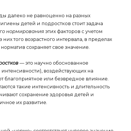
ды далеко не равноценно на разных
гигиены детей и подростков стоит задача
ого нормирования
этих факторов с учетом
 них того возрастного интервала, в пределах
норматив сохраняет свое значение.
ростков
— это научно обоснованное
й интенсивности), воздействующих на
ют благоприятное или безвредное влияние.
аются такие интенсивность и длительность
ечивают сохранение здоровья детей и
ичное их развитие.
ой «норме» соответствует нулевое значение,