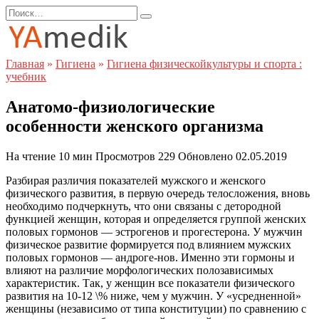
Перейти
Search
к
for:
содержанию
Главная
»
Гигиена
»
Гигиена физическойкультуры и спорта :
учебник
Анатомо-физиологические
особенности женского организма
На чтение
10 мин
Просмотров
229
Обновлено
02.05.2019
Разбирая различия показателей мужского и женского
физического развития, в первую очередь телосложения, вновь
необходимо подчеркнуть, что они связаны с детородной
функцией женщин, которая и определяется группой женских
половых гормонов — эстрогенов и прогестерона. У мужчин
физическое развитие формируется под влиянием мужских
половых гормонов — андроге-нов. Именно эти гормоны и
влияют на различие морфологических полозависимых
характеристик. Так, у женщин все показатели физического
развития на 10-12 \% ниже, чем у мужчин. У «усредненной»
женщины (независимо от типа конституции) по сравнению с