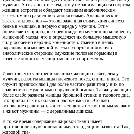
мужчин. А связано это с тем, что у не занимающихся спортом
женщин эстрогены обладают меньшим анаболическим
эффектом по сравнению с андрогенами. Анаболический
эффект андрогенов — это выраженная стимуляция синтеза
белка в мышцах, в первую очередь у мужчин. Этим
определяется природное превосходство мужчин по количеству
мышечной массы, что и определяет их большую мышечную
силу, особенно верхних конечностей. Именно в целях
наращивания мышечной массы в спорте и применяют
анаболические стероиды (мужские половые гормоны) в
качестве допингов у спортсменов и спортсменок.
Известно, что у нетренированных женщин слабее, чем у
мужчин, развиты мышцы плечевого пояса, спины и шеи. Это
служит предпосылкой для более частого развития у них по
сравнению с мужчинами нарушений осанки. Также у женщин
более слабо развиты мышцы брюшной стенки и тазового дна,
что приводит к их большой растяжимости. Это дает
основание сравнивать живот женщины с эластичным мешком,
а живот мужчины — с деревянным ящиком.
В то же время содержание жировой ткани имеет
противоположную полозависимую тенденцию развития. Так,
жировой тка-