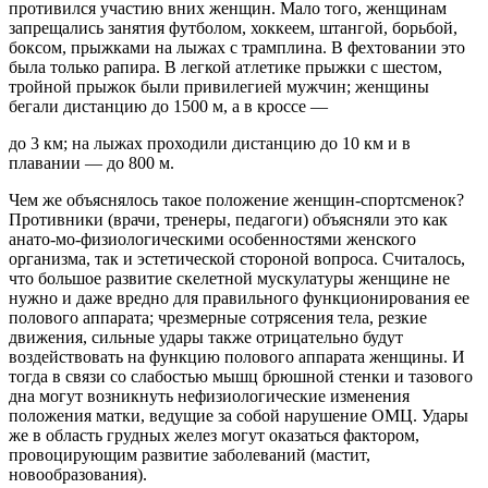
противился участию вних женщин. Мало того, женщинам
запрещались занятия футболом, хоккеем, штангой, борьбой,
боксом, прыжками на лыжах с трамплина. В фехтовании это
была только рапира. В легкой атлетике прыжки с шестом,
тройной прыжок были привилегией мужчин; женщины
бегали дистанцию до 1500 м, а в кроссе —
до 3 км; на лыжах проходили дистанцию до 10 км и в
плавании — до 800 м.
Чем же объяснялось такое положение женщин-спортсменок?
Противники (врачи, тренеры, педагоги) объясняли это как
анато-мо-физиологическими особенностями женского
организма, так и эстетической стороной вопроса. Считалось,
что большое развитие скелетной мускулатуры женщине не
нужно и даже вредно для правильного функционирования ее
полового аппарата; чрезмерные сотрясения тела, резкие
движения, сильные удары также отрицательно будут
воздействовать на функцию полового аппарата женщины. И
тогда в связи со слабостью мышц брюшной стенки и тазового
дна могут возникнуть нефизиологические изменения
положения матки, ведущие за собой нарушение ОМЦ. Удары
же в область грудных желез могут оказаться фактором,
провоцирующим развитие заболеваний (мастит,
новообразования).