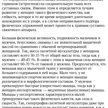
гормонов (эстрогенов) на соединительную ткань всех
суставных связок. Именно этим и определяется лучшее
развитие у женщин такого физического качества, как
гибкость, которое в то же время затрудняет длительное
нахождение их в упоре, а в случае неправильного подбора
физических упражнений может привести к травмам суставно-
связочного аппарата.
Большая физическая активность, подвижность мальчиков и
мужчин, безусловно, связаны с их значительной мышечной
массой по сравнению с обычной нетренированной
женщиной. Так, масса скелетной мускулатуры у женщины
составляет всего 30-35 \% от общей массы тела, тогда как у
мужчин — 40-45 \%. В связи с этим и мышечная сила женщин
составляет 60-70 \% от таковой у мужчин. Предполагается, что
меньшая масса мышечной ткани у женщин зависит от
большего содержания в ней воды. Мало того, у не
занимающихся спортом мужчин и женщин мышцы
различаются и морфологическим составом. У мужчин
превалируют быстрые (скоростные) мышцы, тогда как у
женщин-неспортсменок — медленные (выносливые) мышцы.
Мышцы у неспортсменок характеризуются малой
тренируемостью таких физических качеств, как сила и
скорость. Так, гипертрофия скелетной мускулатуры даже при
тренировке почти никогда не достигает таких размеров, как у