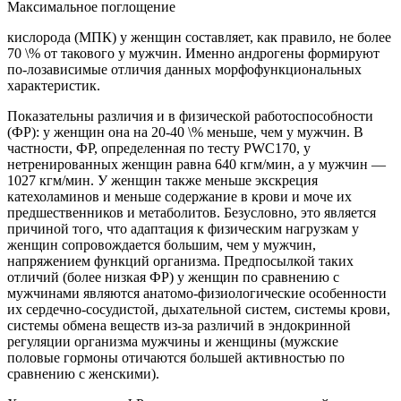
Максимальное поглощение
кислорода (МПК) у женщин составляет, как правило, не более
70 \% от такового у мужчин. Именно андрогены формируют
по-лозависимые отличия данных морфофункциональных
характеристик.
Показательны различия и в физической работоспособности
(ФР): у женщин она на 20-40 \% меньше, чем у мужчин. В
частности, ФР, определенная по тесту PWC170, у
нетренированных женщин равна 640 кгм/мин, а у мужчин —
1027 кгм/мин. У женщин также меньше экскреция
катехоламинов и меньше содержание в крови и моче их
предшественников и метаболитов. Безусловно, это является
причиной того, что адаптация к физическим нагрузкам у
женщин сопровождается большим, чем у мужчин,
напряжением функций организма. Предпосылкой таких
отличий (более низкая ФР) у женщин по сравнению с
мужчинами являются анатомо-физиологические особенности
их сердечно-сосудистой, дыхательной систем, системы крови,
системы обмена веществ из-за различий в эндокринной
регуляции организма мужчины и женщины (мужские
половые гормоны отичаются большей активностью по
сравнению с женскими).