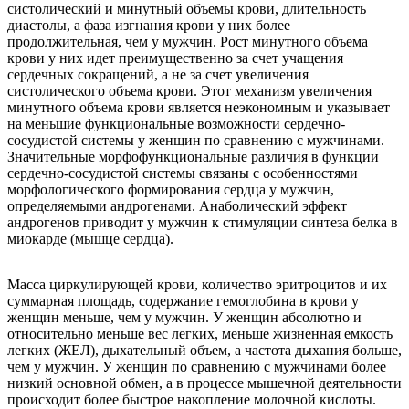
систолический и минутный объемы крови, длительность
диастолы, а фаза изгнания крови у них более
продолжительная, чем у мужчин. Рост минутного объема
крови у них идет преимущественно за счет учащения
сердечных сокращений, а не за счет увеличения
систолического объема крови. Этот механизм увеличения
минутного объема крови является неэкономным и указывает
на меньшие функциональные возможности сердечно-
сосудистой системы у женщин по сравнению с мужчинами.
Значительные морфофункциональные различия в функции
сердечно-сосудистой системы связаны с особенностями
морфологического формирования сердца у мужчин,
определяемыми андрогенами. Анаболический эффект
андрогенов приводит у мужчин к стимуляции синтеза белка в
миокарде (мышце сердца).
Масса циркулирующей крови, количество эритроцитов и их
суммарная площадь, содержание гемоглобина в крови у
женщин меньше, чем у мужчин. У женщин абсолютно и
относительно меньше вес легких, меньше жизненная емкость
легких (ЖЕЛ), дыхательный объем, а частота дыхания больше,
чем у мужчин. У женщин по сравнению с мужчинами более
низкий основной обмен, а в процессе мышечной деятельности
происходит более быстрое накопление молочной кислоты.