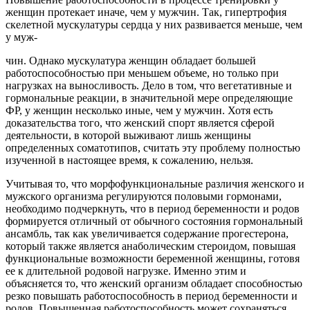
женщин протекает иначе, чем у мужчин. Так, гипертрофия
скелетной мускулатуры сердца у них развивается меньше, чем
у муж-
чин. Однако мускулатура женщин обладает большей
работоспособностью при меньшем объеме, но только при
нагрузках на выносливость. Дело в том, что вегетативные и
гормональные реакции, в значительной мере определяющие
ФР, у женщин несколько иные, чем у мужчин. Хотя есть
доказательства того, что женский спорт является сферой
деятельности, в которой выживают лишь женщины
определенных соматотипов, считать эту проблему полностью
изученной в настоящее время, к сожалению, нельзя.
Учитывая то, что морфофункциональные различия женского и
мужского организма регулируются половыми гормонами,
необходимо подчеркнуть, что в период беременности и родов
формируется отличный от обычного состояния гормональный
ансамбль, так как увеличивается содержание прогестерона,
который также является анаболическим стероидом, повышая
функциональные возможности беременной женщины, готовя
ее к длительной родовой нагрузке. Именно этим и
объясняется то, что женский организм обладает способностью
резко повышать работоспособность в период беременности и
родов. Повышенная работоспособность может сохраняться