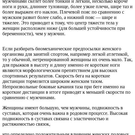
мужчинами скелет более тонкий и легкий, несколько короче
ноги и руки, длиннее туловище, более узкие плечи, шире таз и
более выражен его наклон. Плечевой пояс по сравнению с
мужским развит более слабо, а нижний пояс — шире и
тяжелее. Это приводит к тому, что центр тяжести тела у
женщин расположен ниже (для большей устойчивости при
беременности), чем у мужчин.
Если разбирать биомеханические предпосылки женского
организма для занятий спортом, например легкой атлетикой,
то у обычной, нетренированной женщины их очень мало. Так,
для прыжков в высоту и длину именно ее короткие ноги
являются морфологическим препятствием для высоких
спортивных результатов. Скорость бега на короткие
дистанции тормозится широким женским тазом.
Непроизвольные боковые качания таза при беге именно на
короткие дистанции в итоге приводят к меньшей скорости по
сравнению с мужчинами.
Женщины имеют большую, чем мужчины, подвижность в
суставах, которая очень важна в родовом процессе. Высокая
подвижность в суставах связана с эластичностью и
растяжимостью связок,
что определено положительным влиянием женских половых