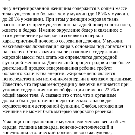
ни у нетренированной женщины содержится в общей массе
тела существенно больше, чем у мужчин (до 18 \% у мужчин,
до 28 \% у женщин). При этом у женщин жировая ткань
располагается преимущественно на задней поверхности плеч,
животе и бедрах. Именно округление бедер и связанное с
этим увеличение размеров таза являются первой
характеристикой полового созревания девочки. У мужчин
максимальная локализация жира в основном под лопатками и
на голенях. Столь значительное различие в содержании
жировой массы тела опять же определяется детородной
функцией женщины. Длительный процесс родов и еще более
длительный процесс вскармливания ребенка требует
большого количества энергии. Жировое депо является
непосредственным источником энергии в женском организме.
Известно, что первая менструация у девочки начинается при
условии содержания жировой фракции не менее 22 \% в
общей массе тела. А связано это с тем, что в организме
должно быть достаточно энергетических запасов для
осуществления детородной функции. Слабая, истощенная
женщина не может быть матерью здорового ребенка!
У женщин по сравнению с мужчинами меньше вес и объем
сердца, толщина миокарда, конечно-систолический и
конечно-диа-столический объемы левого желудочка,