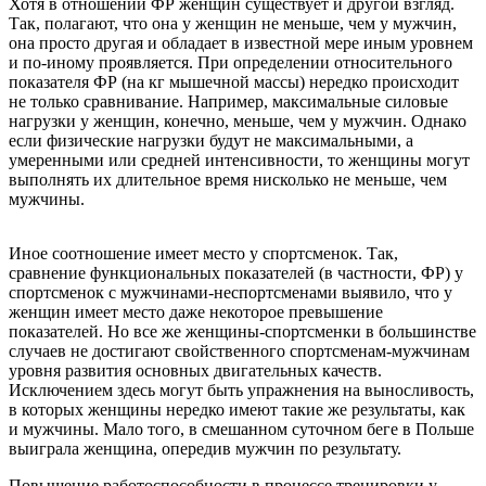
Хотя в отношении ФР женщин существует и другой взгляд.
Так, полагают, что она у женщин не меньше, чем у мужчин,
она просто другая и обладает в известной мере иным уровнем
и по-иному проявляется. При определении относительного
показателя ФР (на кг мышечной массы) нередко происходит
не только сравнивание. Например, максимальные силовые
нагрузки у женщин, конечно, меньше, чем у мужчин. Однако
если физические нагрузки будут не максимальными, а
умеренными или средней интенсивности, то женщины могут
выполнять их длительное время нисколько не меньше, чем
мужчины.
Иное соотношение имеет место у спортсменок. Так,
сравнение функциональных показателей (в частности, ФР) у
спортсменок с мужчинами-неспортсменами выявило, что у
женщин имеет место даже некоторое превышение
показателей. Но все же женщины-спортсменки в большинстве
случаев не достигают свойственного спортсменам-мужчинам
уровня развития основных двигательных качеств.
Исключением здесь могут быть упражнения на выносливость,
в которых женщины нередко имеют такие же результаты, как
и мужчины. Мало того, в смешанном суточном беге в Польше
выиграла женщина, опередив мужчин по результату.
Повышение работоспособности в процессе тренировки у