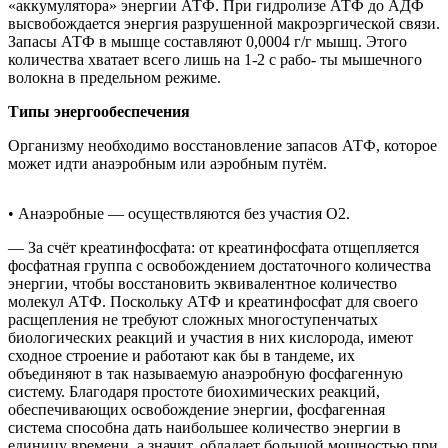
«аккумулятора» энергии АТФ. При гидролизе АТФ до АДФ
высвобождается энергия разрушенной макроэргической связи.
Запасы АТФ в мышце составляют 0,0004 г/г мышц. Этого
количества хватает всего лишь на 1-2 с рабо- ты мышечного
волокна в предельном режиме.
Типы энергообеспечения
Организму необходимо восстановление запасов АТФ, которое
может идти анаэробным или аэробным путём.
• Анаэробные — осуществляются без участия О2.
— За счёт креатинфосфата: от креатинфосфата отщепляется
фосфатная группа с освобождением достаточного количества
энергии, чтобы восстановить эквивалентное количество
молекул АТФ. Поскольку АТФ и креатинфосфат для своего
расщепления не требуют сложных многоступенчатых
биологических реакций и участия в них кислорода, имеют
сходное строение и работают как бы в тандеме, их
объединяют в так называемую анаэробную фосфагенную
систему. Благодаря простоте биохимических реакций,
обеспечивающих освобождение энергии, фосфагенная
система способна дать наибольшее количество энергии в
единицу времени, а значит, обладает большой мощностью при