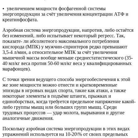
• увеличением мощности фосфагенной системы
энергопродукции за счёт увеличения концентрации АТФ и
креатинфосфата.
Аэробная система энергопродукции, напротив, либо остаётся
без изменений, либо испытывает некоторый регресс. Так,
показате- ли абсолютного максимального потребления
кислорода (МПК) у мужчин-спринтеров редко превышают
3,5-4 л/мин, а относительное МПК за счёт увеличения
мышечной массы вообще меньше среднестатистического (35-
40 мл/кг веса против 50-60 мл/кг веса у квалифицированных
марафонцев).
С точки зрения ведущего способа энергообеспечения к этой
же зоне мощности можно отнести и кратковременные
эпизоды в игровых видах спорта, такие как атаки, а также
некоторые элементы в подъёме штанги, прыжках и
единоборствах, когда требуется предельное напряжение какой-
либо группы мышц или больших групп мышц. Среди
трудовых процессов — удар молота, вырывания и другие
аналогичные движения.
Поскольку аэробная система энергопродукции в этих видах
упражнений используется на 10-20\% от своих предельных