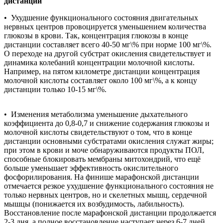
дистанции
• Ухудшение функционального состояния двигательных
нервных центров провоцируется уменьшением количества
глюкозы в крови. Так, концентрация глюкозы в конце
дистанции составляет всего 40-50 мг\% при норме 100 мг\%.
О переходе на другой субстрат окисления свидетельствует и
динамика колебаний концентрации молочной кислоты.
Например, на пятом километре дистанции концентрация
молочной кислоты составляет около 100 мг\%, а к концу
дистанции только 10-15 мг\%.
• Изменения метаболизма уменьшение дыхательного
коэффициента до 0,8-0,7 и снижение содержания глюкозы и
молочной кислоты свидетельствуют о том, что в конце
дистанции основными субстратами окисления служат жиры;
при этом в крови и моче обнаруживаются продукты ПОЛ,
способные блокировать мембраны митохондрий, что ещё
больше уменьшает эффективность окислительного
фосфорилирования. На финише марафонской дистанции
отмечается резкое ухудшение функционального состояния не
только нервных центров, но и скелетных мышц, сердечной
мышцы (понижается их возбудимость, лабильность).
Восстановление после марафонской дистанции продолжается
2-3 дня, а полное восстановление наступает через 6-7 дней.