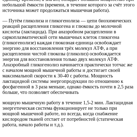
небольшой ёмкости (времени, в течение которого за счёт этого
источника может продолжаться мышечная работа).
— Путём гликолиза и гликогенолиза — цепи биохимических
реакций расщепления гликогена и глюкозы до молочной
кислоты (лактацида). При анаэробном расщеплении в
саркоплазматической сети мышечных клеток гликогена
(гликогенолизе) каждая глюкозная единица освобождает
энергию для восстановления трёх молекул АТФ, а при
расщеплении чистой глюкозы (гликолиз) освобождается
энергия для восстановления только двух молекул АТФ.
Анаэробный гликогенолиз начинается практически тотчас же
с началом мощной мышечной работы и достигает своей
максимальной скорости к 30-40 с работы. Мощность
лактацидной системы энергопродукции по отношению к
фосфагенной в 3 раза меньше, однако ёмкость почти в 2,5 раза
больше, что позволяет обеспечивать
мощную мышечную работу в течение 1,5-2 мин. Лактацидная
энергетическая система функционирует не только при
мощной мышечной работе, но всегда, когда снабжение
кислородом тканей отстает от потребностей (статическая
работа, начало работы и т.д.).