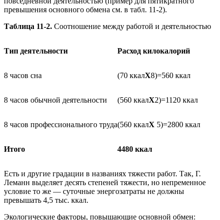
повседневной деятельностью (пример для пятикратного
превышения основного обмена см. в табл. 11-2).
Таблица 11-2.
Соотношение между работой и деятельностью
Тип деятельности
Расход килокалорий
8 часов сна
(70 ккал
Х
8)=560 ккал
8 часов обычной деятельности
(560 ккал
Х
2)=1120 ккал
8 часов профессионального труда
(560 ккал
Х
5)=2800 ккал
Итого
4480 ккал
Есть и другие градации в названиях тяжести работ. Так, Г.
Леманн выделяет десять степеней тяжести, но непременное
условие то же — суточные энергозатраты не должны
превышать 4,5 тыс. ккал.
Экологические факторы, повышающие основной обмен: