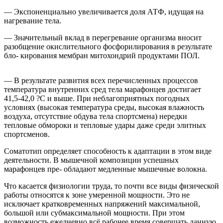
— Экспоненциально увеличивается доля АТФ, идущая на
нагревание тела.
— Значительный вклад в перегревание организма вносит
разобщение окислительного фосфорилирования в результате
бло- кирования мембран митохондрий продуктами ПОЛ.
— В результате развития всех перечисленных процессов
температура внутренних сред тела марафонцев достигает
41,5-42,0 ?C и выше. При неблагоприятных погодных
условиях (высокая температура среды, высокая влажность
воздуха, отсутствие обдува тела спортсмена) нередки
тепловые обмороки и тепловые удары даже среди элитных
спортсменов.
Соматотип определяет способность к адаптации в этом виде
деятельности. В мышечной композиции успешных
марафонцев пре- обладают медленные мышечные волокна.
Что касается физиологии труда, то почти все виды физической
работы относятся к зоне умеренной мощности. Это не
исключает кратковременных напряжений максимальной,
большой или субмаксимальной мощности. При этом
возможность ежедневно всё рабочее время совершать данную