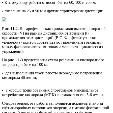
• К этому виду работы относят: бег на 60, 100 и 200 м;
• плавание на 25 и 50 м и другие спринтерские дистанции.
Рис. 11-2.
Логарифмическая кривая зависимости рекордной
скорости (V) на разных дистанциях от времени (t)
прохождения этих дистанций (В.С. Фарфель): участки
«перелома» кривой соответствуют временным границам
между физиологическими зонами мощности циклических
упражнений
На рис. 11-3 представлена схема реализации кислородного
запроса при беге на 100 м:
• для выполнения такой работы необходимо потребление
кислорода 40 л/мин;
• у хорошо тренированных спортсменов максимальное
потребление кислорода (МПК) составляет всего 5-6 л/мин.
Следовательно, эта работа выполняется исключительно за
счёт анаэробных источников энергии, а именно фосфагенной
системы (креатинфосфатный и аденозинфосфатные