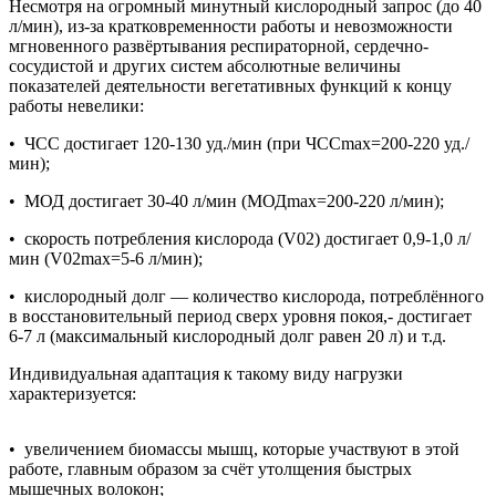
Несмотря на огромный минутный кислородный запрос (до 40
л/мин), из-за кратковременности работы и невозможности
мгновенного развёртывания респираторной, сердечно-
сосудистой и других систем абсолютные величины
показателей деятельности вегетативных функций к концу
работы невелики:
• ЧСС достигает 120-130 уд./мин (при ЧССmax=200-220 уд./
мин);
• МОД достигает 30-40 л/мин (МОДmax=200-220 л/мин);
• скорость потребления кислорода (V02) достигает 0,9-1,0 л/
мин (V02max=5-6 л/мин);
• кислородный долг — количество кислорода, потреблённого
в восстановительный период сверх уровня покоя,- достигает
6-7 л (максимальный кислородный долг равен 20 л) и т.д.
Индивидуальная адаптация к такому виду нагрузки
характеризуется:
• увеличением биомассы мышц, которые участвуют в этой
работе, главным образом за счёт утолщения быстрых
мышечных волокон;