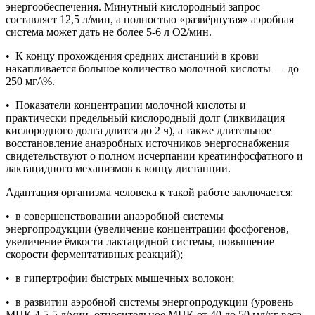
энергообеспечения. Минутный кислородный запрос
составляет 12,5 л/мин, а полностью «развёрнутая» аэробная
система может дать не более 5-6 л О2/мин.
• К концу прохождения средних дистанций в крови
накапливается большое количество молочной кислоты — до
250 мг/\%.
• Показатели концентрации молочной кислоты и
практически предельный кислородный долг (ликвидация
кислородного долга длится до 2 ч), а также длительное
восстановление анаэробных источников энергоснабжения
свидетельствуют о полном исчерпании креатинфосфатного и
лактацидного механизмов к концу дистанции.
Адаптация организма человека к такой работе заключается:
• в совершенствовании анаэробной системы
энергопродукции (увеличение концентрации фосфогенов,
увеличение ёмкости лактацидной системы, повышение
скорости ферментативных реакций);
• в гипертрофии быстрых мышечных волокон;
• в развитии аэробной системы энергопродукции (уровень
МПК 4,5-5 л/мин, относительное МПК от 40 до 50 мл/кг веса,