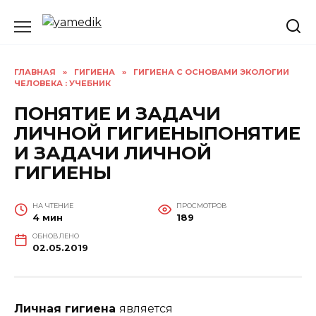
Перейти
к
содержанию
ГЛАВНАЯ
»
ГИГИЕНА
»
ГИГИЕНА С ОСНОВАМИ ЭКОЛОГИИ
ЧЕЛОВЕКА : УЧЕБНИК
ПОНЯТИЕ И ЗАДАЧИ
ЛИЧНОЙ ГИГИЕНЫПОНЯТИЕ
И ЗАДАЧИ ЛИЧНОЙ
ГИГИЕНЫ
НА ЧТЕНИЕ
ПРОСМОТРОВ
4 мин
189
ОБНОВЛЕНО
02.05.2019
Личная гигиена
является