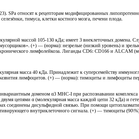
3). SPa относят к рецепторам модифицированных липопротеино
елезёнки, тимуса, клетки костного мозга, печени плода.
кулярной массой 105-130 кДа; имеет 3 внеклеточных домена. С
усорщиков». (+) — (норма): незрелые (низкий уровень) и зрелы
и хронического лимфолейкоза. Лиганды CD6: CD166 и ALCAM (м
улярная масса 40 кДа. Принадлежит к суперсемейству иммуногл
развития лимфоцитов. (+) — (норма): тимоциты и лимфоциты пе
 инвариантным доменом α3 MHC-I при распознавании комплекса
двумя цепями α (молекулярная масса каждой цепи 32 кДа) и гете
ерах соединены дисульфидной связью. При помощи цитоплазмати
активирующего внутриклеточного сигнала. (+) — тимоциты (90\%)