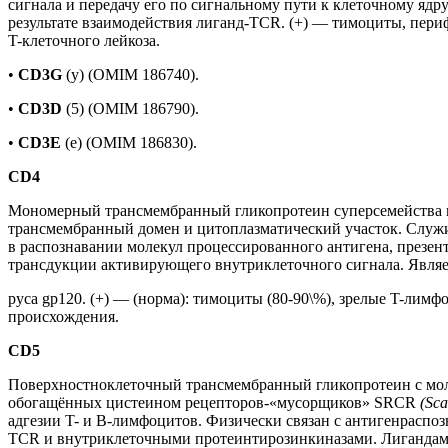
сигнала и передачу его по сигнальному пути к клеточному яд
результате взаимодействия лиганд-TCR. (+) — тимоциты, периф
T-клеточного лейкоза.
•
CD3G
(у) (OMIM 186740).
•
CD3D
(5) (OMIM 186790).
•
CD3E
(e) (OMIM 186830).
CD4
Мономерный трансмембранный гликопротеин суперсемейства
трансмембранный домен и цитоплазматический участок. Служи
в распознавании молекул процессированного антигена, презен
трансдукции активирующего внутриклеточного сигнала. Являет
руса gp120. (+) — (норма): тимоциты (80-90\%), зрелые T-лимф
происхождения.
CD5
Поверхностноклеточный трансмембранный гликопротеин с мо
обогащённых цистеином рецепторов-«мусорщиков» SRCR
(Sca
адгезии T- и B-лимфоцитов. Физически связан с антигенрасп
TCR и внутриклеточными протеинтирозинкиназами. Лигандами 