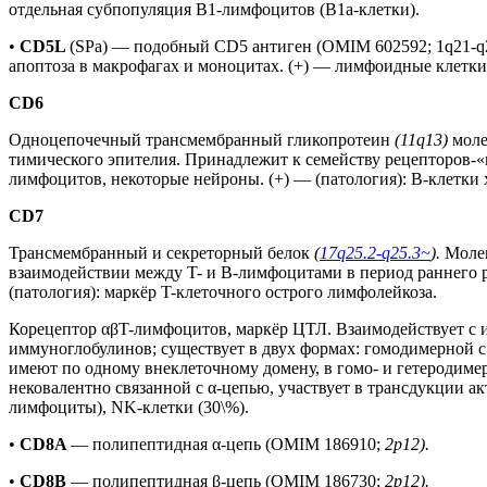
отдельная субпопуляция В1-лимфоцитов (В1а-клетки).
•
CD5L
(SPa) — подобный CD5 антиген (OMIM 602592; 1q21-q2
апоптоза в макрофагах и моноцитах. (+) — лимфоидные клетки с
CD6
Одноцепочечный трансмембранный гликопротеин
(11q13)
моле
тимического эпителия. Принадлежит к семейству рецепторов-«м
лимфоцитов, некоторые нейроны. (+) — (патология): B-клетк
CD7
Трансмембранный и секреторный белок
(
17q25.2-q25.3~
).
Молек
взаимодействии между T- и B-лимфоцитами в период раннего 
(патология): маркёр T-клеточного острого лимфолейкоза.
Корецептор αβT-лимфоцитов, маркёр ЦТЛ. Взаимодействует с
иммуноглобулинов; существует в двух формах: гомодимерной c 
имеют по одному внеклеточному домену, в гомо- и гетеродим
нековалентно связанной с α-цепью, участвует в трансдукции 
лимфоциты), NK-клетки (30\%).
•
CD8A
— полипептидная α-цепь (OMIM 186910;
2p12).
•
CD8B
— полипептидная β-цепь (OMIM 186730;
2p12).