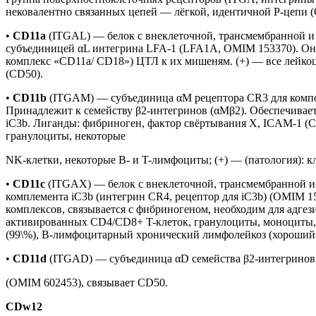
нековалентно связанных цепей — лёгкой, идентичной Р-цепи (
•
CD11a
(ITGAL) — белок с внеклеточной, трансмембранной и 
субъединицей αL интегрина LFA-1 (LFA1A, OMIM 153370). Он 
комплекс «CD11a/ CD18») ЦТЛ к их мишеням. (+) — все лейко
(CD50).
•
CD11b
(ITGAM) — субъединица αM рецептора CR3 для компон
Принадлежит к семейству β2-интегринов (αMβ2). Обеспечивает
iC3b. Лиганды: фибриноген, фактор свёртывания X, ICAM-1 (
гранулоциты, некоторые
NK-клетки, некоторые B- и T-лимфоциты; (+) — (патология): кл
•
CD11c
(ITGAX) — белок с внеклеточной, трансмембранной и 
комплемента iC3b (интегрин CR4, рецептор для iC3b) (OMIM 1
комплексов, связывается с фибриногеном, необходим для адгез
активированных CD4/CD8+ T-клеток, гранулоциты, моноциты, м
(99\%), B-лимфоцитарный хронический лимфолейкоз (хороший 
•
CD11d
(ITGAD) — субъединица αD семейства β2-интегринов
(OMIM 602453), связывает CD50.
CDw12