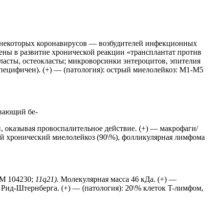
 некоторых коронавирусов — возбудителей инфекционных
ены в развитие хронической реакции «трансплантат против
ласты, остеокласты; микроворсинки энтероцитов, эпителия
пецифичен). (+) — (патология): острый миелолейкоз: M1-M5
вающий бе-
, оказывая провоспалительное действие. (+) — макрофаги/
ый хронический миелолейкоз (90\%), фолликулярная лимфома
IM 104230;
11q21).
Молекулярная масса 46 кДа. (+) —
Рид-Штернберга. (+) — (патология): 20\% клеток T-лимфом,