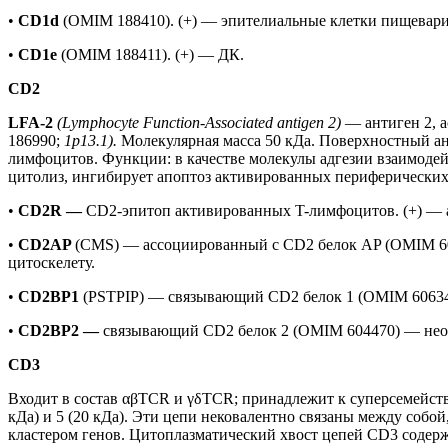
•
CD1d
(OMIM 188410). (+) — эпителиальные клетки пищевар
•
CD1e
(OMIM 188411). (+) — ДК.
CD2
LFA-2
(Lymphocyte Function-Associated antigen 2)
— антиген 2, 
186990;
1p13.1).
Молекулярная масса 50 кДа. Поверхностный ан
лимфоцитов. Функции: в качестве молекулы адгезии взаимодей
цитолиз, ингибирует апоптоз активированных периферически
•
CD2R —
CD2-эпитоп активированных T-лимфоцитов. (+) — 
•
CD2AP
(CMS) — ассоциированный с CD2 белок AP (OMIM 604
цитоскелету.
•
CD2BP1
(PSTPIP) — связывающий CD2 белок 1 (OMIM 6063
•
CD2BP2 —
связывающий CD2 белок 2 (OMIM 604470) — нео
CD3
Входит в состав αβTCR и γδTCR; принадлежит к суперсемейству
кДа) и 5 (20 кДа). Эти цепи нековалентно связаны между собо
кластером генов. Цитоплазматический хвост цепей CD3 соде