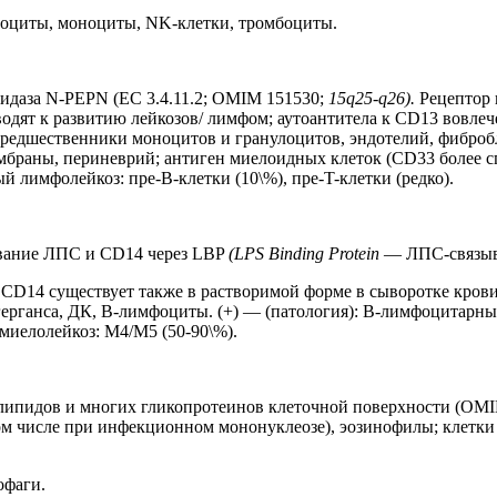
лоциты, моноциты, NK-клетки, тромбоциты.
идаза N-PEPN (EC 3.4.11.2; OMIM 151530;
15q25-q26).
Рецептор
дят к развитию лейкозов/ лимфом; аутоантитела к CD13 вовлеч
 предшественники моноцитов и гранулоцитов, эндотелий, фиброб
мбраны, периневрий; антиген миелоидных клеток (CD33 более с
й лимфолейкоз: пре-B-клетки (10\%), пре-T-клетки (редко).
ывание ЛПС и CD14 через LBP
(LPS Binding Protein
— ЛПС-связы
 CD14 существует также в растворимой форме в сыворотке крови
нгерганса, ДК, B-лимфоциты. (+) — (патология): B-лимфоцитарн
миелолейкоз: M4/M5 (50-90\%).
олипидов и многих гликопротеинов клеточной поверхности (OM
ом числе при инфекционном мононуклеозе), эозинофилы; клетки 
офаги.