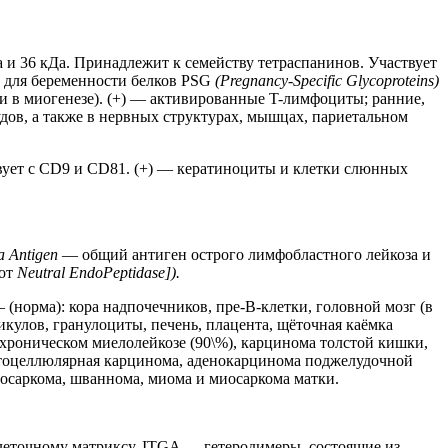
а и 36 кДа. Принадлежит к семейству тетраспанинов. Участвует
х для беременности белков PSG
(Pregnancy-Specific Glycoproteins)
и в миогенезе). (+) — активированные T-лимфоциты; ранние,
ов, а также в нервных структурах, мышцах, париетальном
ует с CD9 и CD81. (+) — кератиноциты и клетки слюнных
a Antigen
— общий антиген острого лимфобластного лейкоза и
[от
Neutral EndoPeptidase]).
норма): кора надпочечников, пре-B-клетки, головной мозг (в
кулов, гранулоциты, печень, плацента, щёточная каёмка
 хроническом миелолейкозе (90\%), карцинома толстой кишки,
атоцеллюлярная карцинома, аденокарцинома поджелудочной
осаркома, шваннома, миома и миосаркома матки.
леточному матриксу. ITGA — гетеродимеры, состоящие из