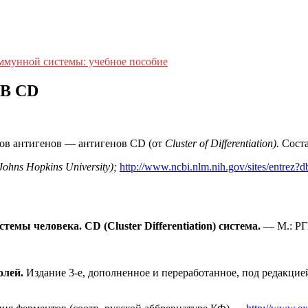
ммунной системы: учебное пособие
В CD
ов антигенов — антигенов CD (от
Cluster of Differentiation).
Соста
ohns Hopkins University);
http://www.ncbi.nlm.nih.gov/sites/entre
мы человека. CD (Cluster Differentiation) система.
— М.: Р
олей.
Издание 3-е, дополненное и переработанное, под редакцие