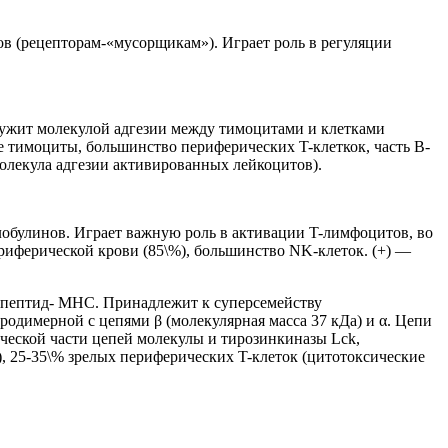
в (рецепторам-«мусорщикам»). Играет роль в регуляции
лужит молекулой адгезии между тимоцитами и клетками
е тимоциты, большинство периферических T-клеткок, часть B-
олекула адгезии активированных лейкоцитов).
обулинов. Играет важную роль в активации T-лимфоцитов, во
риферической крови (85\%), большинство NK-клеток. (+) —
 пептид- MHC. Принадлежит к суперсемейству
родимерной с цепями β (молекулярная масса 37 кДа) и α. Цепи
ческой части цепей молекулы и тирозинкиназы Lck,
, 25-35\% зрелых периферических T-клеток (цитотоксические