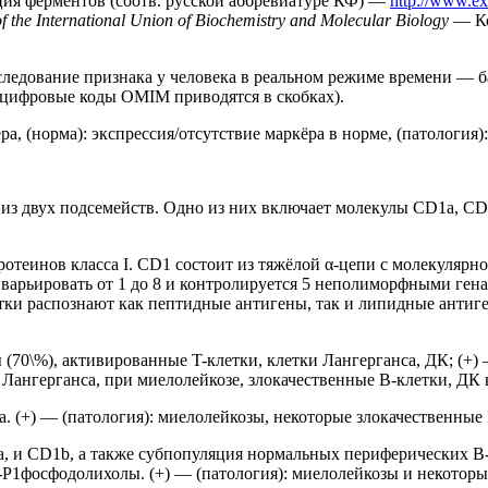
ия ферментов (соотв. русской аббревиатуре КФ) —
http://www.ex
 the International Union of Biochemistry and Molecular Biology
— Ко
ледование признака у человека в реальном режиме времени — б
 цифровые коды OMIM приводятся в скобках).
ра, (норма): экспрессия/отсутствие маркёра в норме, (патология)
из двух подсемейств. Одно из них включает молекулы CD1a, CD
теинов класса I. CD1 состоит из тяжёлой α-цепи с молекулярной
варьировать от 1 до 8 и контролируется 5 неполиморфными ген
етки распознают как пептидные антигены, так и липидные анти
(70\%), активированные T-клетки, клетки Лангерганса, ДК; (+) 
Лангерганса, при миелолейкозе, злокачественные B-клетки, ДК
a. (+) — (патология): миелолейкозы, некоторые злокачественные
D1a, и CD1b, а также субпопуляция нормальных периферических 
Р1фосфодолихолы. (+) — (патология): миелолейкозы и некоторы