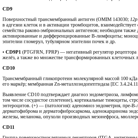
CD9
Поверхностный трансмембранный антиген (OMIM 143030;
12p
в адгезии клеток и в активации тромбоцитов, взаимодействуе
семейства раково-эмбриональных антигенов; необходим также 
активированные и дифференцированные B-лимфоциты; моноциты
эпителии гломерул, тубулярном эпителии почек и др.
•
CD9P1
(PTGFRN, FPRP) — негативный регулятор рецептора
желёз, а также во множестве трансформированных клеточных л
CD10
Трансмембранный гликопротеин молекулярной массой 100 кД
его маркёр; мембранная Zn-металлоэндопептидаза [EC 3.4.24.1
Выявление CD10 подтверждает диагноз эндометриоза, лимфомы 
том числе сосудистое сплетение), кортикальные тимоциты, ст
энтероцитов. (+) — (патология): аденомиоз эндометрия, пре-
дерматофиброма и дерматофибросаркома, аденокарцинома эндо
железы, меланома, опухоли производных мезонефроса, мюллеро
CD11
Группа поверхностноклеточных рецепторов (ITGA, интегрины 