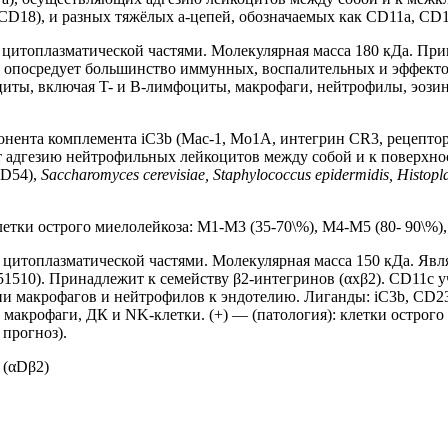
CD18), и разных тяжёлых a-цепей, обозначаемых как CD11a, CD
цитоплазматической частями. Молекулярная масса 180 кДа. Прин
опосредует большинство иммунных, воспалительных и эффектор
циты, включая T- и B-лимфоциты, макрофаги, нейтрофилы, эоз
ента комплемента iC3b (Mac-1, Mo1A, интегрин CR3, рецептор 
 адгезию нейтрофильных лейкоцитов между собой и к поверхнос
CD54),
Saccharomyces cerevisiae, Staphylococcus epidermidis, Histop
етки острого миелолейкоза: M1-M3 (35-70\%), M4-M5 (80- 90\%),
цитоплазматической частями. Молекулярная масса 150 кДа. Явл
51510). Принадлежит к семейству β2-интегринов (αxβ2). CD11c
ии макрофагов и нейтрофилов к эндотелию. Лиганды: iC3b, CD23
акрофаги, ДК и NK-клетки. (+) — (патология): клетки острого
прогноз).
 (αDβ2)