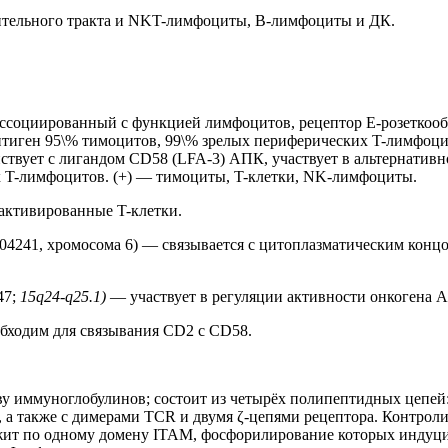
ительного тракта и NKT-лимфоциты, B-лимфоциты и ДК.
ассоциированный с функцией лимфоцитов, рецептор E-розеткоо
тиген 95\% тимоцитов, 99\% зрелых периферических T-лимфоцит
ствует с лигандом CD58 (LFA-3) АПК, участвует в альтернативн
х T-лимфоцитов. (+) — тимоциты, T-клетки, NK-лимфоциты.
активированные T-клетки.
241, хромосома 6) — связывается с цитоплазматическим концо
47;
15q24-q25.1)
— участвует в регуляции активности онкогена 
бходим для связывания CD2 с CD58.
 иммуноглобулинов; состоит из четырёх полипептидных цепей: д
й, а также с димерами TCR и двумя ζ-цепями рецептора. Контро
ржит по одному домену ITAM, фосфорилирование которых индуц