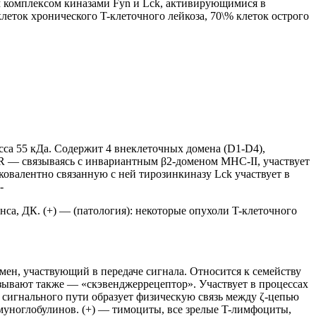
м комплексом киназами Fyn и Lck, активирующимися в
еток хронического T-клеточного лейкоза, 70\% клеток острого
са 55 кДа. Содержит 4 внеклеточных домена (D1-D4),
 — связываясь с инвариантным β2-доменом MHC-II, участвует
овалентно связанную с ней тирозинкиназу Lck участвует в
-
нса, ДК. (+) — (патология): некоторые опухоли T-клеточного
мен, участвующий в передаче сигнала. Относится к семейству
ывают также — «скэвенджеррецептор». Участвует в процессах
сигнального пути образует физическую связь между ζ-цепью
уноглобулинов. (+) — тимоциты, все зрелые T-лимфоциты,