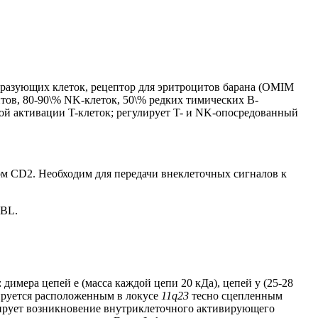
бразующих клеток, рецептор для эритроцитов барана (OMIM
ов, 80-90\% NK-клеток, 50\% редких тимических B-
ой активации T-клеток; регулирует T- и NK-опосредованный
м CD2. Необходим для передачи внеклеточных сигналов к
ABL.
имера цепей e (масса каждой цепи 20 кДа), цепей у (25-28
лируется расположенным в локусе
11q23
тесно сцепленным
ирует возникновение внутриклеточного активирующего