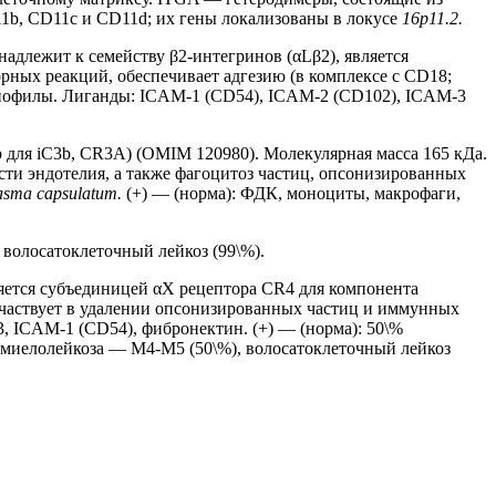
11b, CD11c и CD11d; их гены локализованы в локусе
16p11.2.
адлежит к семейству β2-интегринов (αLβ2), является
ных реакций, обеспечивает адгезию (в комплексе с CD18;
инофилы. Лиганды: ICAM-1 (CD54), ICAM-2 (CD102), ICAM-3
для iC3b, CR3A) (OMIM 120980). Молекулярная масса 165 кДа.
ти эндотелия, а также фагоцитоз частиц, опсонизированных
lasma capsulatum.
(+) — (норма): ФДК, моноциты, макрофаги,
 волосатоклеточный лейкоз (99\%).
яется субъединицей αX рецептора CR4 для компонента
 участвует в удалении опсонизированных частиц и иммунных
, ICAM-1 (CD54), фибронектин. (+) — (норма): 50\%
 миелолейкоза — M4-M5 (50\%), волосатоклеточный лейкоз