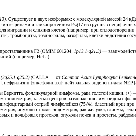
13).
Существует в двух изоформах: с молекулярной массой 24 кД
т с интегринами и гликопротеином Psg17 из группы специфичны
для миграции и слияния клеток (например, при оплодотворении 
, тромбоциты, эозинофилы, базофилы, клетки эндотелия сосуд
 простагландина F2 (OMIM 601204;
1p13.1-q21.3)
— взаимодейств
иний (например, HeLa).
а
(3q25.1-q25.2)
(CALLA — от
Common Acute Lymphocytic Leukemi
1], нефрилизин [энкефалиназа]; нейтральная эндопептидаза NEP 
Беркитта, фолликулярной лимфомы, рака толстой кишки. (+) — (
рома эндометрия, клетки центров размножения лимфоидных фолли
B-лимфоцитарный острый лимфолейкоз (75\%), бластный криз при
метрия, опухоли стромы эндометрия, рак желудка, глиомы, геп
вых и вольфовых протоков, опухоли почек и простаты, рабдоми
a), осуществляющих адгезию лейкоцитов между собой и к межк