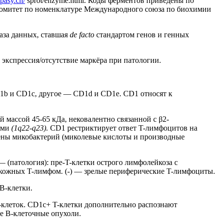
pasy.ch/
sprot/enzyme.html. Коды ферментов приведены по
митет по номенклатуре Международного союза по биохимии
аза данных, ставшая
de facto
стандартом генов и генных
: экспрессия/отсутствие маркёра при патологии.
1b и CD1c, другое — CD1d и CD1e. CD1 относят к
 массой 45-65 кДа, нековалентно связанной с β2-
ами
(1q22-q23).
CD1 рестриктирует ответ T-лимфоцитов на
гены микобактерий (миколевые кислоты и производные
— (патология): пре-T-клетки острого лимфолейкоза с
 кожных T-лимфом. (-) — зрелые периферические T-лимфоциты.
 B-клетки.
B-клеток. CD1c+ T-клетки дополнительно распознают
е B-клеточные опухоли.