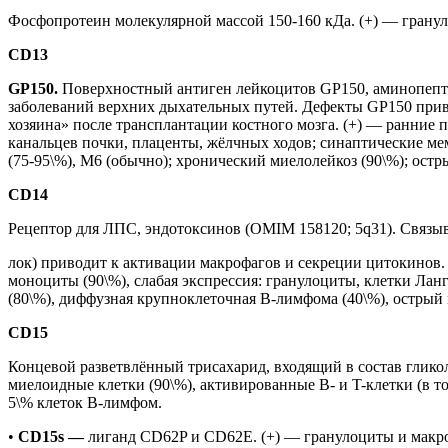
Фосфопротеин молекулярной массой 150-160 кДа. (+) — грану
CD13
GP150.
Поверхностный антиген лейкоцитов GP150, аминопепт
заболеваний верхних дыхательных путей. Дефекты GP150 приво
хозяина» после трансплантации костного мозга. (+) — ранние
канальцев почки, плаценты, жёлчных ходов; синаптические ме
(75-95\%), M6 (обычно); хронический миелолейкоз (90\%); остры
CD14
Рецептор для ЛПС, эндотоксинов (OMIM 158120; 5q31). Связ
лок) приводит к активации макрофагов и секреции цитокинов.
моноциты (90\%), слабая экспрессия: гранулоциты, клетки Ла
(80\%), диффузная крупноклеточная B-лимфома (40\%), острый 
CD15
Концевой разветвлённый трисахарид, входящий в состав глик
миелоидные клетки (90\%), активированные B- и T-клетки (в т
5\% клеток B-лимфом.
•
CD15s —
лиганд CD62P и CD62E. (+) — гранулоциты и макр