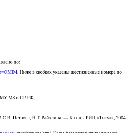
влено по:
z?db=OMIM
. Ниже в скобках указаны шестизначные номера по
ГМУ МЗ и СР РФ,
й С.В. Петрова, Н.Т. Райхлина. — Казань: РИЦ «Титул», 2004.