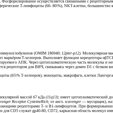
ру. Фосфорилирование осуществляется связанными с рецепторны
ерические T-лимфоциты (60- 80\%), NKT-клетки, большинство кл
 иммуноглобулинов (OMIM 186940;
12pter-p12).
Молекулярная мас
т маркёром T-хелперов. Выполняет функции корецептора αβTCR
тируемого АПК. Через цитоплазматическую часть молекулы и нек
ся рецептором для ВИЧ, связываясь через домен D1 с белком ви
оциты (65\% T-хелперов), моноциты, макрофаги, клетки Лангерга
лекулярной массой 67 кДа
(11q13);
имеет цитоплазматический до
venger Receptor CysteineRich;
от англ.
scavenger
— мусорщик), наз
ознающими рецепторами T- и В1-лимфоцитов. При формировании 
для CD5 служат gp40-80, CD72, каркасная область молекул имм