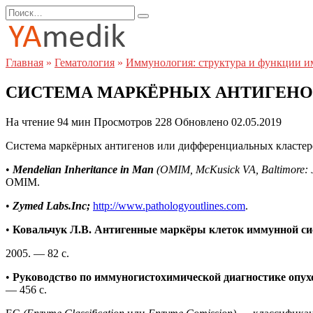
Перейти
Search
к
for:
содержанию
Главная
»
Гематология
»
Иммунология: структура и функции и
СИСТЕМА МАРКЁРНЫХ АНТИГЕНО
На чтение
94 мин
Просмотров
228
Обновлено
02.05.2019
Система маркёрных антигенов или дифференциальных кластер
•
Mendelian Inheritance in Man
(OMIM, McKusick VA, Baltimore: J
OMIM.
•
Zymed Labs.Inc;
http://www.pathologyoutlines.com
.
•
Ковальчук Л.В. Антигенные маркёры клеток иммунной систе
2005. — 82 с.
•
Руководство по иммуногистохимической диагностике опух
— 456 с.