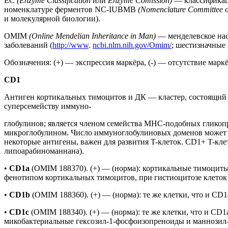
EC
(Enzyme Classification
или
Enzyme Comission)
— классификац
номенклатуре ферментов NC-IUBMB
(Nomenclature Committee of
и молекулярной биологии).
OMIM
(Online Mendelian Inheritance in Man)
— менделевское нас
заболеваний (
http://www
.
ncbi.nlm.nih.gov/Omim/
; шестизначные
Обозначения: (+) — экспрессия маркёра, (-) — отсутствие маркё
CD1
Антиген кортикальных тимоцитов и ДК — кластер, состоящий 
суперсемейству иммуно-
глобулинов; является членом семейства MHC-подобных гликопро
микроглобулином. Число иммуноглобулиновых доменов может 
некоторые антигены, важен для развития T-клеток. CD1+ T-кл
липоарабиноманнана).
•
CD1a
(OMIM 188370). (+) — (норма): кортикальные тимоциты 
фенотипом кортикальных тимоцитов, при гистиоцитозе клеток 
•
CD1b
(OMIM 188360). (+) — (норма): те же клетки, что и CD1
•
CD1c
(OMIM 188340). (+) — (норма): те же клетки, что и C
микобактериальные гексозил-1-фосфоизопреноиды и маннозил-