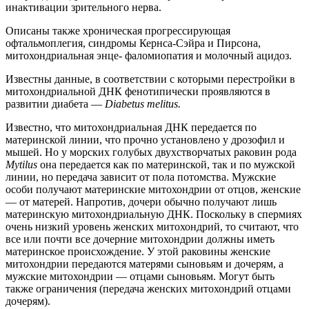
инактивации зрительного нерва.
Описаны также хроническая прогрессирующая
офтальмоплегия, синдромы Кернса-Сэйра и Пирсона,
митохондриальная энце- фаломиопатия и молочный ацидоз.
Известны данные, в соответствии с которыми перестройки в
митохондриальной ДНК фенотипически проявляются в
развитии диабета —
Diabetus melitus.
Известно, что митохондриальная ДНК передается по
материнской линии, что прочно установлено у дрозофил и
мышей. Но у морских голубых двухстворчатых раковин рода
Mytilus
она передается как по материнской, так и по мужской
линии, но передача зависит от пола потомства. Мужские
особи получают материнские митохондрии от отцов, женские
— от матерей. Напротив, дочери обычно получают лишь
материнскую митохондриальную ДНК. Поскольку в спермиях
очень низкий уровень женских митохондрий, то считают, что
все или почти все дочерние митохондрии должны иметь
материнское происхождение. У этой раковины женские
митохондрии передаются матерями сыновьям и дочерям, а
мужские митохондрии — отцами сыновьям. Могут быть
также ограничения (передача женских митохондрий отцами
дочерям).