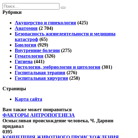
Search
for:
Рубрики
Акушерство и гинекология
(425)
Анатомия
(2 704)
Безопасность жизнедеятельности и медицина
катастроф
(65)
Биология
(929)
Внутренние болезни
(275)
Гематология
(326)
Гигиена
(441)
Гистология, эмбриология и цитология
(301)
Госпитальная терапия
(276)
Госпитальная хирургия
(258)
Страницы
Карта сайта
Вам также может понравиться
ФАКТОРЫ АНТРОПОГЕНЕЗА
Осмысливая происхождение человека, Ч. Дарвин
придавал
0
395
КОНЦЕПЦИЯ ЖИВОТНОГО ПРОИСХОЖДЕНИЯ