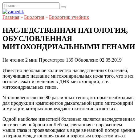
Перейти
Search
к
for:
содержанию
Главная
»
Биология
»
Биология: учебник
НАСЛЕДСТВЕННАЯ ПАТОЛОГИЯ,
ОБУСЛОВЛЕННАЯ
МИТОХОНДРИАЛЬНЫМИ ГЕНАМИ
На чтение
2 мин
Просмотров
139
Обновлено
02.05.2019
Известно небольшое количество наследственных болезней,
получивших название митохондриальных из-за того, что в их
основе лежат изменения в ДНК митохондрий, т. е.
митохондриальных генов.
Установлено свыше 80 различных генов, которые необходимы
для продукции компонентов дыхательной цепи митохондрий
и мутации которых повреждают окисление в клетках.
Одной наиболее известной болезнью является наследственная
оптическая нейропатия Лебера, связанная с поражением
мышц глаза и проявляющаяся в виде внезапной потери зрения
в период между юноше- ским и взрослым возрастом из-за