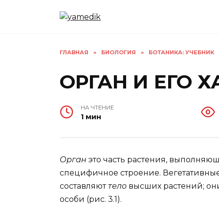
Перейти
к
содержанию
ГЛАВНАЯ
»
БИОЛОГИЯ
»
БОТАНИКА: УЧЕБНИК
ОРГАН И ЕГО 
НА ЧТЕНИЕ
1 мин
Орган
это часть растения, выполня
специфичное строение. Вегетативные 
составляют
тело
высших растений; он
особи (рис. 3.1).