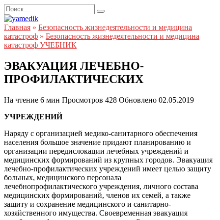
Перейти
Search
к
for:
содержанию
Главная
»
Безопасность жизнедеятельности и медицина
катастроф
»
Безопасность жизнедеятельности и медицина
катастроф УЧЕБНИК
ЭВАКУАЦИЯ ЛЕЧЕБНО-
ПРОФИЛАКТИЧЕСКИХ
На чтение
6 мин
Просмотров
428
Обновлено
02.05.2019
УЧРЕЖДЕНИЙ
Наряду с организацией медико-санитарного обеспечения
населения большое значение придают планированию и
организации передислокации лечебных учреждений и
медицинских формирований из крупных городов. Эвакуация
лечебно-профилактических учреждений имеет целью защиту
больных, медицинского персонала
лечебнопрофилактического учреждения, личного состава
медицинских формирований, членов их семей, а также
защиту и сохранение медицинского и санитарно-
хозяйственного имущества. Своевременная эвакуация