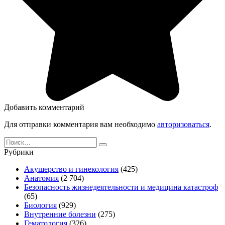
Добавить комментарий
Для отправки комментария вам необходимо
авторизоваться
.
Search
for:
Рубрики
Акушерство и гинекология
(425)
Анатомия
(2 704)
Безопасность жизнедеятельности и медицина катастроф
(65)
Биология
(929)
Внутренние болезни
(275)
Гематология
(326)