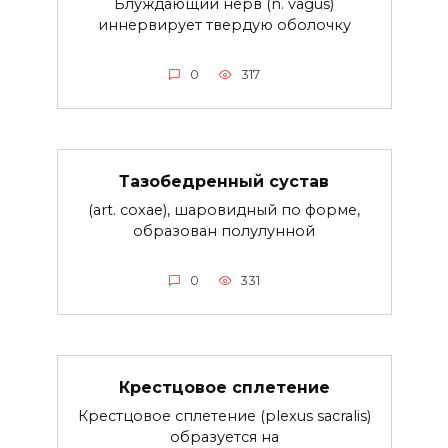
Блуждающий нерв (n. vagus)
иннервирует твердую оболочку
0
317
Тазобедренный сустав
(art. coxae), шаровидный по форме,
образован полулунной
0
331
Крестцовое сплетение
Крестцовое сплетение (plexus sacralis)
образуется на