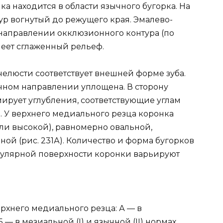
а находится в области язычного бугорка. На
р вогнутый до режущего края. Эмалево-
направлении окклюзионного контура (по
еет сглаженный рельеф.
челюсти соответствует внешней форме зуба.
чном направлении уплощена. В сторону
ирует углубления, соответствующие углам
. У верхнего медиального резца коронка
ли высокой), равномерно овальной,
й (рис. 231А). Количество и форма бугорков
булярной поверхности коронки варьируют
хнего медиального резца: А — в
Б — в мезиальной (I) и язычной (II) нормах.