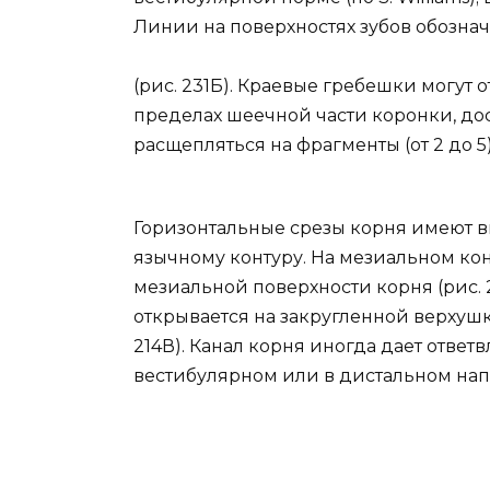
Линии на поверхностях зубов обознач
(рис. 231Б). Краевые гребешки могут о
пределах шеечной части коронки, дос
расщепляться на фрагменты (от 2 до 5)
Горизонтальные срезы корня имеют в
язычному контуру. На мезиальном ко
мезиальной поверхности корня (рис. 
открывается на закругленной верхушке
214В). Канал корня иногда дает ответв
вестибулярном или в дистальном на