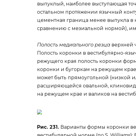
выпуклый, наиболее выступающая точк
остальном протяжении язычный конту
цементная граница менее выпукла в 
сравнению с мезиальной нормой), им
Полость медиального резца
верхней 
Полость коронки в вестибулярно-язы
режущего края полость коронки форм
коронки и бугоркам на режущем крае
может быть прямоугольной (низкой и
расширяющейся овальной, клиновидно
на режущем крае и валиков на вести
Рис. 231.
Варианты формы коронки вер
вестибулярной норме (по S. Williams); 