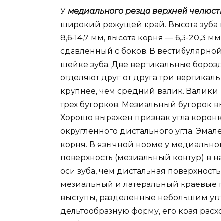
У
медиального резца верхней челюс
широкий режущей край. Высота зуба ва
8,6-14,7 мм, высота корня — 6,3-20,3 м
сдавленный с боков. В вестибулярно
шейке зуба. Две вертикальные бороз
отделяют друг от друга три вертика
крупнее, чем средний валик. Валики
трех бугорков. Мезиальный бугорок 
Хорошо выражен признак угла коронк
округленного дистального угла. Эмал
корня. В язычной норме у медиально
поверхность (мезиальный контур) в н
оси зуба, чем дистальная поверхность
мезиальный и латеральный краевые 
выступы, разделенные небольшим угл
дельтообразную форму, его края расх