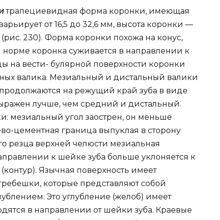
ти
трапециевидная форма коронки, имеющая
рьирует от 16,5 до 32,6 мм, высота коронки —
м (рис. 230). Форма коронки похожа на конус,
й норме коронка суживается в направлении к
ды на вести- булярной поверхности коронки
льных валика. Мезиальный и дистальный валики
 продолжаются на режущий край зуба в виде
выражен лучше, чем средний и дистальный.
и: мезиальный угол заострен, он меньше
ево-цементная граница выпуклая в сторону
го резца верхней челюсти мезиальная
аправлении к шейке зуба больше уклоняется к
 (контур). Язычная поверхность имеет
гребешки, которые представляют собой
ублением. Это углубление (желоб) имеет
одятся в направлении от шейки зуба. Краевые