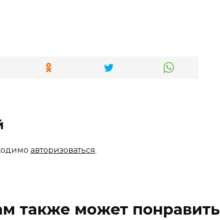
й
бходимо
авторизоваться
.
ам также может понравить