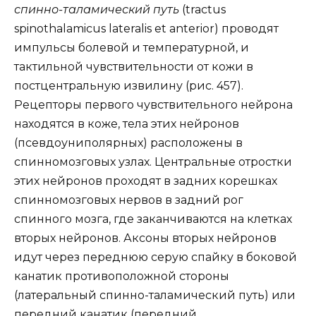
спинно-таламический путь
(tractus
spinothalamicus lateralis et anterior) проводят
импульсы болевой и температурной, и
тактильной чувствительности от кожи в
постцентральную извилину (рис. 457).
Рецепторы первого чувствительного нейрона
находятся в коже, тела этих нейронов
(псевдоуниполярных) расположены в
спинномозговых узлах. Центральные отростки
этих нейронов проходят в задних корешках
спинномозговых нервов в задний рог
спинного мозга, где заканчиваются на клетках
вторых нейронов. Аксоны вторых нейронов
идут через переднюю серую спайку в боковой
канатик противоположной стороны
(латеральный спинно-таламический путь) или
передний канатик (передний