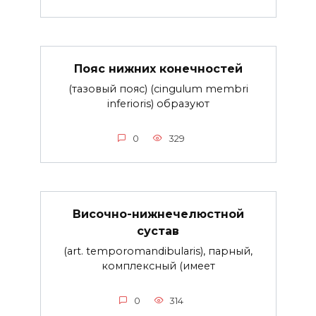
Пояс нижних конечностей
(тазовый пояс) (cingulum membri
inferioris) образуют
0
329
Височно-нижнечелюстной
сустав
(art. temporomandibularis), парный,
комплексный (имеет
0
314