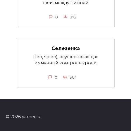
шеи, между нижней
0
372
Селезенка
(lien, splen), осуществляющая
иммунный контроль крови
0
304
© 2026 yamedik