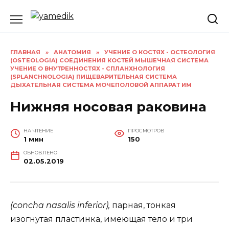
Перейти
к
содержанию
ГЛАВНАЯ
»
АНАТОМИЯ
»
УЧЕНИЕ О КОСТЯХ - ОСТЕОЛОГИЯ
(OSTEOLOGIA) СОЕДИНЕНИЯ КОСТЕЙ МЫШЕЧНАЯ СИСТЕМА
УЧЕНИЕ О ВНУТРЕННОСТЯХ - СПЛАНХНОЛОГИЯ
(SPLANCHNOLOGIA) ПИЩЕВАРИТЕЛЬНАЯ СИСТЕМА
ДЫХАТЕЛЬНАЯ СИСТЕМА МОЧЕПОЛОВОЙ АППАРАТ ИМ
Нижняя носовая раковина
НА ЧТЕНИЕ
ПРОСМОТРОВ
1 мин
150
ОБНОВЛЕНО
02.05.2019
(concha nasalis inferior),
парная, тонкая
изогнутая пластинка, имеющая тело и три