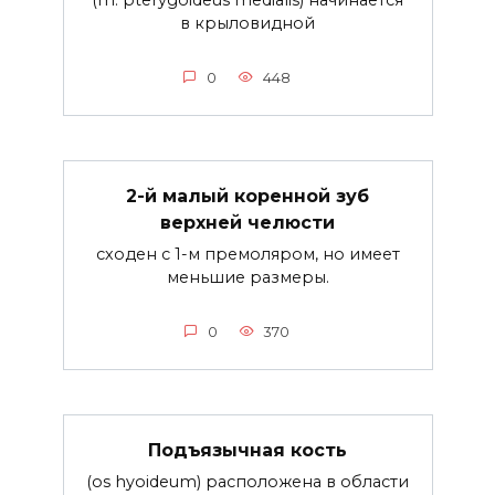
(m. pterygoideus medialis) начинается
в крыловидной
0
448
2-й малый коренной зуб
верхней челюсти
сходен с 1-м премоляром, но имеет
меньшие размеры.
0
370
Подъязычная кость
(os hyoideum) расположена в области