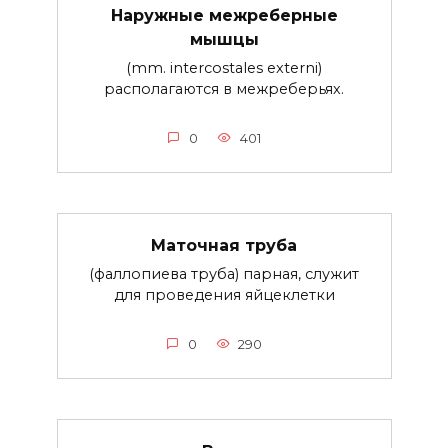
Наружные межреберные
мышцы
(mm. intercostales externi)
располагаются в межреберьях.
0
401
Маточная труба
(фаллопиева труба) парная, служит
для проведения яйцеклетки
0
290