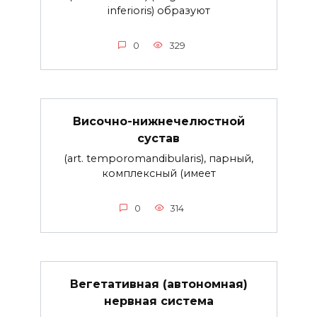
inferioris) образуют
0
329
Височно-нижнечелюстной
сустав
(art. temporomandibularis), парный,
комплексный (имеет
0
314
Вегетативная (автономная)
нервная система