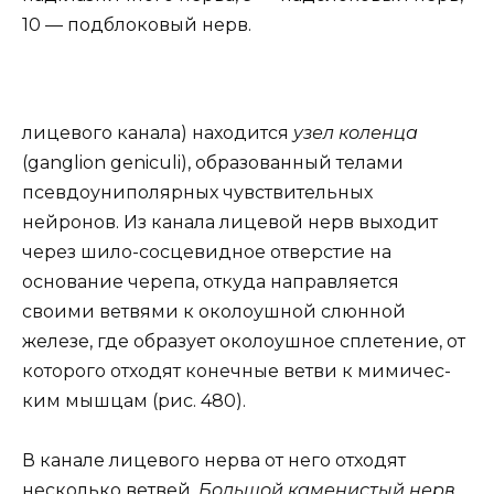
10 — подблоковый нерв.
лицевого канала) находится
узел коленца
(ganglion geniculi), образованный телами
псевдоуниполярных чувствительных
нейронов. Из канала лицевой нерв выходит
через шило-сосцевидное отверстие на
основание черепа, откуда направляется
своими ветвями к околоушной слюнной
железе, где образует околоушное сплетение, от
которого отходят конечные ветви к мимичес-
ким мышцам (рис. 480).
В канале лицевого нерва от него отходят
несколько ветвей.
Большой каменистый нерв