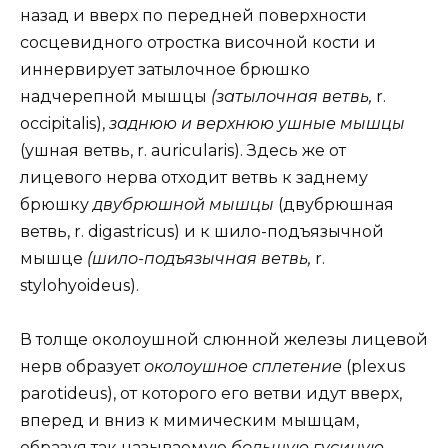
назад и вверх по передней поверхности
сосцевидного отростка височной кости и
иннервирует затылочное брюшко
надчерепной мышцы
(затылочная ветвь,
r.
occipitalis),
заднюю и верхнюю ушные мышцы
(ушная ветвь, r. auricularis). Здесь же от
лицевого нерва отходит ветвь к заднему
брюшку
двубрюшной мышцы
(двубрюшная
ветвь, r. digastricus) и к шило-подъязычной
мышце
(шило-подъязычная ветвь,
r.
stylohyoideus).
В толще околоушной слюнной железы лицевой
нерв образует
околоушное сплетение
(plexus
parotideus), от которого его ветви идут вверх,
вперед и вниз к мимическим мышцам,
образуя так называемую
большую гусиную