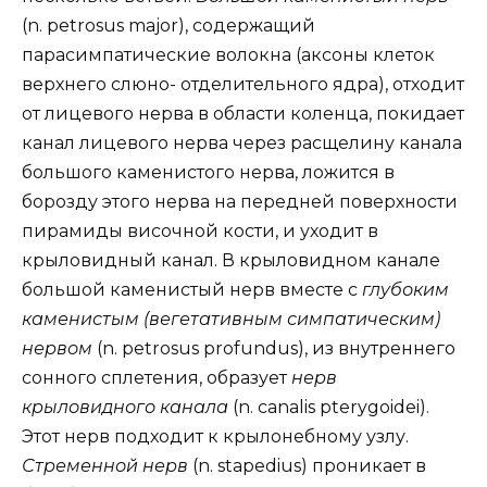
(n. petrosus major), содержащий
парасимпатические волокна (аксоны клеток
верхнего слюно- отделительного ядра), отходит
от лицевого нерва в области коленца, покидает
канал лицевого нерва через расщелину канала
большого каменистого нерва, ложится в
борозду этого нерва на передней поверхности
пирамиды височной кости, и уходит в
крыловидный канал. В крыловидном канале
большой каменистый нерв вместе с
глубоким
каменистым (вегетативным симпатическим)
нервом
(n. petrosus profundus), из внутреннего
сонного сплетения, образует
нерв
крыловидного канала
(n. canalis pterygoidei).
Этот нерв подходит к крылонебному узлу.
Стременной нерв
(n. stapedius) проникает в