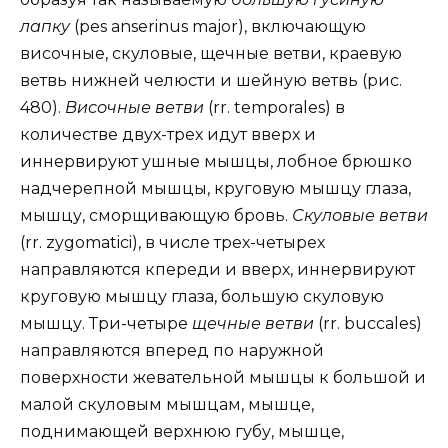
лапку
(pes anserinus major), включающую
височные, скуловые, щечные ветви, краевую
ветвь нижней челюсти и шейную ветвь (рис.
480).
Височные ветви
(rr. temporales) в
количестве двух-трех идут вверх и
иннервируют ушные мышцы, лобное брюшко
надчерепной мышцы, круговую мышцу глаза,
мышцу, сморщивающую бровь.
Скуловые ветви
(rr. zygomatici), в числе трех-четырех
направляются кпереди и вверх, иннервируют
круговую мышцу глаза, большую скуловую
мышцу. Три-четыре
щечные ветви
(rr. buccales)
направляются вперед по наружной
поверхности жевательной мышцы к большой и
малой скуловым мышцам, мышце,
поднимающей верхнюю губу, мышце,