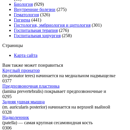
Биология
(929)
Внутренние болезни
(275)
Гематология
(326)
Гигиена
(441)
Гистология, эмбриология и цитология
(301)
Госпитальная терапия
(276)
Госпитальная хирургия
(258)
Страницы
Карта сайта
Вам также может понравиться
Круглый пронатор
(m.pronator teres) начинается на медиальном надмыщелке
0
377
Предпозвоночная пластинка
(lamina prevertebralis) покрывает предпозвоночные и
0
295
Задняя ушная мышца
(m. auricularis posterior) начинается на верхней выйной
0
328
Надколенник
(patella) — самая крупная сесамовидная кость
0
306