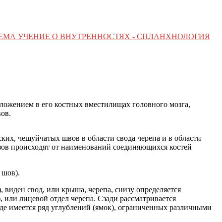
ТЕМА УЧЕНИЕ О ВНУТРЕННОСТЯХ - СПЛАНХНОЛОГИЯ
ложением в его костных вместилищах головного мозга,
ов.
ких, чешуйчатых швов в области свода черепа и в области
зов происходят от наименований соединяющихся костей
 шов).
r), виден свод, или крыша, черепа, снизу определяется
is), или лицевой отдел черепа. Сзади рассматривается
), где имеется ряд углублений (ямок), ограниченных различными