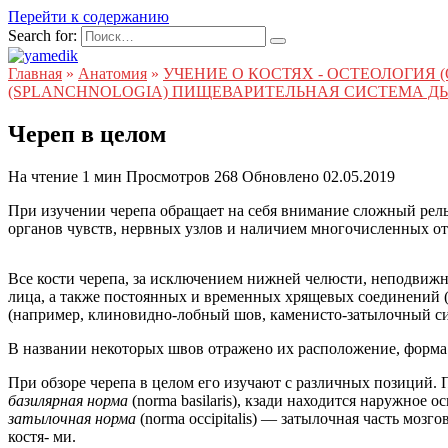
Перейти к содержанию
Search for:
Главная
»
Анатомия
»
УЧЕНИЕ О КОСТЯХ - ОСТЕОЛОГИЯ
(SPLANCHNOLOGIA) ПИЩЕВАРИТЕЛЬНАЯ СИСТЕМА Д
Череп в целом
На чтение
1 мин
Просмотров
268
Обновлено
02.05.2019
При изучении черепа обращает на себя внимание сложный рел
органов чувств, нервных узлов и наличием многочисленных от
Все кости черепа, за исключением нижней челюсти, неподвижно
лица, а также постоянных и временных хрящевых соединений 
(например, клиновидно-лобный шов, каменисто-затылочный си
В названии некоторых швов отражено их расположение, форма
При обзоре черепа в целом его изучают с различных позиций.
базилярная норма
(norma basilaris), кзади находится наружное 
затылочная норма
(norma occipitalis) — затылочная часть мозго
костя- ми.