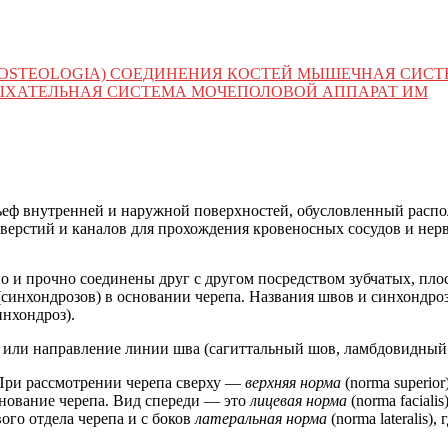
 (OSTEOLOGIA) СОЕДИНЕНИЯ КОСТЕЙ МЫШЕЧНАЯ СИС
ЫХАТЕЛЬНАЯ СИСТЕМА МОЧЕПОЛОВОЙ АППАРАТ ИМ
ьеф внутренней и наружной поверхностей, обусловленный распо
верстий и каналов для прохождения кровеносных сосудов и нерв
 и прочно соединены друг с другом посредством зубчатых, плос
(синхондрозов) в основании черепа. Названия швов и синхондро
нхондроз).
 или направление линии шва (сагиттальный шов, ламбдовидный
 При рассмотрении черепа сверху —
верхняя норма
(norma superio
основание черепа. Вид спереди — это
лицевая норма
(norma facial
вого отдела черепа и с боков
латеральная норма
(norma lateralis