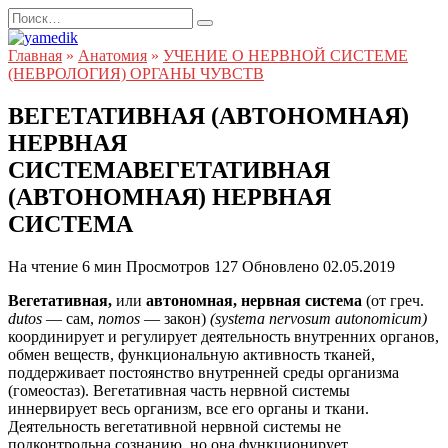
Перейти
Search
к
for:
содержанию
Главная
»
Анатомия
»
УЧЕНИЕ О НЕРВНОЙ СИСТЕМЕ
(НЕВРОЛОГИЯ) ОРГАНЫ ЧУВСТВ
ВЕГЕТАТИВНАЯ (АВТОНОМНАЯ)
НЕРВНАЯ
СИСТЕМАВЕГЕТАТИВНАЯ
(АВТОНОМНАЯ) НЕРВНАЯ
СИСТЕМА
На чтение
6 мин
Просмотров
127
Обновлено
02.05.2019
Вегетативная,
или
автономная, нервная система
(от греч.
dutos
— сам,
nomos
— закон)
(systema nervosum autonomicum)
координирует и регулирует деятельность внутренних органов,
обмен веществ, функциональную активность тканей,
поддерживает постоянство внутренней среды организма
(гомеостаз). Вегетативная часть нервной системы
иннервирует весь организм, все его органы и ткани.
Деятельность вегетативной нервной системы не
подконтрольна сознанию, но она функционирует