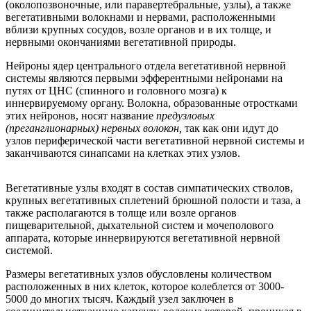
(околопозвоночные, или паравертебральные, узлы), а также
вегетативными волокнами и нервами, расположенными
вблизи крупных сосудов, возле органов и в их толще, и
нервными окончаниями вегетативной природы.
Нейроны ядер центрального отдела вегетативной нервной
системы являются первыми эфферентными нейронами на
путях от ЦНС (спинного и головного мозга) к
иннервируемому органу. Волокна, образованные отростками
этих нейронов, носят название
предузловых
(преганглионарных) нервных волокон,
так как они идут до
узлов периферической части вегетативной нервной системы и
заканчиваются синапсами на клетках этих узлов.
Вегетативные узлы входят в состав симпатических стволов,
крупных вегетативных сплетений брюшной полости и таза, а
также располагаются в толще или возле органов
пищеварительной, дыхательной систем и мочеполового
аппарата, которые иннервируются вегетативной нервной
системой.
Размеры вегетативных узлов обусловлены количеством
расположенных в них клеток, которое колеблется от 3000-
5000 до многих тысяч. Каждый узел заключен в