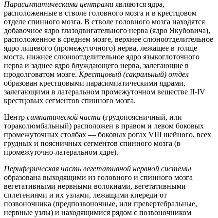
Парасимпатическими центрами
являются ядра,
расположенные в стволе головного мозга и в крестцовом
отделе спинного мозга. В стволе головного мозга находятся
добавочное ядро глазодвигательного нерва (ядро Якубовича),
расположенное в среднем мозге, верхнее слюноотделительное
ядро лицевого (промежуточного) нерва, лежащее в толще
моста, нижнее слюноотделительное ядро языкоглоточного
нерва и заднее ядро блуждающего нерва, залегающие в
продолговатом мозге.
Крестцовый (сакральный) отдел
образован крестцовыми парасимпатическими ядрами,
залегающими в латеральном промежуточном веществе II-IV
крестцовых сегментов спинного мозга.
Центр
симпатической части
(грудопоясничный, или
тораколюмбальный) расположен в правом и левом боковых
промежуточных столбах — боковых рогах VIII шейного, всех
грудных и поясничных сегментов спинного мозга (в
промежуточно-латеральном ядре).
Периферическая часть вегетативной нервной системы
образована выходящими из головного и спинного мозга
вегетативными нервными волокнами, вегетативными
сплетениями и их узлами, лежащими кпереди от
позвоночника (предпозвоночные, или превертебральные,
нервные узлы) и находящимися рядом с позвоночником