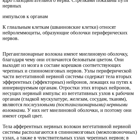
ядро глазодвигательного нерва. Стрелками показаны пути
нервных
импульсов к органам
К глиальным клеткам (шванновские клетки) относят
нейролеммоциты, образующие оболочки периферических
нервов.
Преганглионарные волокна имеют миелиновую оболочку,
благодаря чему они отличаются беловатым цветом. Они
выходят из мозга в составе корешков соответствующих
черепных и спинномозговых нервов. Узлы периферической
части вегетативной нервной системы содержат тела вторых
эфферентных (эффекторных) нейронов, лежащих на путях к
иннервируемым органам. Отростки этих вторых нейронов,
несущих нервный импульс из вегетативных узлов к рабочим
органам (гладкой мускулатуре, железам, сосудам, тканям),
являются
послеузловыми (постганглионарными) нервными
волокнами.
У них нет миелиновой оболочки, и поэтому они
имеют серый цвет.
Тела афферентных нервных волокон вегетативной нервной
системы располагаются в спинномозговых (межпозвоночных)
узлах, а также в чувствительных узлах черепных нервов; в