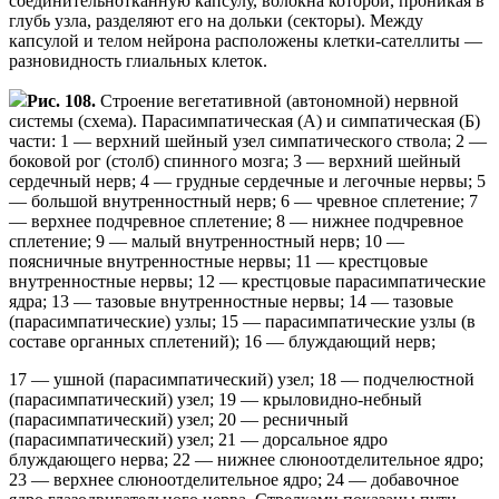
соединительнотканную капсулу, волокна которой, проникая в
глубь узла, разделяют его на дольки (секторы). Между
капсулой и телом нейрона расположены клетки-сателлиты —
разновидность глиальных клеток.
Рис. 108.
Строение вегетативной (автономной) нервной
системы (схема). Парасимпатическая (А) и симпатическая (Б)
части: 1 — верхний шейный узел симпатического ствола; 2 —
боковой рог (столб) спинного мозга; 3 — верхний шейный
сердечный нерв; 4 — грудные сердечные и легочные нервы; 5
— большой внутренностный нерв; 6 — чревное сплетение; 7
— верхнее подчревное сплетение; 8 — нижнее подчревное
сплетение; 9 — малый внутренностный нерв; 10 —
поясничные внутренностные нервы; 11 — крестцовые
внутренностные нервы; 12 — крестцовые парасимпатические
ядра; 13 — тазовые внутренностные нервы; 14 — тазовые
(парасимпатические) узлы; 15 — парасимпатические узлы (в
составе органных сплетений); 16 — блуждающий нерв;
17 — ушной (парасимпатический) узел; 18 — подчелюстной
(парасимпатический) узел; 19 — крыловидно-небный
(парасимпатический) узел; 20 — ресничный
(парасимпатический) узел; 21 — дорсальное ядро
блуждающего нерва; 22 — нижнее слюноотделительное ядро;
23 — верхнее слюноотделительное ядро; 24 — добавочное