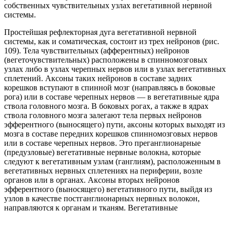
собственных чувствительных узлах вегетативной нервной
системы.
Простейшая рефлекторная дуга вегетативной нервной
системы, как и соматическая, состоит из трех нейронов (рис.
109). Тела чувствительных (афферентных) нейронов
(вегеточувствительных) расположены в спинномозговых
узлах либо в узлах черепных нервов или в узлах вегетативных
сплетений. Аксоны таких нейронов в составе задних
корешков вступают в спинной мозг (направляясь в боковые
рога) или в составе черепных нервов — в вегетативные ядра
ствола головного мозга. В боковых рогах, а также в ядрах
ствола головного мозга залегают тела первых нейронов
эфферентного (выносящего) пути, аксоны которых выходят из
мозга в составе передних корешков спинномозговых нервов
или в составе черепных нервов. Это преганглионарные
(предузловые) вегетативные нервные волокна, которые
следуют к вегетативным узлам (ганглиям), расположенным в
вегетативных нервных сплетениях на периферии, возле
органов или в органах. Аксоны вторых нейронов
эфферентного (выносящего) вегетативного пути, выйдя из
узлов в качестве постганглионарных нервных волокон,
направляются к органам и тканям. Вегетативные