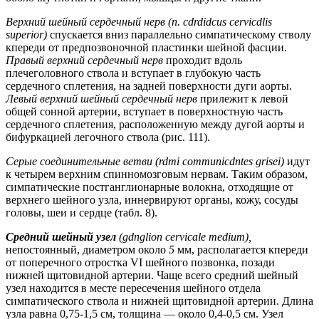
Верхний шейный сердечный нерв (n. cdrdidcus cervicdlis
superior)
спускается вниз параллельно симпатическому стволу
кпереди от предпозвоночной пластинки шейной фасции.
Правый верхний сердечный нерв
проходит вдоль
плечеголовного ствола и вступает в глубокую часть
сердечного сплетения, на задней поверхности дуги аорты.
Левый верхний шейный сердечный нерв
прилежит к левой
общей сонной артерии, вступает в поверхностную часть
сердечного сплетения, расположенную между дугой аорты и
бифуркацией легочного ствола (рис. 111).
Серые соединительные ветви (rdmi communicdntes grisei)
идут
к четырем верхним спинномозговым нервам. Таким образом,
симпатические постганглионарные волокна, отходящие от
верхнего шейного узла, иннервируют органы, кожу, сосуды
головы, шеи и сердце (табл. 8).
Средний шейный узел
(gdnglion cervicale medium),
непостоянный, диаметром около
5
мм, располагается кпереди
от поперечного отростка VI шейного позвонка, позади
нижней щитовидной артерии. Чаще всего средний шейный
узел находится в месте пересечения шейного отдела
симпатического ствола и нижней щитовидной артерии. Длина
узла равна 0,75-1,5 см, толщина — около 0,4-0,5 см. Узел