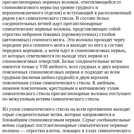
преганглионарных нервных волокон, ответвляющийся от
спинномозгового нерва (на уровне грудного и
верхнепоясничного отделов) и вступающий в расположенный
рядом узел симпатического ствола. В составе белых
соединительных ветвей идут преганглионарные
симпатические нервные волокна, представляющие собой
отростки нейронов боковых (промежуточных) столбов
(автономных) спинного мозга. Эти волокна проходят череу
передние рога спинного мозга и выходят из него в составе
передних корешков, а затем идут в спинномозговых нервах,
от которых ответвляются по выходе этих нервов из
спинномозговых отверстий. Белые соединительные ветви
имеются только у VIII шейного, всех грудных и двух верхних
поясничных спинномозговых нервов и подходят ко всем
грудным (включая шейно-грудной) и двум верхним
поясничным узлам симпатического ствола. К шейным,
нижним поясничным, крестцовым и копчиковому узлам
симпатического ствола преганглионарные волокна поступают
по межузловым ветвям симпатического ствола.
Из узлов симпатического ствола на всем протяжении выходят
серые соединительные ветви, которые направляются к
ближайшим спинномозговым нервам.
Серые соединительные
ветви
содержат постганглионарные симпатические нервные
волокна — отростки клеток, лежащих в узлах симпатического