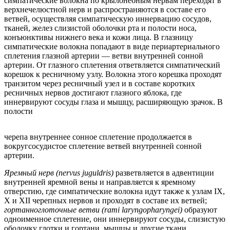
симпатические волокна по крылонебным нервам переходят в
верхнечелюстной нерв и распространяются в составе его
ветвей, осуществляя симпатическую иннервацию сосудов,
тканей, желез слизистой оболочки рта и полости носа,
конъюнктивы нижнего века и кожи лица. В глазницу
симпатические волокна попадают в виде периартериального
сплетения глазной артерии — ветви внутренней сонной
артерии. От глазного сплетения ответвляется симпатический
корешок к ресничному узлу. Волокна этого корешка проходят
транзитом через ресничный узел и в составе коротких
ресничных нервов достигают глазного яблока, где
иннервируют сосуды глаза и мышцу, расширяющую зрачок. В
полости
черепа внутреннее сонное сплетение продолжается в
вокругсосудистое сплетение ветвей внутренней сонной
артерии.
Яремный нерв (nervus juguldris)
разветвляется в адвентиции
внутренней яремной вены и направляется к яремному
отверстию, где симпатические волокна идут также к узлам IX,
X и XII черепных нервов и проходят в составе их ветвей;
гортанноглоточные ветви (rami laryngopharyngei)
образуют
одноименное сплетение, они иннервируют сосуды, слизистую
оболочку глотки и гортани, мышцы и другие ткани.