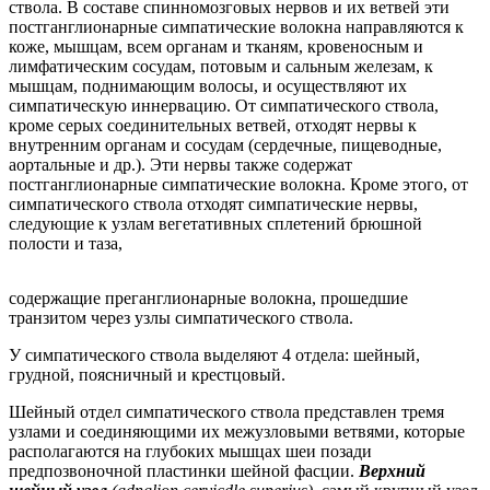
ствола. В составе спинномозговых нервов и их ветвей эти
постганглионарные симпатические волокна направляются к
коже, мышцам, всем органам и тканям, кровеносным и
лимфатическим сосудам, потовым и сальным железам, к
мышцам, поднимающим волосы, и осуществляют их
симпатическую иннервацию. От симпатического ствола,
кроме серых соединительных ветвей, отходят нервы к
внутренним органам и сосудам (сердечные, пищеводные,
аортальные и др.). Эти нервы также содержат
постганглионарные симпатические волокна. Кроме этого, от
симпатического ствола отходят симпатические нервы,
следующие к узлам вегетативных сплетений брюшной
полости и таза,
содержащие преганглионарные волокна, прошедшие
транзитом через узлы симпатического ствола.
У симпатического ствола выделяют 4 отдела: шейный,
грудной, поясничный и крестцовый.
Шейный отдел симпатического ствола представлен тремя
узлами и соединяющими их межузловыми ветвями, которые
располагаются на глубоких мышцах шеи позади
предпозвоночной пластинки шейной фасции.
Верхний