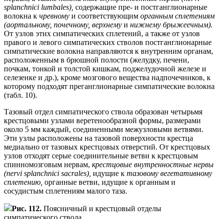
splanchnici lumbales),
содержащие пре- и постганглионарные
волокна к
чревному
и соответствующим
органным сплетениям
(аортальному, почечному, верхнему
и
нижнему брыжеечным).
От узлов этих симпатических сплетений, а также от узлов
правого и левого симпатических стволов постганглионарные
симпатические волокна направляются к внутренним органам,
расположенным в брюшной полости (желудку, печени,
почкам, тонкой и толстой кишкам, поджелудочной железе и
селезенке и др.), кроме мозгового вещества надпочечников, к
которому подходят преганглионарные симпатические волокна
(табл. 10).
Тазовый отдел симпатического ствола образован четырьмя
крестцовыми узлами веретенообразной формы, размерами
около 5 мм каждый, соединенными межузловыми ветвями.
Эти узлы расположены на тазовой поверхности крестца
медиально от тазовых крестцовых отверстий. От крестцовых
узлов отходят серые соединительные ветви к крестцовым
спинномозговым нервам,
крестцовые внутренностные нервы
(nervi splanchnici sacrales),
идущие к
тазовому вегетативному
сплетению,
органные ветви, идущие к органным и
сосудистым сплетениям малого таза.
Рис. 112.
Поясничный и крестцовый отделы
симпатического ствола,