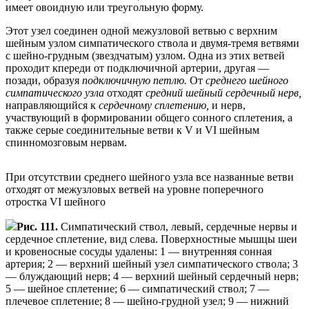
имеет овоидную или треугольную форму.
Этот узел соединен одной межузловой ветвью с верхним
шейным узлом симпатического ствола и двумя-тремя ветвями
с шейно-грудным (звездчатым) узлом. Одна из этих ветвей
проходит кпереди от подключичной артерии, другая —
позади, образуя
подключичную петлю.
От
среднего шейного
симпатического узла
отходят
средний шейный сердечный нерв,
направляющийся к
сердечному сплетению,
и нерв,
участвующий в формировании общего сонного сплетения, а
также серые соединительные ветви к V и VI шейным
спинномозговым нервам.
При отсутствии среднего шейного узла все названные ветви
отходят от межузловых ветвей на уровне поперечного
отростка VI шейного
Рис. 111.
Симпатический ствол, левый, сердечные нервы и
сердечное сплетение, вид слева. Поверхностные мышцы шеи
и кровеносные сосуды удалены: 1 — внутренняя сонная
артерия; 2 — верхний шейный узел симпатического ствола; 3
— блуждающий нерв; 4 — верхний шейный сердечный нерв;
5 — шейное сплетение; 6 — симпатический ствол; 7 —
плечевое сплетение; 8 — шейно-грудной узел; 9 — нижний