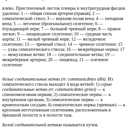
влево. Пристеночный листок плевры и внутригрудная фасция
удалены: 1 — общая сонная артерия (правая); 2 —
симпатический ствол; 3 — верхняя полая вена; 4 — непарная
вена; 5 — легочное (бронхиальное) сплетение; 6 —
блуждающий нерв; 7 — большой чревный нерв; 8 — правое
легкое; 9 — пищеводное сплетение; 10 — грудная часть
аорты; 11 — малый чревный нерв; 12 — желудочное
сплетение; 13 — чревный ствол; 14 — чревное сплетение; 15
— узлы симпатического ствола; 16 — межреберные нервы; 17
— межузловые ветви; 18 — соединительные ветви; 19 —
межреберные артерии; 20 — пищевод; 21 — плечевое
сплетение
белые соединительные ветви (rr. communicdntes albi).
Из
симпатического ствола выходит 4 вида ветвей: 1)
серые
соединительные ветви (rr. communicdntes grisei)
— к
спинномозговым нервам; 2) симпатические нервы — к
внутренним органам; 3) симпатические нервы — к
кровеносным сосудам; 4) симпатические нервы (чревные) — к
крупным вегетативным сплетениям, расположенным в
брюшной полости и в полости таза.
Белой соединительной ветвью
называется пучок