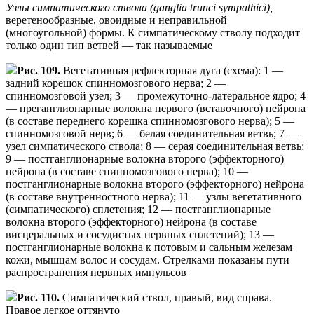
Узлы симпатического ствола (ganglia trunci sympathici),
веретенообразные, овоидные и неправильной
(многоугольной) формы. К симпатическому стволу подходит
только один тип ветвей — так называемые
Рис. 109.
Вегетативная рефлекторная дуга (схема): 1 —
задний корешок спинномозгового нерва; 2 —
спинномозговой узел; 3 — промежуточно-латеральное ядро; 4
— преганглионарные волокна первого (вставочного) нейрона
(в составе переднего корешка спинномозгового нерва); 5 —
спинномозговой нерв; 6 — белая соединительная ветвь; 7 —
узел симпатического ствола; 8 — серая соединительная ветвь;
9 — постганглионарные волокна второго (эффекторного)
нейрона (в составе спинномозгового нерва); 10 —
постганглионарные волокна второго (эффекторного) нейрона
(в составе внутренностного нерва); 11 — узлы вегетативного
(симпатического) сплетения; 12 — постганглионарные
волокна второго (эффекторного) нейрона (в составе
висцеральных и сосудистых нервных сплетений); 13 —
постганглионарные волокна к потовым и сальным железам
кожи, мышцам волос и сосудам. Стрелками показаны пути
распространения нервных импульсов
Рис. 110.
Симпатический ствол, правый, вид справа.
Правое легкое оттянуто