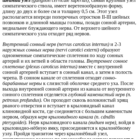
шейный узел
(gdnglion cervicdle superius),
самый крупный узел
симпатического ствола, имеет веретенообразную форму,
длину до двух и более см и толщину 0,5 см. Этот узел
располагается впереди поперечных отростков II-III шейных
позвонков и длинной мышцы головы, позади сонной артерии,
медиальнее блуждающего нерва. От верхнего шейного
симпатического узла отходит ряд нервов.
Внутренний сонный нерв (nervus caroticus internus)
и 2-3
наружных сонных нерва (nervi carotici externi)
образуют
одноименные симпатические сплетения по ходу сонных
артерий и их ветвей в области головы.
Внутреннее сонное
сплетение (plexus caroticus internus)
вместе с внутренней
сонной артерией вступает в сонный канал, а затем в полость
черепа. В сонном канале от сплетения отходят
сонно-
барабанные нервы
к слизистой оболочке среднего уха. После
выхода внутренней сонной артерии из канала от внутреннего
сонного сплетения отделяется
глубокий каменистый нерв (n.
petrosus profundus).
Он проходит сквозь волокнистый хрящ
рваного отверстия и вступает в крыловидный канал
клиновидной кости, где соединяется с большим каменистым
нервом, образуя
нерв крыловидного канала (n. cdndlis
pterygoidei).
Нерв крыловидного канала
(видиев нерв),
войдя в
крыловидно-нёбную ямку, присоединяется к крылонёбному
узлу. Пройдя транзитом через крылонёбный узел,