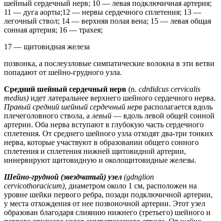
шейный сердечный нерв; 10 — левая подключичная артерия;
11 — дуга аорты;12 — нервы сердечного сплетения; 13 —
легочный ствол; 14 — верхняя полая вена; 15 — левая общая
сонная артерия; 16 — трахея;
17 — щитовидная железа
позвонка, а послеузловые симпатические волокна в эти ветви
попадают от шейно-грудного узла.
Средний шейный сердечный нерв
(n.
cdrdidcus cervicalis
medius)
идет латеральнее верхнего шейного сердечного нерва.
Правый средний шейный сердечный нерв
располагается вдоль
плечеголовного ствола, а
левый
— вдоль левой общей сонной
артерии. Оба нерва вступают в глубокую часть сердечного
сплетения. От среднего шейного узла отходят два-три тонких
нерва, которые участвуют в образовании общего сонного
сплетения и сплетения нижней щитовидной артерии,
иннервируют щитовидную и околощитовидные железы.
Шейно-грудной (звездчатый) узел
(gdnglion
cervicothoracicum),
диаметром около 1 см, расположен на
уровне шейки первого ребра, позади подключичной артерии,
у места отхождения от нее позвоночной артерии. Этот узел
образован благодаря слиянию нижнего (третьего) шейного и