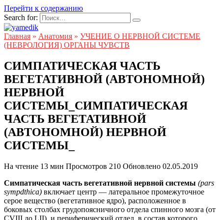
Перейти к содержанию
Search for:
Главная
»
Анатомия
»
УЧЕНИЕ О НЕРВНОЙ СИСТЕМЕ
(НЕВРОЛОГИЯ) ОРГАНЫ ЧУВСТВ
СИМПАТИЧЕСКАЯ ЧАСТЬ
ВЕГЕТАТИВНОЙ (АВТОНОМНОЙ)
НЕРВНОЙ
СИСТЕМЫ_СИМПАТИЧЕСКАЯ
ЧАСТЬ ВЕГЕТАТИВНОЙ
(АВТОНОМНОЙ) НЕРВНОЙ
СИСТЕМЫ_
На чтение
13 мин
Просмотров
210
Обновлено
02.05.2019
Симпатическая часть вегетативной нервной системы
(pars
sympdthica)
включает центр — латеральное промежуточное
серое вещество (вегетативное ядро), расположенное в
боковых столбах грудопоясничного отдела спинного мозга (от
СVIII до LII), и периферический отдел, в состав которого