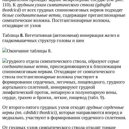
110). К
грудным узлам симпатического ствола (gdnglid
thordcicd)
от всех грудных спинномозговых нервов подходят
белые соединительные ветви,
содержащие преганглионарные
симпатические волокна. Постганглионарные волокна,
отходящие от узлов
Таблица
8.
Вегетативная (автономная) иннервация желез и
гладкомышечных структур головы и шеи
Окончание таблицы 8.
грудного отдела симпатического ствола, образуют
серые
соединительные ветви,
присоединяющиеся к близлежащим
спинномозговым нервам. Отходящие от симпатического
ствола постганглионарные волокна участвуют в
формировании сердечных, легочных, пищеводного, грудного
аортального сплетений, иннервируют грудной
лимфатический проток, непарную и полунепарную вены,
сердце, трахею и бронхи, легкие, пищевод (табл. 9).
От второго-пятого грудных узлов отходят
грудные сердечные
нервы (nn. cdrdidci thordcici),
которые направляются вперед и
медиально, участвуют в формировании сердечного сплетения.
От грудных узлов симпатического ствола отходят тонкие