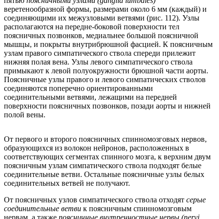
пятью
поясничными узлами (ganglia lumbales)
веретенообразной формы, размерами около 6 мм (каждый) и
соединяющими их межузловыми ветвями (рис. 112). Узлы
располагаются на передне-боковой поверхности тел
поясничных позвонков, медиальнее большой поясничной
мышцы, и покрыты внутрибрюшной фасцией. К поясничным
узлам правого симпатического ствола спереди прилежит
нижняя полая вена. Узлы левого симпатического ствола
примыкают к левой полуокружности брюшной части аорты.
Поясничные узлы правого и левого симпатических стволов
соединяются поперечно ориентированными
соединительными ветвями, лежащими на передней
поверхности поясничных позвонков, позади аорты и нижней
полой вены.
От первого и второго поясничных спинномозговых нервов,
образующихся из волокон нейронов, расположенных в
соответствующих сегментах спинного мозга, к верхним двум
поясничным узлам симпатического ствола подходят белые
соединительные ветви. Остальные поясничные узлы белых
соединительных ветвей не получают.
От поясничных узлов симпатического ствола отходят
серые
соединительные ветви
к поясничным спинномозговым
нервам, а также
поясничные внутренностные нервы (nervi