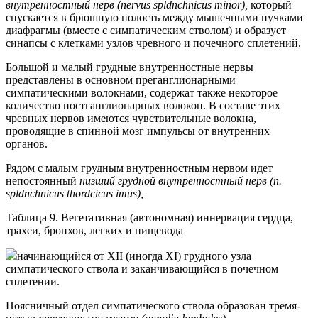
внутренностный нерв (nervus spldnchnicus minor),
который
спускается в брюшную полость между мышечными пучками
диафрагмы (вместе с симпатическим стволом) и образует
синапсы с клетками узлов чревного и почечного сплетений.
Большой и малый грудные внутренностные нервы
представлены в основном преганглионарными
симпатическими волокнами, содержат также некоторое
количество постганглионарных волокон. В составе этих
чревных нервов имеются чувствительные волокна,
проводящие в спинной мозг импульсы от внутренних
органов.
Рядом с малым грудным внутренностным нервом идет
непостоянный
низший грудной внутренностный нерв (n.
spldnchnicus thordcicus imus),
Таблица 9. Вегетативная (автономная) иннервация сердца,
трахеи, бронхов, легких и пищевода
начинающийся от XII (иногда XI) грудного узла
симпатического ствола и заканчивающийся в почечном
сплетении.
Поясничный отдел симпатического ствола образован тремя-