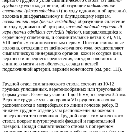
первого грудного узлов симпатического ствола. От
шейно-
грудного узла
отходят ветви, образующие
подключичное
сплетение (plexus subcldvius)
(по ходу одноименной артерии),
волокна к диафрагмальному и блуждающему нервам,
позвоночный нерв (nervus vertebrdlis),
образующий сплетение
по ходу одноименной артерии,
нижний шейный сердечный
нерв (nervus cdrdidcus cervicdlis inferior),
направляющийся к
сердечному сплетению, и соединительные ветви к VI, VII,
VIII шейным спинномозговым нервам. Постганглионарные
волокна, отходящие от шейно-грудного узла, осуществляют
симпатическую иннервацию органов, кожи и сосудов шеи,
верхнего и переднего средостения, сосудов головного и
спинного мозга и их оболочек, сердца и ветвей
подключичной артерии, верхней конечности (см. рис. 111).
Грудной отдел симпатического ствола состоит из 10-12
грудных уплощенных, веретенообразных или треугольной
формы узлов. Размеры узлов от 1 до 16 мм, в среднем 3-5 мм.
Верхние грудные узлы до уровня VI грудного позвонка
располагаются в межреберьях по линии головок ребер. В
нижнем грудном отделе узлы расположены на боковой
поверхности тел позвонков. Грудной отдел симпатического
ствола покрыт внутригрудной фасцией и париетальной
плеврой. Позади симпатического ствола в поперечном
направлении проходят задние межреберные сосуды. (см. рис.