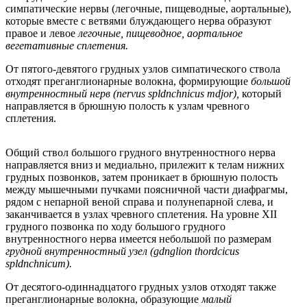
симпатические нервы (легочные, пищеводные, аортальные),
которые вместе с ветвями блуждающего нерва образуют
правое и левое
легочные, пищеводное, аортальное
вегетативные сплетения.
От пятого-девятого грудных узлов симпатического ствола
отходят преганглионарные волокна, формирующие
большой
внутренностный нерв (nervus spldnchnicus mdjor),
который
направляется в брюшную полость к узлам чревного
сплетения.
Общий ствол большого грудного внутренностного нерва
направляется вниз и медиально, прилежит к телам нижних
грудных позвонков, затем проникает в брюшную полость
между мышечными пучками поясничной части диафрагмы,
рядом с непарной веной справа и полунепарной слева, и
заканчивается в узлах чревного сплетения. На уровне XII
грудного позвонка по ходу большого грудного
внутренностного нерва имеется небольшой по размерам
грудной внутренностный узел (gdnglion thordcicus
spldnchnicum).
От десятого-одиннадцатого грудных узлов отходят также
преганглионарные волокна, образующие
малый