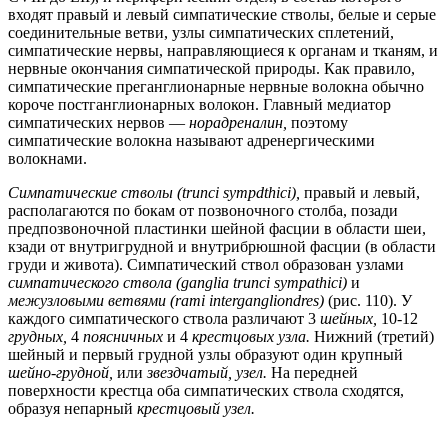
входят правый и левый симпатические стволы, белые и серые
соединительные ветви, узлы симпатических сплетений,
симпатические нервы, направляющиеся к органам и тканям, и
нервные окончания симпатической природы. Как правило,
симпатические преганглионарные нервные волокна обычно
короче постганглионарных волокон. Главный медиатор
симпатических нервов —
норадреналин,
поэтому
симпатические волокна называют адренергическими
волокнами.
Симпатические стволы (trunci sympdthici),
правый и левый,
располагаются по бокам от позвоночного столба, позади
предпозвоночной пластинки шейной фасции в области шеи,
кзади от внутригрудной и внутрибрюшной фасции (в области
груди и живота). Симпатический ствол образован узлами
симпатического ствола (ganglia trunci sympathici)
и
межузловыми ветвями (rami intergangliondres)
(рис. 110). У
каждого симпатического ствола различают 3
шейных,
10-12
грудных,
4
поясничных
и 4
крестцовых узла.
Нижний (третий)
шейный и первый грудной узлы образуют один крупный
шейно-грудной,
или
звездчатый, узел.
На передней
поверхности крестца оба симпатических ствола сходятся,
образуя непарный
крестцовый узел.