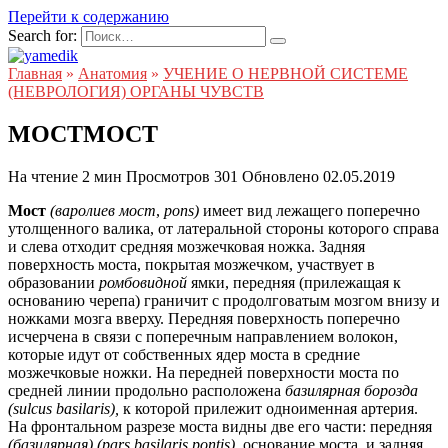
Перейти к содержанию
Search for:
Главная
»
Анатомия
»
УЧЕНИЕ О НЕРВНОЙ СИСТЕМЕ
(НЕВРОЛОГИЯ) ОРГАНЫ ЧУВСТВ
МОСТМОСТ
На чтение
2 мин
Просмотров
301
Обновлено
02.05.2019
Мост
(варолиев мост
,
pons)
имеет вид лежащего поперечно
утолщенного валика, от латеральной стороны которого справа
и слева отходит средняя мозжечковая ножка. Задняя
поверхность моста, покрытая мозжечком, участвует в
образовании
ромбовидной
ямки, передняя (прилежащая к
основанию черепа) граничит с продолговатым мозгом внизу и
ножками мозга вверху. Передняя поверхность поперечно
исчерчена в связи с поперечным направлением волокон,
которые идут от собственных ядер моста в средние
мозжечковые ножки. На передней поверхности моста по
средней линии продольно расположена
базилярная борозда
(sulcus basilaris),
к которой прилежит одноименная артерия.
На фронтальном разрезе моста видны две его части: передняя
(базилярная) (pars basilaris pontis),
основание моста, и задняя