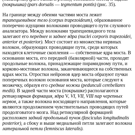
(покрышка) (pars dorsalis
—
tegmentum pontis)
(рис. 35).
На границе между обеими частями моста лежит
трапециевидное тело (corpus trapezoideum),
образованное
поперечно идущими волокнами проводящего пути слухового
анализатора. Между волокнами трапециевидного тела
залегают его
переднее
и
заднее ядра (nuclei corporis trapezoidei,
anterior
et
posterior).
Мост состоит из множества нервных
волокон, образующих проводящие пути, среди которых
находятся клеточные скопления — собственные ядра моста. В
основании моста, его передней (базилярной) части, проходят
продольные волокна, принадлежащие пирамидному пути, и
корково-мостовые волокна, заканчивающиеся на собственных
ядрах моста. Отростки нейронов ядер моста образуют пучки
поперечных волокон основания моста, которые следуют к
мозжечку, образуя его
средние ножки (pedunculi cerebellares
medii).
В задней части моста (покрышке) располагаются
ретикулярная формация, ядра
V,
VI, VII, VIII пар черепных
нервов,
а также волокна восходящего направления, которые
являются продолжением чувствительных проводящих путей
продолговатого мозга. Над ретикулярной формацией
расположен
задний продольный пучок (fasciculus longitudinalis
posterior),
а сбоку и выше медиальной петли залегают волокна
латеральной петли (lemniscus lateralis).