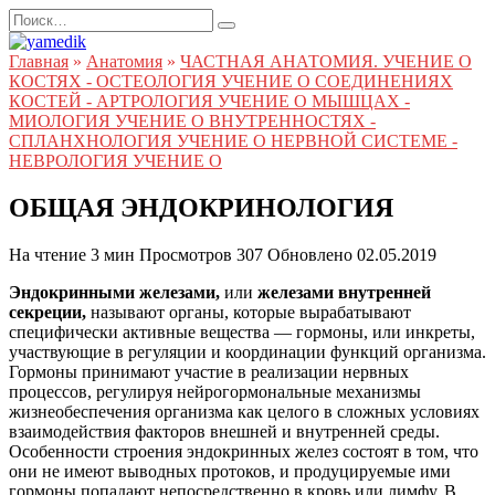
Перейти
Search
к
for:
содержанию
Главная
»
Анатомия
»
ЧАСТНАЯ АНАТОМИЯ. УЧЕНИЕ О
КОСТЯХ - ОСТЕОЛОГИЯ УЧЕНИЕ О СОЕДИНЕНИЯХ
КОСТЕЙ - АРТРОЛОГИЯ УЧЕНИЕ О МЫШЦАХ -
МИОЛОГИЯ УЧЕНИЕ О ВНУТРЕННОСТЯХ -
СПЛАНХНОЛОГИЯ УЧЕНИЕ О НЕРВНОЙ СИСТЕМЕ -
НЕВРОЛОГИЯ УЧЕНИЕ О
ОБЩАЯ ЭНДОКРИНОЛОГИЯ
На чтение
3 мин
Просмотров
307
Обновлено
02.05.2019
Эндокринными железами,
или
железами внутренней
секреции,
называют органы, которые вырабатывают
специфически активные вещества — гормоны, или инкреты,
участвующие в регуляции и координации функций организма.
Гормоны принимают участие в реализации нервных
процессов, регулируя нейрогормональные механизмы
жизнеобеспечения организма как целого в сложных условиях
взаимодействия факторов внешней и внутренней среды.
Особенности строения эндокринных желез состоят в том, что
они не имеют выводных протоков, и продуцируемые ими
гормоны попадают непосредственно в кровь или лимфу. В