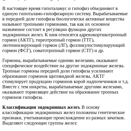
В настоящее время гипоталамус и гипофиз объединяют в
единую гипоталамо-гипофизарную систему. Вырабатываемые
в передней доле гипофиза биологически активные вещества
называют тропными гормонами, так как их основное
назначение состоит в регуляции функции других
эндокринных желез. К ним относятся адренокортикотропный
гормон (АКТГ), тиреотропный гормон (ТТГ),
лютеинизирующий гормон (ЛГ), фолликулостимулирующий
гормон (ФСГ), соматотропный гормон (СТГ) и др.
Гормоны, вырабатываемые одними железами, оказывают
специфическое воздействие на другие эндокринные железы.
Тропные гормоны передней доли гипофиза усиливают
образование гормонов щитовидной железы, АКТГ
стимулирует продукцию гормонов корой надпочечников и т.д.
Вместе с тем инкреты, вырабатываемые другими железами,
оказывают тормозящее действие на образование тропных
гормонов гипофиза.
Классификация эндокринных желез.
В основу
классификации эндокринных желез положены генетические
признаки, учитывающие происхождение из разных зачатков.
Выделяют следующие группы желез: