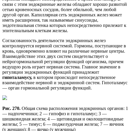
связи с этим эндокринные железы обладают хорошо развитой
сетью кровеносных сосудов, более обильной, чем любой
другой орган. Капиллярная сеть эндокринных желез может
иметь расширения, так называемые синусоиды,
эндотелиальная стенка которых непосредственно прилежит к
эпителиальным клеткам железы.
Согласованность деятельности эндокринных желез
контролируется нервной системой. Гормоны, поступающие в
кровь, одновременно влияют на различные нервные центры.
Взаимодействие этих двух систем свидетельствует о
нейрогормональной регуляции функций организма, причем
ведущую роль играет нервная система. Главное значение в
регуляции эндокринных функций принадлежит
гипоталамусу,
в котором происходит непосредственное
взаимодействие нервной и эндокринной систем. Гипоталамус
— орган гормональной регуляции функций.
Рис. 270.
Общая схема расположения эндокринных органов: 1
— надпочечники; 2 — гипофиз и гипоталамус; 3 —
шишковидная железа; 4 — щитовидная и околощитовидные
железы; 5 — тимус; 6 — поджелудочная железа; 7 — яичник
(у женщин); 8 — яичко (у мужчины)