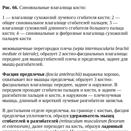
Рис. 66.
Синовиальные влагалища кисти:
1 — влагалище сухожилий лучевого сгибателя кисти; 2 —
общее синовиальное влагалище сгибателей пальцев; 3 —
влагалище сухожилий длинного сгибателя большого пальца
кисти; 4 — синовиальные и фиброзные влагалища сухожилий
пальцев кисти
межмышечные перегородки плеча
(septa intermuscularia brachii
mediate et laterale),
образует 2 костно-фасциальных влагалища:
переднее для мышцсгибателей плеча и предплечья, заднее для
мышц-разгибателей.
Фасция предплечья
(fascia antebrachii)
выражена хорошо,
охватывает все мышцы предплечья; образует 3 костно-
фасциальных влагалища: переднее, заднее и наружное. В
переднем проходят сгибатели пальцев и кисти, в заднем —
разгибатели пальцев и кисти, в наружном — плечелучевая
мышца, длинный и короткий лучевые разгибатели запястья.
В дистальном отделе предплечья, на границе с кистью, фасция
предплечья уплотняется, образуя
удерживатель мышц
сгибателей и разгибателей
(retinaculum musculorum flexorum
et extensorum),
далее переходит на кисть, образуя
ладонный