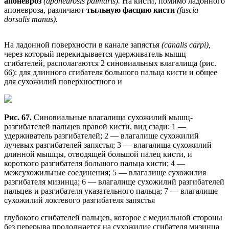
апоневроз
(aponeurosis palmaris).
На кисти, помимо ладонного
апоневроза, различают
тыльную фасцию кисти
(fascia
dorsalis manus).
На ладонной поверхности в канале запястья
(canalis carpi),
через который перекидывается удерживатель мышц
сгибателей, располагаются 2 синовиальных влагалища (рис.
66): для длинного сгибателя большого пальца кисти и общее
для сухожилий поверхностного и
Рис. 67.
Синовиальные влагалища сухожилий мышц-
разгибателей пальцев правой кисти, вид сзади: 1 —
удерживатель разгибателей; 2 — влагалище сухожилий
лучевых разгибателей запястья; 3 — влагалища сухожилий
длинной мышцы, отводящей большой палец кисти, и
короткого разгибателя большого пальца кисти; 4 —
межсухожильные соединения; 5 — влагалище сухожилия
разгибателя мизинца; 6 — влагалище сухожилий разгибателей
пальцев и разгибателя указательного пальца; 7 — влагалище
сухожилий локтевого разгибателя запястья
глубокого сгибателей пальцев, которое с медиальной стороны
без перерыва продолжается на сухожилие сгибателя мизинца