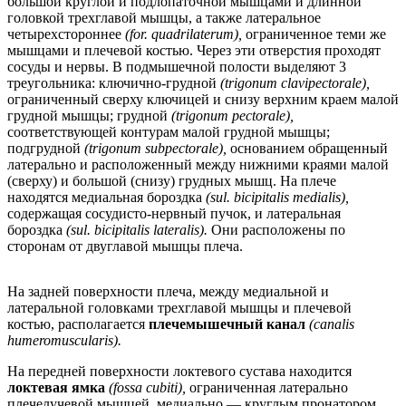
большой круглой и подлопаточной мышцами и длинной
головкой трехглавой мышцы, а также латеральное
четырехстороннее
(for. quadrilaterum),
ограниченное теми же
мышцами и плечевой костью. Через эти отверстия проходят
сосуды и нервы. В подмышечной полости выделяют 3
треугольника: ключично-грудной
(trigonum clavipectorale),
ограниченный сверху ключицей и снизу верхним краем малой
грудной мышцы; грудной
(trigonum pectorale),
соответствующей контурам малой грудной мышцы;
подгрудной
(trigonum subpectorale),
основанием обращенный
латерально и расположенный между нижними краями малой
(сверху) и большой (снизу) грудных мышц. На плече
находятся медиальная бороздка
(sul. bicipitalis medialis),
содержащая сосудисто-нервный пучок, и латеральная
бороздка
(sul. bicipitalis lateralis).
Они расположены по
сторонам от двуглавой мышцы плеча.
На задней поверхности плеча, между медиальной и
латеральной головками трехглавой мышцы и плечевой
костью, располагается
плечемышечный канал
(canalis
humeromuscularis).
На передней поверхности локтевого сустава находится
локтевая ямка
(fossa cubiti),
ограниченная латерально
плечелучевой мышцей, медиально — круглым пронатором.