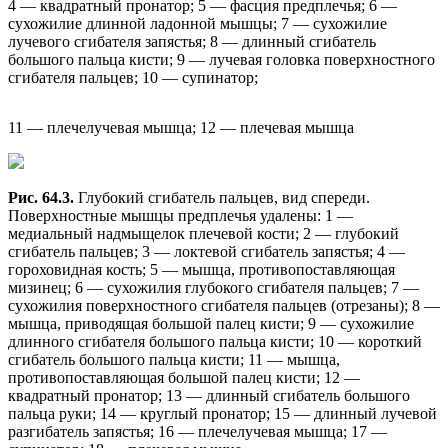
4 — квадратный пронатор; 5 — фасция предплечья; 6 —
сухожилие длинной ладонной мышцы; 7 — сухожилие
лучевого сгибателя запястья; 8 — длинный сгибатель
большого пальца кисти; 9 — лучевая головка поверхностного
сгибателя пальцев; 10 — супинатор;
11 — плечелучевая мышца; 12 — плечевая мышца
Рис. 64.3.
Глубокий сгибатель пальцев, вид спереди.
Поверхностные мышцы предплечья удалены: 1 —
медиальный надмыщелок плечевой кости; 2 — глубокий
сгибатель пальцев; 3 — локтевой сгибатель запястья; 4 —
гороховидная кость; 5 — мышца, противопоставляющая
мизинец; 6 — сухожилия глубокого сгибателя пальцев; 7 —
сухожилия поверхностного сгибателя пальцев (отрезаны); 8 —
мышца, приводящая большой палец кисти; 9 — сухожилие
длинного сгибателя большого пальца кисти; 10 — короткий
сгибатель большого пальца кисти; 11 — мышца,
противопоставляющая большой палец кисти; 12 —
квадратный пронатор; 13 — длинный сгибатель большого
пальца руки; 14 — круглый пронатор; 15 — длинный лучевой
разгибатель запястья; 16 — плечелучевая мышца; 17 —