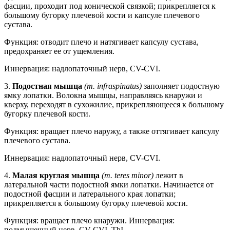
фасции, проходит под конической связкой; прикрепляется к
большому бугорку плечевой кости и капсуле плечевого
сустава.
Функция: отводит плечо и натягивает капсулу сустава,
предохраняет ее от ущемления.
Иннервация: надлопаточный нерв, CV-CVI.
3.
Подостная мышца
(m. infraspinatus)
заполняет подостную
ямку лопатки. Волокна мышцы, направляясь кнаружи и
кверху, переходят в сухожилие, прикрепляющееся к большому
бугорку плечевой кости.
Функция: вращает плечо наружу, а также оттягивает капсулу
плечевого сустава.
Иннервация: надлопаточный нерв, CV-CVI.
4.
Малая круглая мышца
(m. teres minor)
лежит в
латеральной части подостной ямки лопатки. Начинается от
подостной фасции и латерального края лопатки;
прикрепляется к большому бугорку плечевой кости.
Функция: вращает плечо кнаружи. Иннервация:
подмышечный нерв, CV-CVI, ThI.