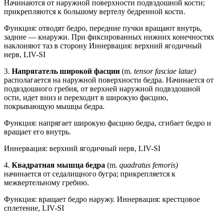
Начинаются от наружной поверхности подвздошной кости;
прикрепляются к большому вертелу бедренной кости.
Функция: отводят бедро, передние пучки вращают внутрь,
задние — кнаружи. При фиксированных нижних конечностях
наклоняют таз в сторону Иннервация: верхний ягодичный
нерв, LIV-SI
3.
Напрягатель широкой фасции
(m.
tensor fasciae latae)
располагается на наружной поверхности бедра. Начинается от
подвздошного гребня, от верхней наружной подвздошной
ости, идет вниз и переходит в широкую фасцию,
покрывающую мышцы бедра.
Функция: напрягает широкую фасцию бедра, сгибает бедро и
вращает его внутрь.
Иннервация: верхний ягодичный нерв, LIV-SI
4.
Квадратная мышца бедра
(m.
quadratus femoris)
начинается от седалищного бугра; прикрепляется к
межвертельному гребню.
Функция: вращает бедро наружу. Иннервация: крестцовое
сплетение, LIV-SI