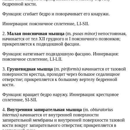
бедренной кости.
Функция: сгибает бедро и поворачивает его кнаружи.
Иннервация: поясничное сплетение, LI-SII.
2.
Малая поясничная мышца
(m.
psoas minor)
непостоянная,
начинается от тел XII грудного и I поясничного позвонков;
прикрепляется к подвздошной фасции.
Функция: натягивает подвздошную фасцию. Иннервация:
поясничное сплетение, LI-LII.
3.
Грушевидная мышца
(m.
piriformis)
начинается от тазовой
поверхности крестца, проходит через большое седалищное
отверстие; прикрепляется к большому вертелу бедренной
кости.
Функция: вращает бедро наружу. Иннервация: крестцовое
сплетение, SI-SII.
4.
Внутренняя запирательная мышца
(m.
obturatorius
internus)
начинается от внутренней поверхности
запирательной мембраны и внутренней поверхности тазовой
кости вокруг запирательного отверстия; прикрепляется в