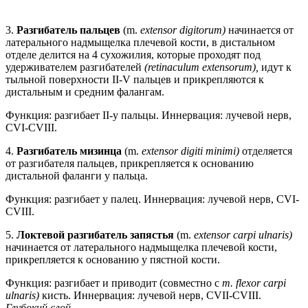
3.
Разгибатель пальцев
(m.
extensor digitorum)
начинается от
латерального надмыщелка плечевой кости, в дистальном
отделе делится на 4 сухожилия, которые проходят под
удерживателем разгибателей
(retinaculum extensorum),
идут к
тыльной поверхности II-V пальцев и прикрепляются к
дистальным и средним фалангам.
Функция: разгибает II-у пальцы. Иннервация: лучевой нерв,
CVI-CVIII.
4.
Разгибатель мизинца
(m.
extensor digiti minimi)
отделяется
от разгибателя пальцев, прикрепляется к основанию
дистальной фаланги у пальца.
Функция: разгибает у палец. Иннервация: лучевой нерв, CVI-
CVIII.
5.
Локтевой разгибатель запястья
(m.
extensor carpi ulnaris)
начинается от латерального надмыщелка плечевой кости,
прикрепляется к основанию у пястной кости.
Функция: разгибает и приводит (совместно с
m. flexor carpi
ulnaris)
кисть. Иннервация: лучевой нерв, CVII-CVIII.
Глубокий слой