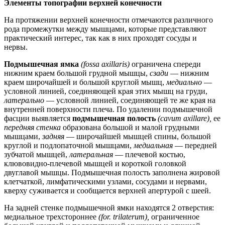
Элементы топографии верхней конечности
На протяжении верхней конечности отмечаются различного
рода промежутки между мышцами, которые представляют
практический интерес, так как в них проходят сосуды и
нервы.
Подмышечная ямка
(fossa axillaris)
ограничена спереди
нижним краем большой грудной мышцы,
сзади
— нижним
краем широчайшей и большой круглой мышц,
медиально
—
условной линией, соединяющей края этих мышц на груди,
латерально
— условной линией, соединяющей те же края на
внутренней поверхности плеча. По удалении подмышечной
фасции выявляется
подмышечная полость
(cavum axillare),
ее
передняя стенка
образована большой и малой грудными
мышцами,
задняя
— широчайшей мышцей спины, большой
круглой и подлопаточной мышцами,
медиальная
— передней
зубчатой мышцей,
латеральная
— плечевой костью,
клювовидно-плечевой мышцей и короткой головкой
двуглавой мышцы. Подмышечная полость заполнена жировой
клетчаткой, лимфатическими узлами, сосудами и нервами,
кверху суживается и сообщается верхней апертурой с шеей.
На задней стенке подмышечной ямки находятся 2 отверстия:
медиальное трехстороннее
(for. trilaterum),
ограниченное