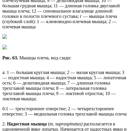
плечелучевая мышца; 9 — дельтовидная мышца; 10 —
большая грудная мышца; 11 — длинная головка двуглавой
мышца плеча; 12 — синовиальное влагалище длинной
головки в полости плечевого сустава; г — мышцы плеча
(глубокий слой): 1 — клювовидно-плечевая мышца; 2 —
плечевая мышца
Рис. 63.
Мышцы плеча, вид сзади:
а: 1 — большая круглая мышца; 2 — малая круглая мышца; 3
— подостная мышца; 4 — надостная мышца; 5 — лопаточная
ость; 6 — дельтовидная мышца; 7 — длинная головка
трехглавой мышцы плеча; 8 — латеральная головка
трехглавой мышцы плеча; 9 — локтевой отросток; 10 —
локтевая мышца;
б:1 — трехстороннее отверстие; 2 — четырехстороннее
отверстие; 3 — медиальная головка трехглавой мышцы плеча
2.
Надостная мышца
(m.
supraspinatus)
располагается в
одноименной ямке лопатки. Начинается от надостных ямки и