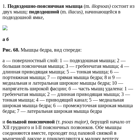
1.
Подвздошно-поясничная мышца
(m.
iliopsoas)
состоит из
двух мышц:
подвздошной
(m.
iliacus),
начинающейся в
подвздошной ямке,
а
б
Рис. 68.
Мышцы бедра, вид спереди:
а — поверхностный слой: 1 — подвздошная мышца; 2 —
большая поясничная мышца; 3 — гребенчатая мышца; 4 —
длинная приводящая мышца; 5 — тонкая мышца; 6 —
портняжная мышца; 7 — прямая мышца бедра; 8 и 9 —
медиальная и латеральная широкие мышцы бедра; 10 —
напрягатель широкой фасции; б — часть мышц удалена: 1 —
гребенчатая мышца; 2 — длинная приводящая мышца; 3 —
тонкая мышца; 4 — приводящий канал; 5 — медиальная
широкая мышца бедра; 6 — промежуточная широкая мышца
бедра; 7 — латеральная широкая мышца бедра
и
большой поясничной
(т.
psoas major),
берущей начало от
XII грудного и I-II поясничных позвонков. Обе мышцы
соединяются вместе, проходят под паховой связкой в
мышечной лакуне и прикрепляются к малому вертелу