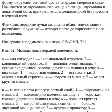
форму, окружает плечевой сустав снаружи, спереди и сзади.
Начинается от акромиального конца ключицы, акромиона и
лопаточной ости; прикрепляется к дельтовидной бугристости
плечевой кости.
Функция: передние пучки мышцы сгибают плечо, задние —
разгибают, наружные — отводят плечо до горизонтального
положения.
Иннервация: подмышечный нерв, CIV-CVII, ThI.
Рис. 62.
Мышцы пояса верхней конечности:
а — вид спереди: 1 — акромиальный отросток; 2 —
клювовидный отросток; 3 — подлопаточная мышца; 4 —
сухожилие длинной головки двуглавой мышцы плеча; б —
вид сзади: 1 — надостная мышца; 2 — ость лопатки; 3 —
акромиальный отросток; 4 — подостная мышца; 5 — малая
круглая мышца;
в — мышцы плеча (поверхностный слой): 1 — подлопаточная
мышца; 2 — клювовидно-плечевая мышца; 3 — короткая
головка двуглавой мышцы плеча; 4 — большая круглая
мышца; 5 — широчайшая мышца спины; 6 — брюшко
двуглавой мышцы плеча; 7 — круглый пронатор; 8 —