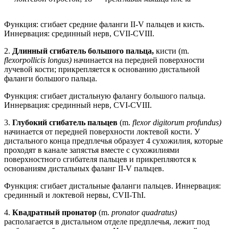
Функция: сгибает средние фаланги II-V пальцев и кисть.
Иннервация: срединный нерв, CVII-CVIII.
2.
Длинный сгибатель большого пальца,
кисти (m.
flexorpollicis longus)
начинается на передней поверхности
лучевой кости; прикрепляется к основанию дистальной
фаланги большого пальца.
Функция: сгибает дистальную фалангу большого пальца.
Иннервация: срединный нерв, CVI-CVIII.
3.
Глубокий сгибатель пальцев
(m.
flexor digitorum profundus)
начинается от передней поверхности локтевой кости. У
дистального конца предплечья образует 4 сухожилия, которые
проходят в канале запястья вместе с сухожилиями
поверхностного сгибателя пальцев и прикрепляются к
основаниям дистальных фаланг II-V пальцев.
Функция: сгибает дистальные фаланги пальцев. Иннервация:
срединный и локтевой нервы, CVII-ThI.
4.
Квадратный пронатор
(m.
pronator quadratus)
располагается в дистальном отделе предплечья, лежит под