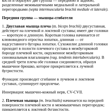
кости и образуют две группы — переднюю и заднюю,
разделенные межмышечными медиальной и латеральной
перегородками
(septa intermuscularia brachii mediale et laterale).
Передняя группа — мышцы-сгибатели
1.
Двуглавая мышца плеча
(m.
biceps brachii)
двусуставная,
действует на плечевой и локтевой суставы; имеет две головки
— короткую и длинную. Короткая головка начинается от
клювовидного отростка лопатки, длинная — от
надсуставного бугорка лопатки. Сухожилие длинной головки
проходит в полости плечевого сустава в межбугорковой
борозде плечевой кости, окруженное межбугорковым
синовиальным влагалищем
(vag. tendenis intertubercularis).
В
средней трети плеча обе головки соединяются, образуя
мышечное брюшко, которое прикрепляется к лучевой
бугристости.
Функция: производит сгибание в лучевом и локтевом
суставах, супинирует предплечье.
Иннервация: мышечно-кожный нерв, CV-CVII.
2.
Плечевая мышца
(m. brachialis)
начинается на передней
поверхности плечевой кости и межмышечных перегородок;
прикрепляется к локтевой бугристости.