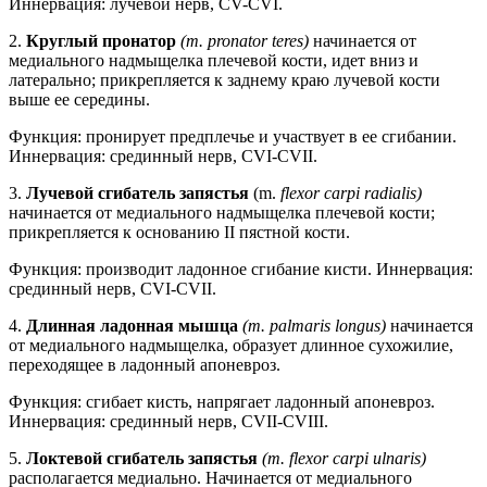
Иннервация: лучевой нерв, CV-CVI.
2.
Круглый пронатор
(m. pronator teres)
начинается от
медиального надмыщелка плечевой кости, идет вниз и
латерально; прикрепляется к заднему краю лучевой кости
выше ее середины.
Функция: пронирует предплечье и участвует в ее сгибании.
Иннервация: срединный нерв, CVI-CVII.
3.
Лучевой сгибатель запястья
(m.
flexor carpi radialis)
начинается от медиального надмыщелка плечевой кости;
прикрепляется к основанию II пястной кости.
Функция: производит ладонное сгибание кисти. Иннервация:
срединный нерв, CVI-CVII.
4.
Длинная ладонная мышца
(m. palmaris longus)
начинается
от медиального надмыщелка, образует длинное сухожилие,
переходящее в ладонный апоневроз.
Функция: сгибает кисть, напрягает ладонный апоневроз.
Иннервация: срединный нерв, CVII-CVIII.
5.
Локтевой сгибатель запястья
(m. flexor carpi ulnaris)
располагается медиально. Начинается от медиального