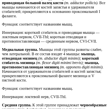
приводящая большой палец кисти
(m. adductor pollicis).
Все
мышцы начинаются от костей запястья и удерживателя
сгибателей; прикрепляются к основанию проксимальной I
фаланги.
Функция: соответствует названиям мышц.
Иннервация: короткий сгибатель и приводящая мышца —
локтевым нервом, CVII-ThI; короткая отводящая и
противопоставляющая — срединным нервом, CVI-CVII.
Медиальная группа.
Мышцы этой группы развиты слабее,
чем латеральной. В ее состав входят 4 мышцы:
мышца,
отводящая мизинец
(m. abductor digiti minimi);
короткий
сгибатель мизинца
(m. flexor digiti minimi brevis);
мышца,
противопоставляющая мизинец
(m. opponens digiti minimi).
Начинаются от удерживателя сгибателей и костей запястья;
прикрепляются к проксимальной фаланге мизинца и V
пястной кости.
Функция: соответствует названиям мышц.
Иннервация: локтевой нерв, CVII-ThI.
Средняя группа.
К этой группе принадлежат
червеобразные