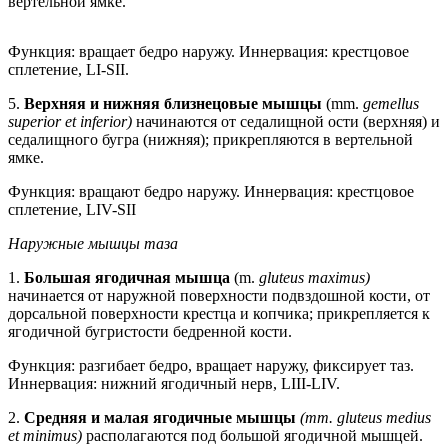
вертельной ямке.
Функция: вращает бедро наружу. Иннервация: крестцовое
сплетение, LI-SII.
5.
Верхняя и нижняя близнецовые мышцы
(mm.
gemellus
superior et inferior)
начинаются от седалищной ости (верхняя) и
седалищного бугра (нижняя); прикрепляются в вертельной
ямке.
Функция: вращают бедро наружу. Иннервация: крестцовое
сплетение, LIV-SII
Наружные мышцы таза
1.
Большая ягодичная мышца
(m.
gluteus maximus)
начинается от наружной поверхности подвздошной кости, от
дорсальной поверхности крестца и копчика; прикрепляется к
ягодичной бугристости бедренной кости.
Функция: разгибает бедро, вращает наружу, фиксирует таз.
Иннервация: нижний ягодичный нерв, LIII-LIV.
2.
Средняя и малая ягодичные мышцы
(mm. gluteus medius
et minimus)
располагаются под большой ягодичной мышцей.