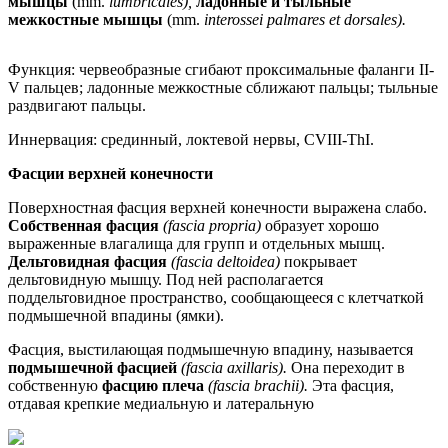
мышцы
(mm.
lumbricales),
ладонные и тыльные
межкостные мышцы
(mm.
interossei palmares et dorsales).
Функция: червеобразные сгибают проксимальные фаланги II-
V пальцев; ладонные межкостные сближают пальцы; тыльные
раздвигают пальцы.
Иннервация: срединный, локтевой нервы, CVIII-ThI.
Фасции верхней конечности
Поверхностная фасция верхней конечности выражена слабо.
Собственная фасция
(fascia propria)
образует хорошо
выраженные влагалища для групп и отдельных мышц.
Дельтовидная фасция
(fascia deltoidea)
покрывает
дельтовидную мышцу. Под ней располагается
поддельтовидное пространство, сообщающееся с клетчаткой
подмышечной впадины (ямки).
Фасция, выстилающая подмышечную впадину, называется
подмышечной фасцией
(fascia axillaris).
Она переходит в
собственную
фасцию плеча
(fascia brachii).
Эта фасция,
отдавая крепкие медиальную и латеральную