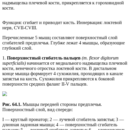
надмыщелка плечевой кости, прикрепляется к гороховидной
кости.
Функция: сгибает и приводит кисть. Иннервация: локтевой
нерв, CVII-CVIII.
Перечисленные 5 мышц составляют поверхностный слой
сгибателей предплечья. Глубже лежат 4 мышцы, образующие
глубокий слой.
1.
Поверхностный сгибатель пальцев
(m. flexor digitorum
superficialis)
начинается от медиального надмыщелка плечевой
кости, венечного отростка локтевой кости. В дистальном
конце мышца формирует 4 сухожилия, проходящих в канале
запястья на кисть. Cухожилия прикрепляются к боковой
поверхности средних фаланг II-V пальцев.
Рис. 64.1.
Мышцы передней стороны предплечья.
Поверхностный слой, вид спереди:
I — круглый пронатор; 2 — лучевой сгибатель запястья; 3 —
длинная ладонная мышца; 4 — поверхностный сгибатель
пальцев; 5 — локтевой сгибатель запястья; 6 — удерживатель