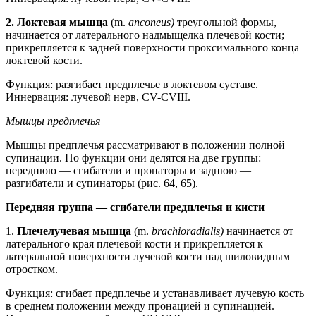
2.
Локтевая мышца
(m.
anconeus)
треугольной формы,
начинается от латерального надмыщелка плечевой кости;
прикрепляется к задней поверхности проксимального конца
локтевой кости.
Функция: разгибает предплечье в локтевом суставе.
Иннервация: лучевой нерв, CV-CVIII.
Мышцы предплечья
Мышцы предплечья рассматривают в положении полной
супинации. По функции они делятся на две группы:
переднюю — сгибатели и пронаторы и заднюю —
разгибатели и супинаторы (рис. 64, 65).
Передняя группа — сгибатели предплечья и кисти
1.
Плечелучевая мышца
(m.
brachioradialis)
начинается от
латерального края плечевой кости и прикрепляется к
латеральной поверхности лучевой кости над шиловидным
отростком.
Функция: сгибает предплечье и устанавливает лучевую кость
в среднем положении между пронацией и супинацией.