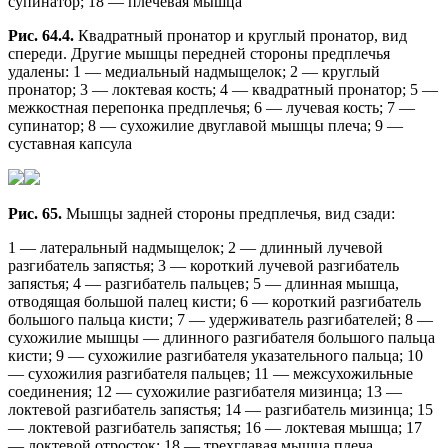
супинатор; 18 — плечевая мышца
Рис. 64.4.
Квадратный пронатор и круглый пронатор, вид
спереди. Другие мышцы передней стороны предплечья
удалены: 1 — медиальный надмыщелок; 2 — круглый
пронатор; 3 — локтевая кость; 4 — квадратный пронатор; 5 —
межкостная перепонка предплечья; 6 — лучевая кость; 7 —
супинатор; 8 — сухожилие двуглавой мышцы плеча; 9 —
суставная капсула
Рис. 65.
Мышцы задней стороны предплечья, вид сзади:
1 — латеральный надмыщелок; 2 — длинный лучевой
разгибатель запястья; 3 — короткий лучевой разгибатель
запястья; 4 — разгибатель пальцев; 5 — длинная мышца,
отводящая большой палец кисти; 6 — короткий разгибатель
большого пальца кисти; 7 — удерживатель разгибателей; 8 —
сухожилие мышцы — длинного разгибателя большого пальца
кисти; 9 — сухожилие разгибателя указательного пальца; 10
— сухожилия разгибателя пальцев; 11 — межсухожильные
соединения; 12 — сухожилие разгибателя мизинца; 13 —
локтевой разгибатель запястья; 14 — разгибатель мизинца; 15
— локтевой разгибатель запястья; 16 — локтевая мышца; 17
— локтевой отросток; 18 — трехглавая мышца плеча