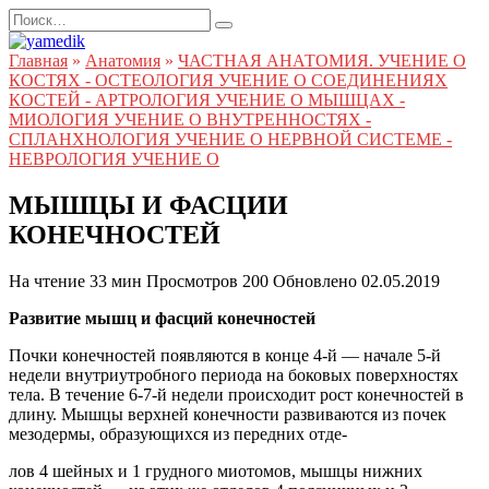
Перейти
Search
к
for:
содержанию
Главная
»
Анатомия
»
ЧАСТНАЯ АНАТОМИЯ. УЧЕНИЕ О
КОСТЯХ - ОСТЕОЛОГИЯ УЧЕНИЕ О СОЕДИНЕНИЯХ
КОСТЕЙ - АРТРОЛОГИЯ УЧЕНИЕ О МЫШЦАХ -
МИОЛОГИЯ УЧЕНИЕ О ВНУТРЕННОСТЯХ -
СПЛАНХНОЛОГИЯ УЧЕНИЕ О НЕРВНОЙ СИСТЕМЕ -
НЕВРОЛОГИЯ УЧЕНИЕ О
МЫШЦЫ И ФАСЦИИ
КОНЕЧНОСТЕЙ
На чтение
33 мин
Просмотров
200
Обновлено
02.05.2019
Развитие мышц и фасций конечностей
Почки конечностей появляются в конце 4-й — начале 5-й
недели внутриутробного периода на боковых поверхностях
тела. В течение 6-7-й недели происходит рост конечностей в
длину. Мышцы верхней конечности развиваются из почек
мезодермы, образующихся из передних отде-
лов 4 шейных и 1 грудного миотомов, мышцы нижних