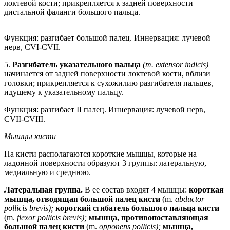
локтевой кости; прикрепляется к задней поверхности
дистальной фаланги большого пальца.
Функция: разгибает большой палец. Иннервация: лучевой
нерв, CVI-CVII.
5.
Разгибатель указательного пальца
(m. extensor indicis)
начинается от задней поверхности локтевой кости, вблизи
головки; прикрепляется к сухожилию разгибателя пальцев,
идущему к указательному пальцу.
Функция: разгибает II палец. Иннервация: лучевой нерв,
CVII-CVIII.
Мышцы кисти
На кисти располагаются короткие мышцы, которые на
ладонной поверхности образуют 3 группы: латеральную,
медиальную и среднюю.
Латеральная группа.
В ее состав входят 4 мышцы:
короткая
мышца, отводящая большой палец кисти
(m.
abductor
pollicis brevis);
короткий сгибатель большого пальца кисти
(m.
flexor pollicis brevis);
мышца, противопоставляющая
большой палец кисти
(m.
opponens pollicis);
мышца,