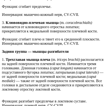
Функция: сгибает предплечье.
Иннервация: мышечно-кожный нерв, CV-CVII.
3.
Клювовидно-плечевая мышца
(m.
coracobrachialis)
начинается от клювовидного отростка лопатки;
прикрепляется к медиальной поверхности плечевой кости.
Функция: сгибает плечо и тянет его к срединной плоскости.
Иннервация: мышечно-кожный нерв, CV-CVII.
Задняя группа — мышцы-разгибатели
1.
Трехглавая мышца плеча
(m.
triceps brachii)
располагается
на задней поверхности плечевой кости. Начинается тремя
головками. Длинная головка
(caput longum)
начинается от
подсуставного бугорка лопатки; латеральная
(caput laterale)
—
от задней поверхности плечевой кости; медиальная
(caput
mediale)
— также от задней поверхности плечевой кости. Все
головки в дистальном отделе соединяются и прикрепляются к
локтевому отростку локтевой кости.
Функция: разгибает предплечье в локтевом суставе.
Иннервация: лучевой нерв, CV-CVIII.