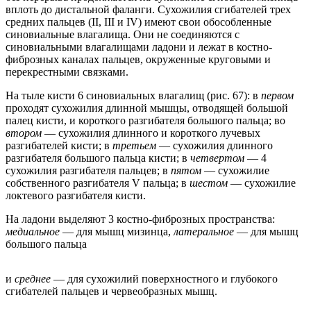
вплоть до дистальной фаланги. Сухожилия сгибателей трех
средних пальцев (II, III и IV) имеют свои обособленные
синовиальные влагалища. Они не соединяются с
синовиальными влагалищами ладони и лежат в костно-
фиброзных каналах пальцев, окруженные круговыми и
перекрестными связками.
На тыле кисти 6 синовиальных влагалищ (рис. 67): в
первом
проходят сухожилия длинной мышцы, отводящей большой
палец кисти, и короткого разгибателя большого пальца; во
втором
— сухожилия длинного и короткого лучевых
разгибателей кисти; в
третьем
— сухожилия длинного
разгибателя большого пальца кисти; в
четвертом
— 4
сухожилия разгибателя пальцев; в
пятом
— сухожилие
собственного разгибателя V пальца; в
шестом
— сухожилие
локтевого разгибателя кисти.
На ладони выделяют 3 костно-фиброзных пространства:
медиальное
— для мышц мизинца,
латеральное
— для мышц
большого пальца
и
среднее
— для сухожилий поверхностного и глубокого
сгибателей пальцев и червеобразных мышц.