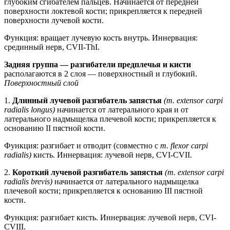
глубоким сгибателем пальцев. Начинается от передней
поверхности локтевой кости; прикрепляется к передней
поверхности лучевой кости.
Функция: вращает лучевую кость внутрь. Иннервация:
срединный нерв, CVII-ThI.
Задняя группа — разгибатели предплечья и кисти
располагаются в 2 слоя — поверхностный и глубокий.
Поверхностный слой
1.
Длинный лучевой разгибатель запястья
(m. extensor carpi
radialis longus)
начинается от латерального края и от
латерального надмыщелка плечевой кости; прикрепляется к
основанию II пястной кости.
Функция: разгибает и отводит (совместно с
т. flexor carpi
radialis)
кисть. Иннервация: лучевой нерв, CVI-CVII.
2.
Короткий лучевой разгибатель запястья
(m. extensor carpi
radialis brevis)
начинается от латерального надмыщелка
плечевой кости; прикрепляется к основанию III пястной
кости.
Функция: разгибает кисть. Иннервация: лучевой нерв, CVI-
CVIII.