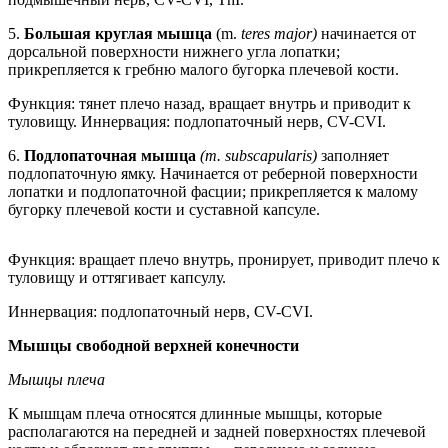
5.
Большая круглая мышца
(m.
teres major)
начинается от
дорсальной поверхности нижнего угла лопатки;
прикрепляется к гребню малого бугорка плечевой кости.
Функция: тянет плечо назад, вращает внутрь и приводит к
туловищу. Иннервация: подлопаточный нерв, CV-CVI.
6.
Подлопаточная мышца
(m. subscapularis)
заполняет
подлопаточную ямку. Начинается от реберной поверхности
лопатки и подлопаточной фасции; прикрепляется к малому
бугорку плечевой кости и суставной капсуле.
Функция: вращает плечо внутрь, пронирует, приводит плечо к
туловищу и оттягивает капсулу.
Иннервация: подлопаточный нерв, CV-CVI.
Мышцы свободной верхней конечности
Мышцы плеча
К мышцам плеча относятся длинные мышцы, которые
располагаются на передней и задней поверхностях плечевой