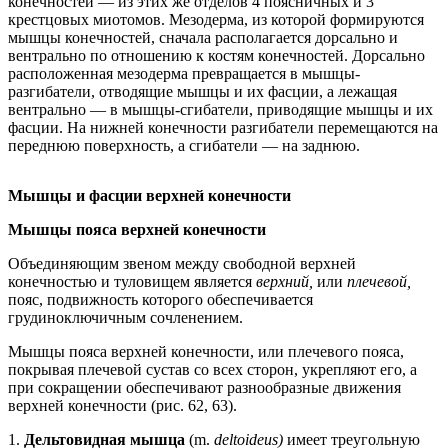
конечностей — из этих же отделов 4 поясничных и 3
крестцовых миотомов. Мезодерма, из которой формируются
мышцы конечностей, сначала располагается дорсально и
вентрально по отношению к костям конечностей. Дорсально
расположенная мезодерма превращается в мышцы-
разгибатели, отводящие мышцы и их фасции, а лежащая
вентрально — в мышцы-сгибатели, приводящие мышцы и их
фасции. На нижней конечности разгибатели перемещаются на
переднюю поверхность, а сгибатели — на заднюю.
Мышцы и фасции верхней конечности
Мышцы пояса верхней конечности
Объединяющим звеном между свободной верхней
конечностью и туловищем является
верхний,
или
плечевой,
пояс, подвижность которого обеспечивается
грудиноключичным сочленением.
Мышцы пояса верхней конечности, или плечевого пояса,
покрывая плечевой сустав со всех сторон, укрепляют его, а
при сокращении обеспечивают разнообразные движения
верхней конечности (рис. 62, 63).
1.
Дельтовидная мышца
(m.
deltoideus)
имеет треугольную