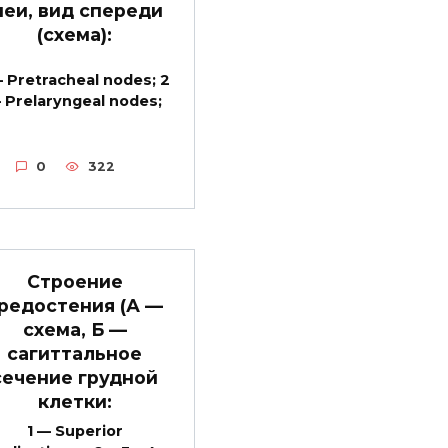
еи, вид спереди
(схема):
— Pretracheal nodes; 2
 Prelaryngeal nodes;
0
322
Строение
редостения (А —
схема, Б —
сагиттальное
сечение грудной
клетки:
1 — Superior