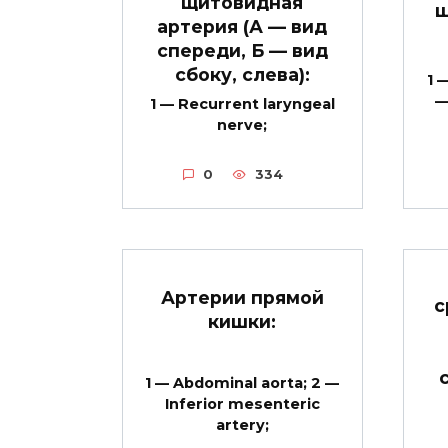
щитовидная
ш
артерия (А — вид
спереди, Б — вид
сбоку, слева):
1 
—
1 — Recurrent laryngeal
nerve;
0
334
Артерии прямой
с
кишки:
1 — Abdominal aorta; 2 —
Inferior mesenteric
artery;