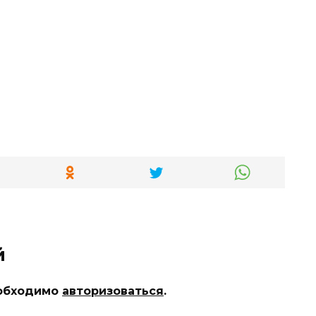
й
еобходимо
авторизоваться
.