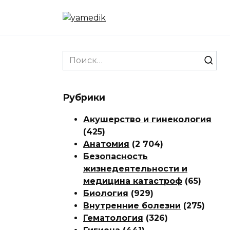
Перейти
к
содержанию
Search
for:
Рубрики
Акушерство и гинекология
(425)
Анатомия
(2 704)
Безопасность
жизнедеятельности и
медицина катастроф
(65)
Биология
(929)
Внутренние болезни
(275)
Гематология
(326)