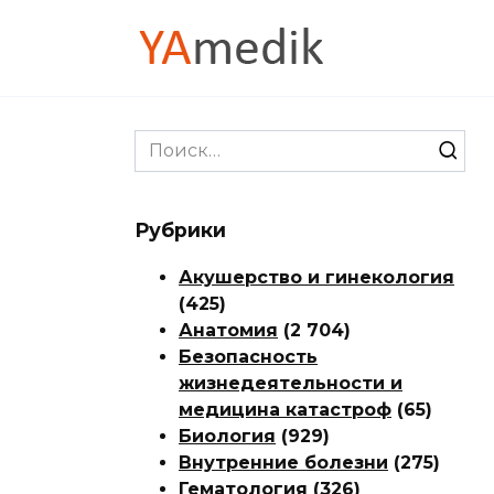
Перейти
к
содержанию
Search
for:
Рубрики
Акушерство и гинекология
(425)
Анатомия
(2 704)
Безопасность
жизнедеятельности и
медицина катастроф
(65)
Биология
(929)
Внутренние болезни
(275)
Гематология
(326)