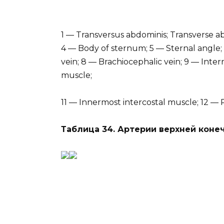
1 — Transversus abdominis; Transverse a
4 — Body of sternum; 5 — Sternal angle; 6
vein; 8 — Brachiocephalic vein; 9 — Intern
muscle;
11 — Innermost intercostal muscle; 12 — 
Таблица 34. Артерии верхней коне