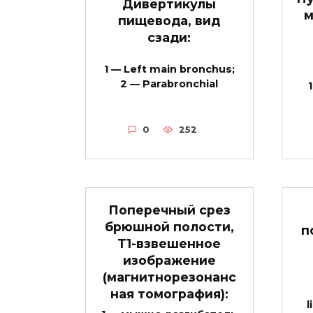
Дивертикулы
м
пищевода, вид
сзади:
1 — Left main bronchus;
2 — Parabronchial
0
252
Поперечный срез
брюшной полости,
п
Т1-взвешенное
изображение
(магнитнорезонанс
ная томография):
l