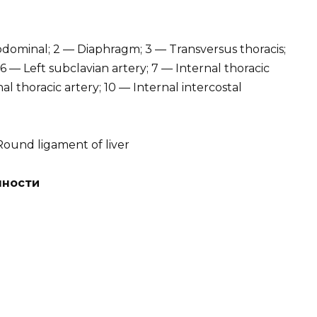
bdominal; 2 — Diaphragm; 3 — Transversus thoracis;
 — Left subclavian artery; 7 — Internal thoracic
al thoracic artery; 10 — Internal intercostal
Round ligament of liver
чности