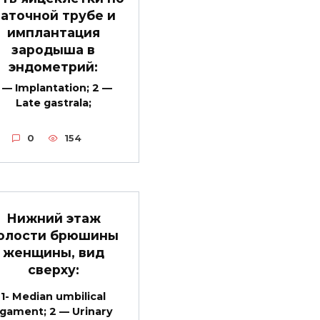
аточной трубе и
имплантация
зародыша в
эндометрий:
1 — Implantation; 2 —
Late gastrala;
0
154
Нижний этаж
олости брюшины
женщины, вид
сверху:
1- Median umbilical
igament; 2 — Urinary