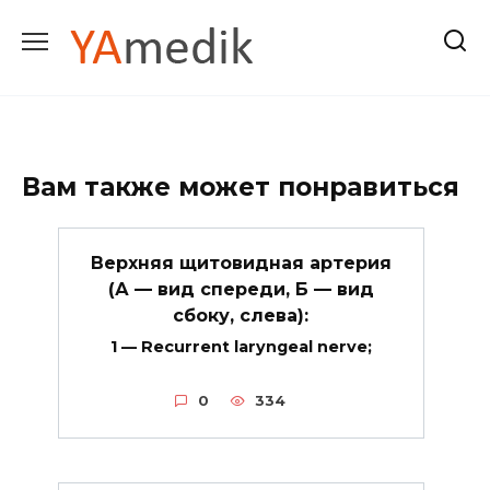
Перейти
к
содержанию
Вам также может понравиться
Верхняя щитовидная артерия
(А — вид спереди, Б — вид
сбоку, слева):
1 — Recurrent laryngeal nerve;
0
334