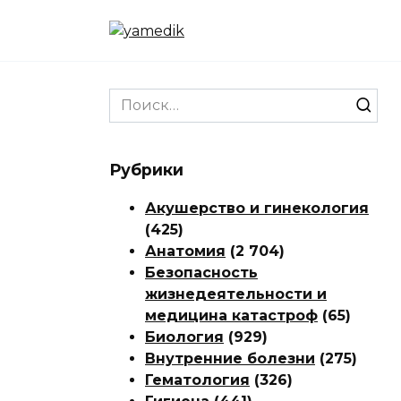
Перейти
к
содержанию
Search
for:
Рубрики
Акушерство и гинекология
(425)
Анатомия
(2 704)
Безопасность
жизнедеятельности и
медицина катастроф
(65)
Биология
(929)
Внутренние болезни
(275)
Гематология
(326)