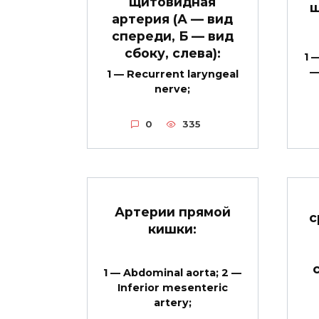
щитовидная
ш
артерия (А — вид
спереди, Б — вид
сбоку, слева):
1 
—
1 — Recurrent laryngeal
nerve;
0
335
Артерии прямой
с
кишки:
1 — Abdominal aorta; 2 —
Inferior mesenteric
artery;