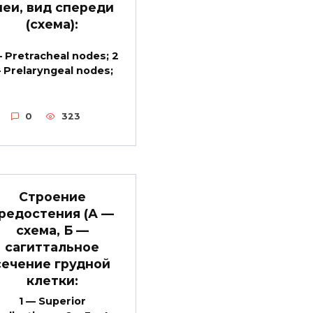
еи, вид спереди
(схема):
— Pretracheal nodes; 2
 Prelaryngeal nodes;
0
323
Строение
редостения (А —
схема, Б —
сагиттальное
сечение грудной
клетки:
1 — Superior