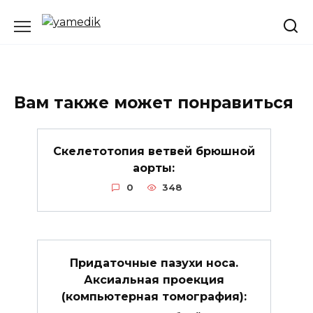
Перейти
к
содержанию
Вам также может понравиться
Скелетотопия ветвей брюшной
аорты:
0
348
Придаточные пазухи носа.
Аксиальная проекция
(компьютерная томография):