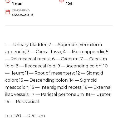
1 мин
109
ОБНОВЛЕНО
02.05.2019
1 — Urinary bladder; 2 — Appendix; Vermiform
appendix; 3 — Caecal fossa; 4 — Meso-appendix; 5
— Retrocaecal recess; 6 — Caecum; 7 — Caecum
fold; 8 — Ileocaecal fold; 9 — Ascending colon; 10
— Ileum; 11 — Root of mesentery; 12 — Sigmoid
colon; 13 — Descending colon; 14 — Sigmoid
mesocolon; 15 — Intersigmoid recess; 16 — External
iliac vessels; 17 — Parietal peritoneum; 18 — Ureter;
19 — Postvesical
fold; 20 — Rectum