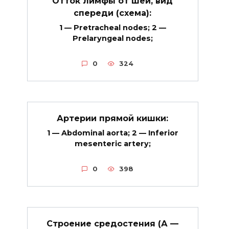
Отток лимфы от шеи, вид
спереди (схема):
1 — Pretracheal nodes; 2 —
Prelaryngeal nodes;
0
324
Артерии прямой кишки:
1 — Abdominal aorta; 2 — Inferior
mesenteric artery;
0
398
Строение средостения (А —