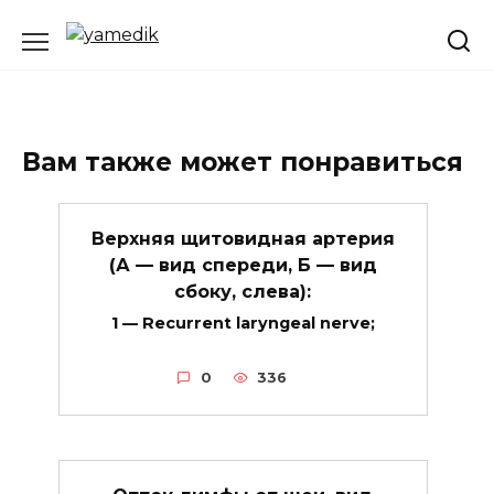
Перейти
к
содержанию
Вам также может понравиться
Верхняя щитовидная артерия
(А — вид спереди, Б — вид
сбоку, слева):
1 — Recurrent laryngeal nerve;
0
336