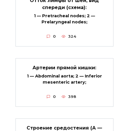
Отток лимфы от шеи, вид
спереди (схема):
1 — Pretracheal nodes; 2 —
Prelaryngeal nodes;
0
324
Артерии прямой кишки:
1 — Abdominal aorta; 2 — Inferior
mesenteric artery;
0
398
Строение средостения (А —