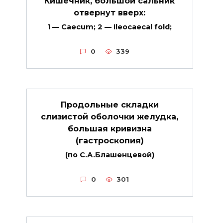
Кишечник, большой сальник
отвернут вверх:
1 — Caecum; 2 — Ileocaecal fold;
0
339
Продольные складки
слизистой оболочки желудка,
большая кривизна
(гастроскопия)
(по С.А.Блашенцевой)
0
301