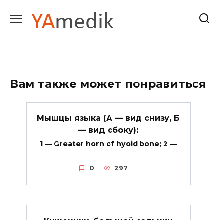
Перейти
к
содержанию
Вам также может понравиться
Мышцы языка (А — вид снизу, Б
— вид сбоку):
1 — Greater horn of hyoid bone; 2 —
0
297