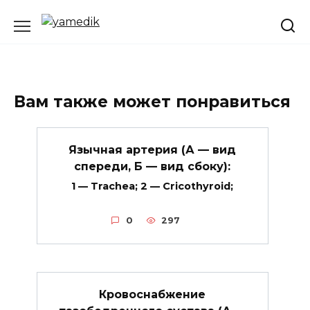
Перейти
к
содержанию
Вам также может понравиться
Язычная артерия (А — вид
спереди, Б — вид сбоку):
1 — Trachea; 2 — Cricothyroid;
0
297
Кровоснабжение