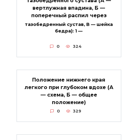
тазобедренного сустава (А —
вертлужная впадина, Б —
поперечный распил через
тазобедренный сустав, В — шейка
бедра): 1 —
0
324
Положение нижнего края
легкого при глубоком вдохе (А
— схема, Б — общее
положение)
0
329