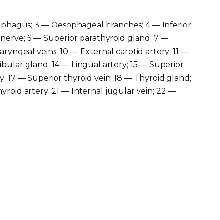
ophagus; 3 — Oesophageal branches; 4 — Inferior
l nerve; 6 — Superior parathyroid gland; 7 —
yngeal veins; 10 — External carotid artery; 11 —
ular gland; 14 — Lingual artery; 15 — Superior
ry; 17 — Superior thyroid vein; 18 — Thyroid gland;
thyroid artery; 21 — Internal jugular vein; 22 —