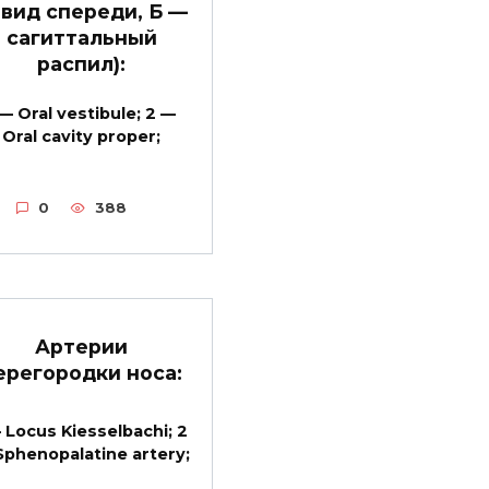
вид спереди, Б —
сагиттальный
распил):
 — Oral vestibule; 2 —
Oral cavity proper;
0
388
Артерии
ерегородки носа:
— Locus Kiesselbachi; 2
Sphenopalatine artery;