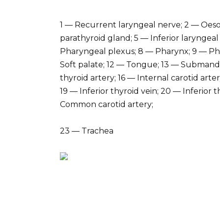
1 — Recurrent laryngeal nerve; 2 — Oes
parathyroid gland; 5 — Inferior laryngea
Pharyngeal plexus; 8 — Pharynx; 9 — Phar
Soft palate; 12 — Tongue; 13 — Submandib
thyroid artery; 16 — Internal carotid arte
19 — Inferior thyroid vein; 20 — Inferior 
Common carotid artery;
23 — Trachea