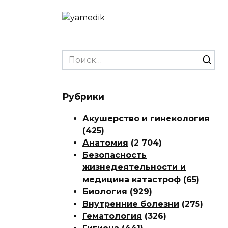
Перейти
к
содержанию
Search
for:
Рубрики
Акушерство и гинекология
(425)
Анатомия
(2 704)
Безопасность
жизнедеятельности и
медицина катастроф
(65)
Биология
(929)
Внутренние болезни
(275)
Гематология
(326)