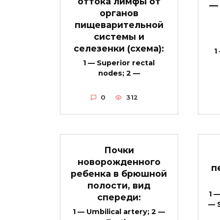
оттока лимфы от
— 
органов
пищеварительной
системы и
селезенки (схема):
1
1 — Superior rectal
nodes; 2 —
0
312
Почки
новорожденного
п
ребенка в брюшной
полости, вид
1 
спереди:
— 
1 — Umbilical artery; 2 —