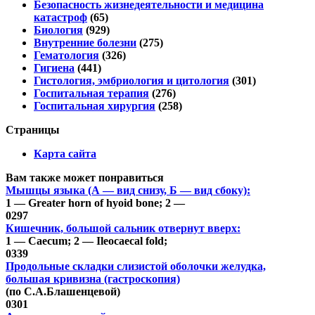
Безопасность жизнедеятельности и медицина
катастроф
(65)
Биология
(929)
Внутренние болезни
(275)
Гематология
(326)
Гигиена
(441)
Гистология, эмбриология и цитология
(301)
Госпитальная терапия
(276)
Госпитальная хирургия
(258)
Страницы
Карта сайта
Вам также может понравиться
Мышцы языка (А — вид снизу, Б — вид сбоку):
1 — Greater horn of hyoid bone; 2 —
0
297
Кишечник, большой сальник отвернут вверх:
1 — Caecum; 2 — Ileocaecal fold;
0
339
Продольные складки слизистой оболочки желудка,
большая кривизна (гастроскопия)
(по С.А.Блашенцевой)
0
301