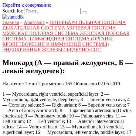
Перейти к содержанию
Search for:
Главная
»
Анатомия
»
ПИЩЕВАРИТЕЛЬНАЯ СИСТЕМА
ДЫХАТЕЛЬНАЯ СИСТЕМА МОЧЕВАЯ СИСТЕМА
МУЖСКАЯ ПОЛОВАЯ СИСТЕМА ЖЕНСКАЯ ПОЛОВАЯ
СИСТЕМА ЛИМФОИДНАЯ СИСТЕМА (ОРГАНЫ
КРОВЕТВОРЕНИЯ И ИММУННОЙ СИСТЕМЫ)
ЭНДОКРИННЫЕ ЖЕЛЕЗЫ СЕРДЕЧНО-СОС
Миокард (А — правый желудочек, Б —
левый желудочек):
На чтение
1 мин
Просмотров
165
Обновлено
02.05.2019
1 — Myocardium, right ventricle, superficial layer; 2 —
Myocardium, right ventricle, deep layer; 3 — Inferior vena cava; 4
— Coronary sulcus; 5 — Right atrium; 6 — Superior vena cava; 7
— Arch of aorta; Aortic arch; 8 — Ligamentum arteriosum (Ductus
arteriosus); 9 — Pulmonary trunk; 10 — Pulmonary veins; 11 —
Left atrium; 12 — Left ventricle; 13 — Anterior interventricular
sulcus; 14 — Vortex of heart; 15 — Myocardium, left ventricle,
superficial layer; 16 — Myocardium, left ventricle, middle layer; 17