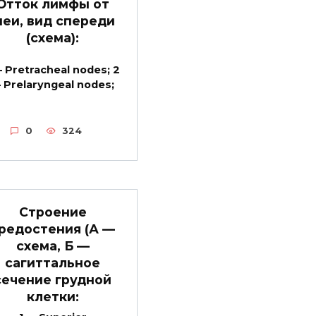
Отток лимфы от
еи, вид спереди
(схема):
— Pretracheal nodes; 2
 Prelaryngeal nodes;
0
324
Строение
редостения (А —
схема, Б —
сагиттальное
сечение грудной
клетки: