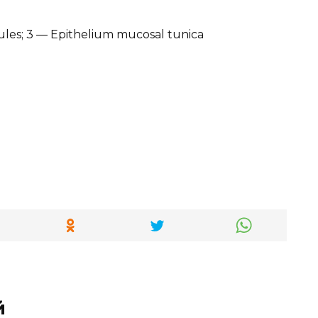
ules; 3 — Epithelium mucosal tunica
й