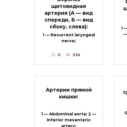
щитовидная
ш
артерия (А — вид
спереди, Б — вид
сбоку, слева):
1 
—
1 — Recurrent laryngeal
nerve;
0
336
Артерии прямой
с
кишки:
1 — Abdominal aorta; 2 —
Inferior mesenteric
artery;