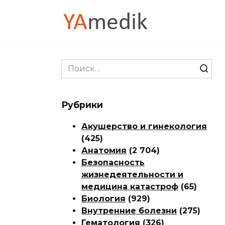
Перейти
к
содержанию
Search
for:
Рубрики
Акушерство и гинекология
(425)
Анатомия
(2 704)
Безопасность
жизнедеятельности и
медицина катастроф
(65)
Биология
(929)
Внутренние болезни
(275)
Гематология
(326)