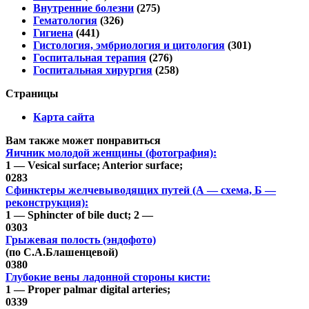
Внутренние болезни
(275)
Гематология
(326)
Гигиена
(441)
Гистология, эмбриология и цитология
(301)
Госпитальная терапия
(276)
Госпитальная хирургия
(258)
Страницы
Карта сайта
Вам также может понравиться
Яичник молодой женщины (фотография):
1 — Vesical surface; Anterior surface;
0
283
Сфинктеры желчевыводящих путей (А — схема, Б —
реконструкция):
1 — Sphincter of bile duct; 2 —
0
303
Грыжевая полость (эндофото)
(по С.А.Блашенцевой)
0
380
Глубокие вены ладонной стороны кисти:
1 — Proper palmar digital arteries;
0
339