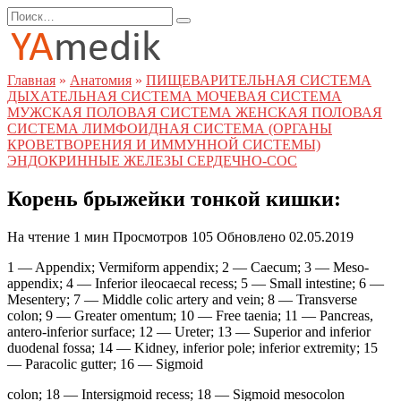
Перейти
Search
к
for:
содержанию
Главная
»
Анатомия
»
ПИЩЕВАРИТЕЛЬНАЯ СИСТЕМА
ДЫХАТЕЛЬНАЯ СИСТЕМА МОЧЕВАЯ СИСТЕМА
МУЖСКАЯ ПОЛОВАЯ СИСТЕМА ЖЕНСКАЯ ПОЛОВАЯ
СИСТЕМА ЛИМФОИДНАЯ СИСТЕМА (ОРГАНЫ
КРОВЕТВОРЕНИЯ И ИММУННОЙ СИСТЕМЫ)
ЭНДОКРИННЫЕ ЖЕЛЕЗЫ СЕРДЕЧНО-СОС
Корень брыжейки тонкой кишки:
На чтение
1 мин
Просмотров
105
Обновлено
02.05.2019
1 — Appendix; Vermiform appendix; 2 — Caecum; 3 — Meso-
appendix; 4 — Inferior ileocaecal recess; 5 — Small intestine; 6 —
Mesentery; 7 — Middle colic artery and vein; 8 — Transverse
colon; 9 — Greater omentum; 10 — Free taenia; 11 — Pancreas,
antero-inferior surface; 12 — Ureter; 13 — Superior and inferior
duodenal fossa; 14 — Kidney, inferior pole; inferior extremity; 15
— Paracolic gutter; 16 — Sigmoid
colon; 18 — Intersigmoid recess; 18 — Sigmoid mesocolon