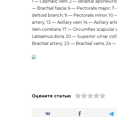
1 — Cephalic vein; 2 — Bicipital aponeuros
— Brachial fascia; 6 — Pectoralis major; 
deltoid branch; 9 — Pectoralis minor; 10 
artery; 13 — Axillary vein; 14 — Axillary a
Vein comitans; 17 — Circumflex scapular a
Latissimus dorsi; 20 — Superior ulnar colla
Brachial artery; 23 — Brachial veins; 24 
Оцените статью