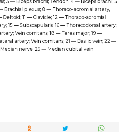
is; 3 — Biceps brachii; Tendon; 4 — Biceps brachii; 5
7 — Brachial plexus; 8 — Thoraco-acromial artery,
— Deltoid; 11 — Clavicle; 12 — Thoraco-acromial
rtery; 15 — Subscapularis; 16 — Thoracodorsal artery;
rtery; Vein comitans; 18 — Teres major; 19 —
teral artery; Vein comitans; 21 — Basilic vein; 22 —
— Median nerve; 25 — Median cubital vein