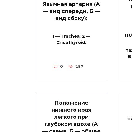
Язычная артерия (А
— вид спереди, Б —
вид сбоку):
по
1 — Trachea; 2 —
Cricothyroid;
та
В
0
297
Положение
нижнего края
легкого при
п
глубоком вдохе (А
— схема, Б — общее