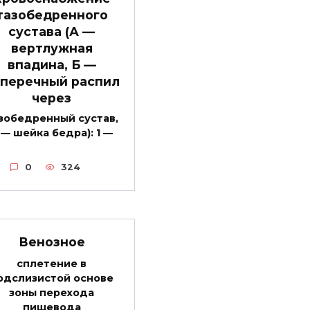
тазобедренного
сустава (А —
вертлужная
впадина, Б —
перечный распил
через
зобедренный сустав,
 — шейка бедра): 1 —
0
324
Венозное
сплетение в
одслизистой основе
зоны перехода
пищевода