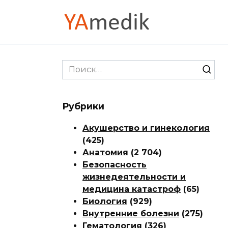
Перейти
к
содержанию
Search
for:
Рубрики
Акушерство и гинекология
(425)
Анатомия
(2 704)
Безопасность
жизнедеятельности и
медицина катастроф
(65)
Биология
(929)
Внутренние болезни
(275)
Гематология
(326)