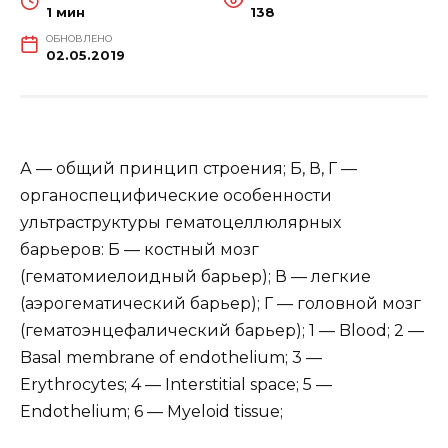
1 мин
138
ОБНОВЛЕНО
02.05.2019
А — общий принцип строения; Б, В, Г —
органоспецифические особенности
ультраструктуры гематоцеллюлярных
барьеров: Б — костный мозг
(гематомиелоидный барьер); В — легкие
(аэрогематический барьер); Г — головной мозг
(гематоэнцефалический барьер); 1 — Blood; 2 —
Basal membrane of endothelium; 3 —
Erythrocytes; 4 — Interstitial space; 5 —
Endothelium; 6 — Myeloid tissue;