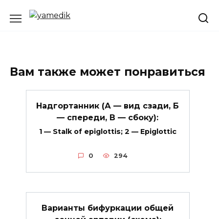
Перейти
к
содержанию
Вам также может понравиться
Надгортанник (А — вид сзади, Б
— спереди, В — сбоку):
1 — Stalk of epiglottis; 2 — Epiglottic
0
294
Варианты бифуркации общей