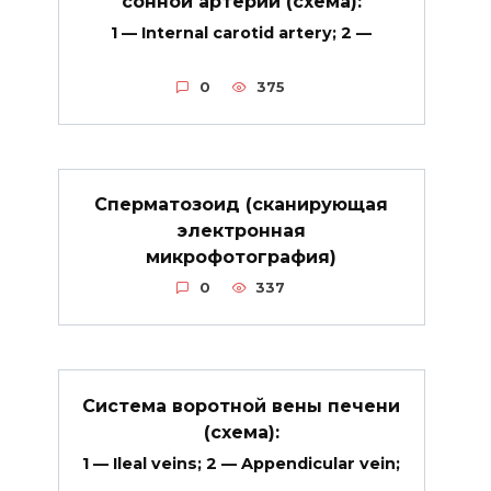
сонной артерии (схема):
1 — Internal carotid artery; 2 —
0
375
Сперматозоид (сканирующая
электронная
микрофотография)
0
337
Система воротной вены печени
(схема):
1 — Ileal veins; 2 — Appendicular vein;