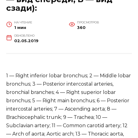
сзади):
НА ЧТЕНИЕ
ПРОСМОТРОВ
1 мин
360
ОБНОВЛЕНО
02.05.2019
1 — Right inferior lobar bronchus; 2 — Middle lobar
bronchus; 3 — Posterior intercostal arteries,
bronchial branches; 4 — Right superior lobar
bronchus; 5 — Right main bronchus; 6 — Posterior
intercostal arteries; 7 — Ascending aorta; 8 —
Brachiocephalic trunk; 9 — Trachea; 10 —
Subclavian artery; 11 — Common carotid artery; 12
— Arch of aorta; Aortic arch; 13 — Thoracic aorta,