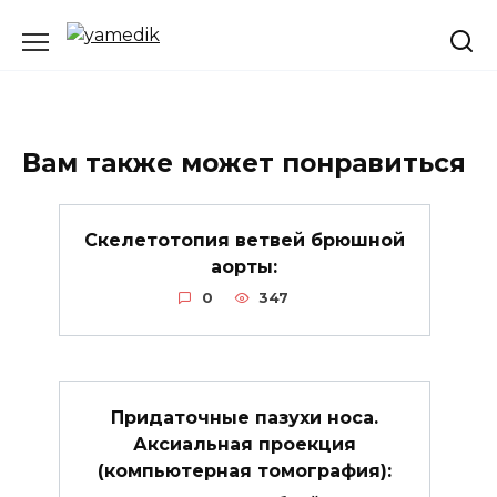
Перейти
к
содержанию
Вам также может понравиться
Скелетотопия ветвей брюшной
аорты:
0
347
Придаточные пазухи носа.
Аксиальная проекция
(компьютерная томография):