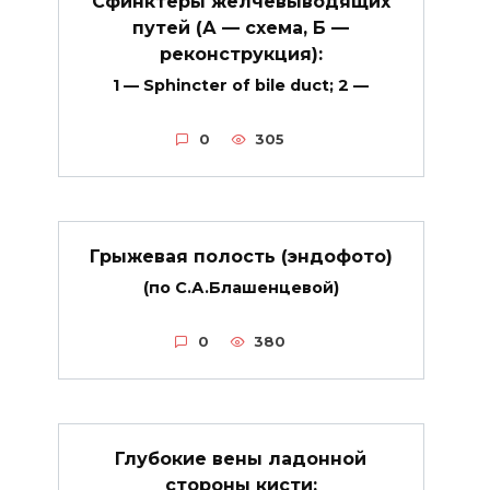
Сфинктеры желчевыводящих
путей (А — схема, Б —
реконструкция):
1 — Sphincter of bile duct; 2 —
0
305
Грыжевая полость (эндофото)
(по С.А.Блашенцевой)
0
380
Глубокие вены ладонной
стороны кисти: