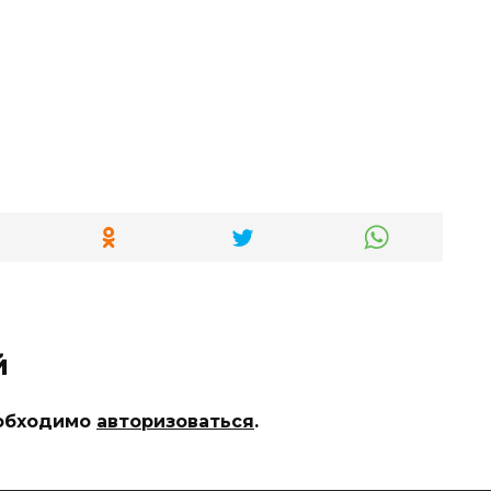
й
еобходимо
авторизоваться
.