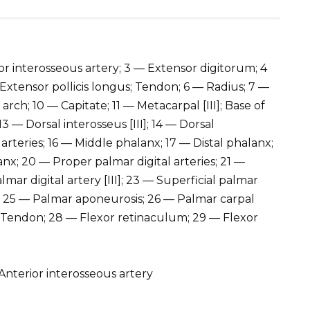
r interosseous artery; 3 — Extensor digitorum; 4
Extensor pollicis longus; Tendon; 6 — Radius; 7 —
arch; 10 — Capitate; 11 — Metacarpal [III]; Base of
3 — Dorsal interosseus [III]; 14 — Dorsal
l arteries; 16 — Middle phalanx; 17 — Distal phalanx;
x; 20 — Proper palmar digital arteries; 21 —
ar digital artery [III]; 23 — Superficial palmar
]; 25 — Palmar aponeurosis; 26 — Palmar carpal
s; Tendon; 28 — Flexor retinaculum; 29 — Flexor
nterior interosseous artery