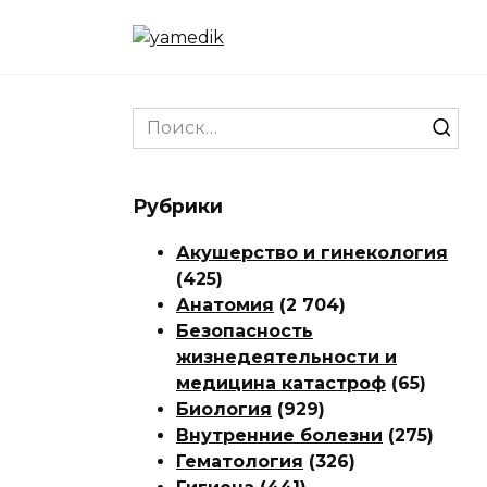
Перейти
к
содержанию
Search
for:
Рубрики
Акушерство и гинекология
(425)
Анатомия
(2 704)
Безопасность
жизнедеятельности и
медицина катастроф
(65)
Биология
(929)
Внутренние болезни
(275)
Гематология
(326)