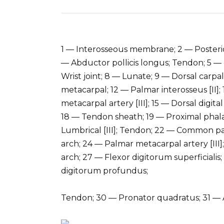
1 — Interosseous membrane; 2 — Posterio
— Abductor pollicis longus; Tendon; 5 — 
Wrist joint; 8 — Lunate; 9 — Dorsal carpal 
metacarpal; 12 — Palmar interosseus [II]; 1
metacarpal artery [III]; 15 — Dorsal digita
18 — Tendon sheath; 19 — Proximal phalan
Lumbrical [III]; Tendon; 22 — Common palm
arch; 24 — Palmar metacarpal artery [III
arch; 27 — Flexor digitorum superficiali
digitorum profundus;
Tendon; 30 — Pronator quadratus; 31 — A