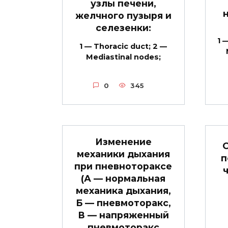
узлы печени,
желчного пузыря и
селезенки:
1 
1 — Thoracic duct; 2 —
Mediastinal nodes;
0
345
Изменение
механики дыхания
п
при пневнотораксе
(А — нормальная
механика дыхания,
Б — пневмоторакс,
В — напряженный
пневмоторакс