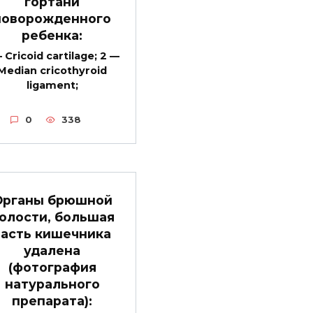
гортани
новорожденного
ребенка:
— Cricoid cartilage; 2 —
Median cricothyroid
ligament;
0
338
Органы брюшной
олости, большая
часть кишечника
удалена
(фотография
натурального
препарата):