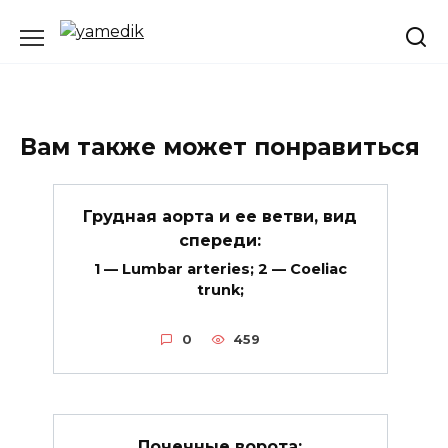
Перейти
к
содержанию
Вам также может понравиться
Грудная аорта и ее ветви, вид
спереди:
1 — Lumbar arteries; 2 — Coeliac
trunk;
0
459
Почечные ворота: