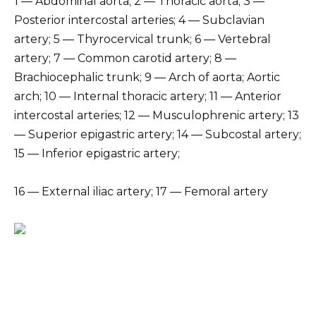
1 — Abdominal aorta; 2 — Thoracic aorta; 3 —
Posterior intercostal arteries; 4 — Subclavian
artery; 5 — Thyrocervical trunk; 6 — Vertebral
artery; 7 — Common carotid artery; 8 —
Brachiocephalic trunk; 9 — Arch of aorta; Aortic
arch; 10 — Internal thoracic artery; 11 — Anterior
intercostal arteries; 12 — Musculophrenic artery; 13
— Superior epigastric artery; 14 — Subcostal artery;
15 — Inferior epigastric artery;
16 — External iliac artery; 17 — Femoral artery