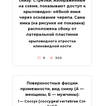
снизу. Стрелки, изображенные
на схеме, показывают доступ к
крыловидно- нёбной ямке
через основание черепа. Сама
ямка (на рисунке не показана)
расположена сбоку от
латеральной пластинки
крыловидного отростка
клиновидной кости
0
320
Поверхностные фасции
промежности, вид снизу (А —
женщины, Б — мужчины):
1 — Coccyx [coccygeal vertebrae CoI-