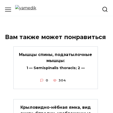
Перейти
к
содержанию
Вам также может понравиться
Мышцы спины, подзатылочные
мышцы:
1 — Semispinalis thoracis; 2 —
0
304
Крыловидно-нёбная ямка, вид