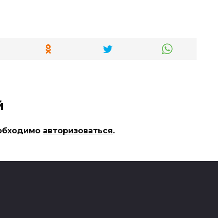
й
еобходимо
авторизоваться
.