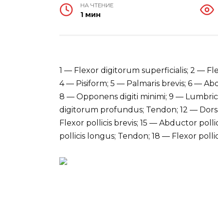
НА ЧТЕНИЕ
1 мин
1 — Flexor digitorum superficialis; 2 — Fl
4 — Pisiform; 5 — Palmaris brevis; 6 — Abdu
8 — Opponens digiti minimi; 9 — Lumbrical
digitorum profundus; Tendon; 12 — Dorsal 
Flexor pollicis brevis; 15 — Abductor poll
pollicis longus; Tendon; 18 — Flexor polli