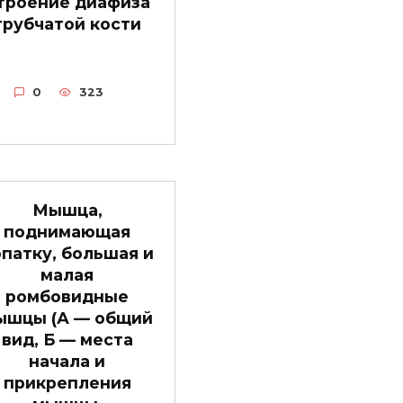
троение диафиза
трубчатой кости
0
323
Мышца,
поднимающая
патку, большая и
малая
ромбовидные
ышцы (А — общий
вид, Б — места
начала и
прикрепления