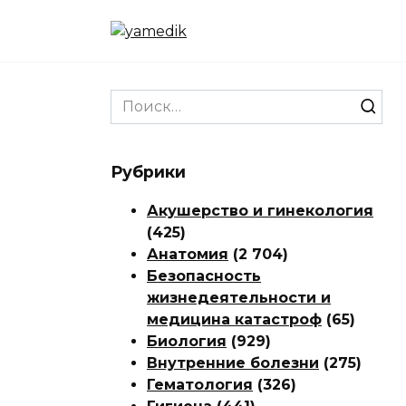
Перейти
к
содержанию
Search
for:
Рубрики
Акушерство и гинекология
(425)
Анатомия
(2 704)
Безопасность
жизнедеятельности и
медицина катастроф
(65)
Биология
(929)
Внутренние болезни
(275)
Гематология
(326)