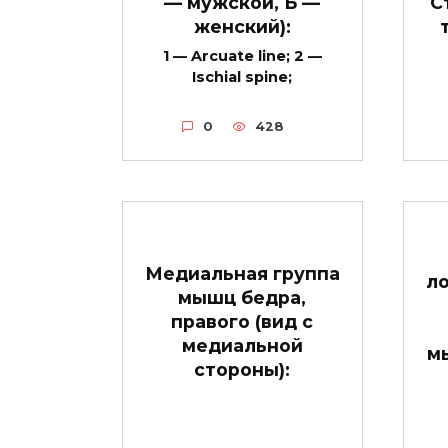
С
— мужской, Б —
женский):
1 — Arcuate line; 2 —
Ischial spine;
0
428
Медиальная группа
ло
мышц бедра,
правого (вид с
медиальной
м
стороны):