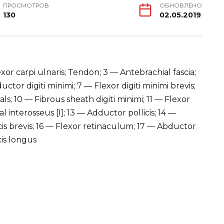
ПРОСМОТРОВ
ОБНОВЛЕНО
130
02.05.2019
exor carpi ulnaris; Tendon; 3 — Antebrachial fascia;
ctor digiti minimi; 7 — Flexor digiti minimi brevis;
s; 10 — Fibrous sheath digiti minimi; 11 — Flexor
interosseus [I]; 13 — Adductor pollicis; 14 —
icis brevis; 16 — Flexor retinaculum; 17 — Abductor
cis longus