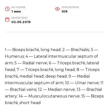
НА ЧТЕНИЕ
ПРОСМОТРОВ
1 мин
109
ОБНОВЛЕНО
02.05.2019
1 — Biceps brachii, long head; 2 — Brachialis; 3 —
Humerus; 4 — Lateral intermuscular septum of
arm; 5 — Radial nerve; 6 — Triceps brachii, lateral
head; 7 — Triceps brachii, long head; 8 — Triceps
brachii, medial head; deep head; 9 — Medial
intermuscular septum of arm; 10 — Ulnar nerve; 11
— Brachial veins; 12 — Median nerve; 13 — Brachial
artery; 14 — Musculocutaneous nerve; 15 — Biceps
brachii, short head